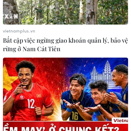
vietnamplus.vn
Bất cập việc ngừng giao khoán quản lý, bảo vệ
rừng ở Nam Cát Tiên
Argentina khẳng định tiếp tục đòi chủ
quyền quần đảo Malvinas
04/01/2016 00:10