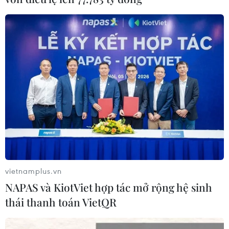
vietnamplus.vn
NAPAS và KiotViet hợp tác mở rộng hệ sinh
thái thanh toán VietQR