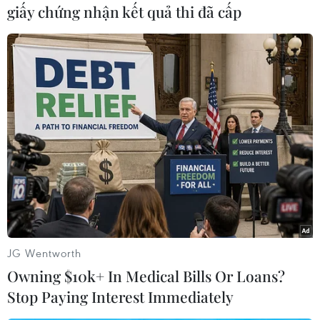
giấy chứng nhận kết quả thi đã cấp
#Hải sản
#Tranh chấp
#Biển đảo
#Phe đối lập
#Chính trị gia
#Quần đảo Farklands
#Jeremy Corbyn
JG Wentworth
Anh
Argentina
Owning $10k+ In Medical Bills Or Loans?
Stop Paying Interest Immediately