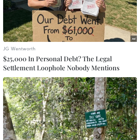
JG Wentworth
$25,000 In Personal Debt? The Legal
Settlement Loophole Nobody Mentions
Argentina khẳng định ưu tiên vấn đề chủ
quyền quần đảo tranh chấp
27/12/2015 04:26
Ngoại trưởng Argentina Susana Malcorra khẳng định
tranh cãi về chủ quyền quần đảo Malvinas (Anh gọi là
Falklands) là “vấn đề thuộc về hiến pháp chứ không
phải là sự lựa chọn.”