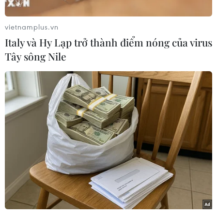
Malvinas.
Trả lời phỏng vấn kênh BBC, ông Corbyn bày tỏ
vietnamplus.vn
cần phải có một cuộc đối thoại với Argentina để
Italy và Hy Lạp trở thành điểm nóng của virus
tìm ra một thỏa thuận hợp lý.
Tây sông Nile
Đây là lần đầu tiên một chính trị gia Anh đề cập
tới việc đối thoại với Argentina trong tranh chấp
quần đảo Farklands/Malvinas, phá vỡ nguyên
tắc truyền thống từ trước tới nay.
Chính phủ của Thủ tướng David Cameron luôn
bác bỏ việc đối thoại với Buenos Aires trong vấn
đề này.
Ông Corbyn cho rằng người dân sinh sống trên
quần đảo này có rất nhiều điều muốn nói.