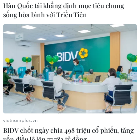
Hàn Quốc tái khẳng định mục tiêu chung
sống hòa bình với Triều Tiên
vietnamplus.vn
BIDV chốt ngày chia 498 triệu cổ phiếu, tăng
vốn điều lệ lên 77.783 tỷ đồng