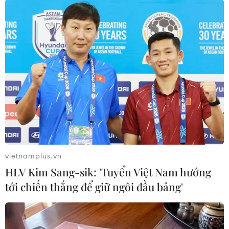
Theo dõi VietnamPlus
TIN LIÊN QUAN
vietnamplus.vn
HLV Kim Sang-sik: 'Tuyển Việt Nam hướng
tới chiến thắng để giữ ngôi đầu bảng'