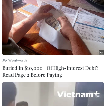
Anh muốn Argentina không "quấy rầy" về
vấn đề quần đảo tranh chấp
25/11/2015 01:34
Anh bày tỏ mong muốn hợp tác với Chính phủ của Tổng
thống đắc cử Argentina Mauricio Macri, đồng thời hy
vọng nhà lãnh đạo này sẽ không “quấy rầy” các cư dân
ở quần đảo tranh chấp Malvinas/Falklands.
JG Wentworth
Buried In $10,000+ Of High-Interest Debt?
Read Page 2 Before Paying