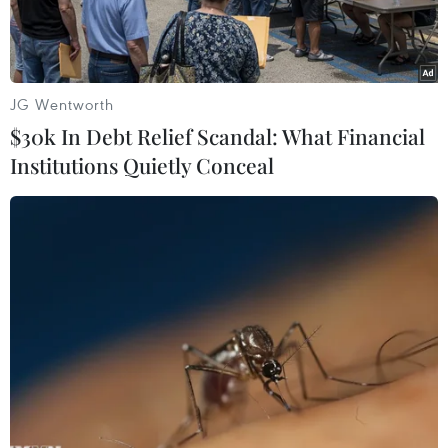
JG Wentworth
$30k In Debt Relief Scandal: What Financial
Institutions Quietly Conceal
Khu vực tranh chấp giữa Anh và Argentina. (Nguồn:
analisidifesa.it)
Báo chí Argentina ngày 18/1 đưa tin thủ lĩnh
Công đảng đối lập ở Anh Jeremy Corbyn đã đề
xuất đối thoại với nước này trong vụ tranh chấp
quần đảo Farklands mà Argentina gọi là