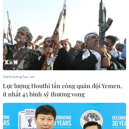
cứ quân sự thường trực với Mỹ
06/08/2026 00:06
Liên hợp quốc: Xung đột Ukraine trải
qua tháng đẫm máu nhất
05/08/2026 23:47
Đức điều tra vụ UAV gắn thuốc nổ
vietnamplus.vn
xuất hiện tại sân bay
Lực lượng Houthi tấn công quân đội Yemen,
05/08/2026 23:43
ít nhất 45 binh sỹ thương vong
Bất ổn địa chính trị kìm hãm tăng
trưởng Eurozone