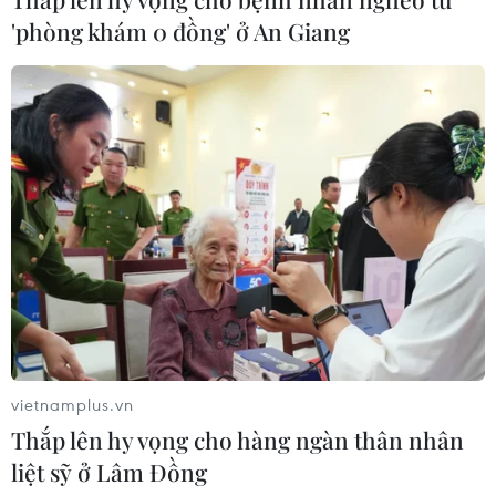
Giáo hoàng Leo XIV ban hành Luật
'phòng khám 0 đồng' ở An Giang
Cơ bản mới của Vatican
03/08/2026 05:32
Tòa án Nga lần đầu phán quyết về
bản quyền đối với sản phẩm do AI tạo
ra
03/08/2026 04:28
Xem thêm
vietnamplus.vn
Thắp lên hy vọng cho hàng ngàn thân nhân
liệt sỹ ở Lâm Đồng