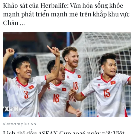
Khảo sát của Herbalife: Văn hóa sống khỏe
mạnh phát triển mạnh mẽ trên khắp khu vực
Châu …
Bỏ phiếu bất tín nhiệm tại Anh: Chống
chọi giữa ''tứ bề thọ địch''
13/12/2018 02:56
vietnamplus.vn
Kế hoạch của một số nghị sỹ Bảo thủ nổi loạn nhằm phế
Lịch thi đấu ASEAN Cup 2026 ngày 7/8: Việt