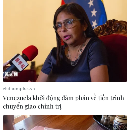
#Du lịch Anh
#Thủ tướng Anh Theresa May
#Tổng tuyển cử
#Brexit
#Liên minh châu Âu
#Hạ viện Anh
#Đảng Bảo thủ Anh
#tin tức thời sự
#tin tức hot
#thời sự thế giới
#VietnamPlus
Anh
Theo dõi VietnamPlus
vietnamplus.vn
Venezuela khởi động đàm phán về tiến trình
chuyển giao chính trị
TIN LIÊN QUAN