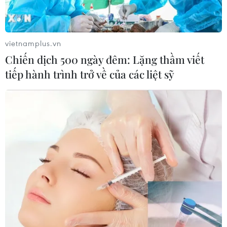
vietnamplus.vn
Chiến dịch 500 ngày đêm: Lặng thầm viết
tiếp hành trình trở về của các liệt sỹ
Thủ tướng Anh: Tổng tuyển cử không đem
lại lợi ích quốc gia
12/12/2018 13:15
Ngày 12/12, Thủ tướng Anh Theresa May tuyên bố, việc
tiến hành một cuộc tổng tuyển cử không nằm trong lợi
ích quốc gia của Anh.