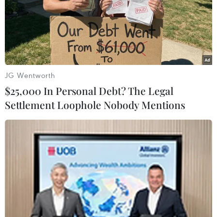
12/12/2018 09:04
Ngày 12/12, các nghị sỹ đảng Bảo thủ của Thủ tướng
Anh Theresa May kêu gọi cuộc bỏ phiếu bất tín nhiệm
đối với chính bà, trong bối cảnh cuộc "ly hôn" giữa Anh
với EU đang rơi vào hỗn loạn.
JG Wentworth
$25,000 In Personal Debt? The Legal
Settlement Loophole Nobody Mentions