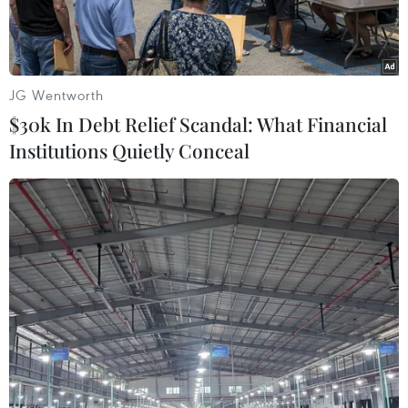
JG Wentworth
$30k In Debt Relief Scandal: What Financial
Institutions Quietly Conceal
Thủ tướng Anh Theresa May. (Ảnh: AFP/TTXVN)
Ngày 13/12, Thủ tướng Anh Theresa May xác
nhận bà sẽ từ chức trước khi nước này tổ chức
tổng tuyển cử vào năm 2022.