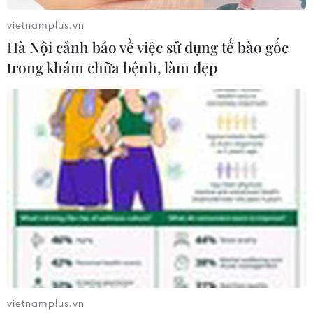
vietnamplus.vn
Hà Nội cảnh báo về việc sử dụng tế bào gốc
trong khám chữa bệnh, làm đẹp
Thủ tướng Anh giành thắng lợi ý nghĩa vào
thời điểm khó khăn
12/12/2018 23:19
Việc vượt qua cuộc bỏ phiếu bất tín nhiệm với 200
phiếu ủng hộ có thể xem là một thắng lợi lớn đối với bà
May, người trở thành lãnh đạo của Đảng Bảo thủ năm
2016 với 199 phiếu ủng hộ.
vietnamplus.vn