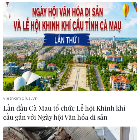
EU trong tháng Một
13/12/2018 13:17
Theo kế hoạch do Chủ tịch Hạ viện Andrea Leadsom
công bố, các nghị sỹ Anh sẽ bỏ phiếu về thỏa thuận
Brexit mà Thủ tướng Theresa May đạt được với EU, vào
tháng 1/2019.
vietnamplus.vn
Lần đầu Cà Mau tổ chức Lễ hội Khinh khí
cầu gắn với Ngày hội Văn hóa di sản