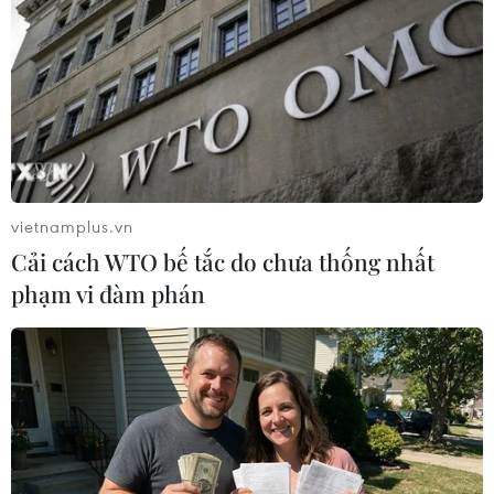
minh châu (EU), hay còn gọi là Brexit, chỉ một ngày sau
khi bà hoãn kế hoạch này.
vietnamplus.vn
Cải cách WTO bế tắc do chưa thống nhất
phạm vi đàm phán
Thủ tướng Anh đối mặt với một cuộc bỏ
phiếu bất tín nhiệm