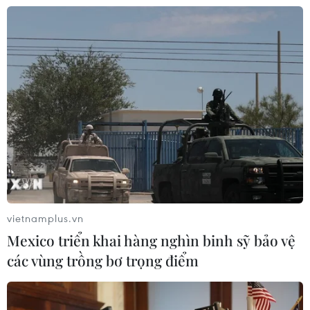
CƠ QUAN CHỦ QUẢN: THÔNG TẤN XÃ VIỆT NAM
Tổng Biên tập: TRẦN TIẾN DUẨN
Phó Tổng Biên tập: NGUYỄN THỊ TÁM, KHÚC THANH
THỦY
Sở hữu trí tuệ
Quy định sử dụng
RSS
Hỗ trợ
Ngôn ngữ
TTXVN
Dịch vụ tin
Quảng cáo
Liên hệ
vietnamplus.vn
Mexico triển khai hàng nghìn binh sỹ bảo vệ
các vùng trồng bơ trọng điểm
Giấy phép số: 1374/GP-BTTTT do Bộ Thông tin và Truyền thông
cấp ngày 11/9/2008.