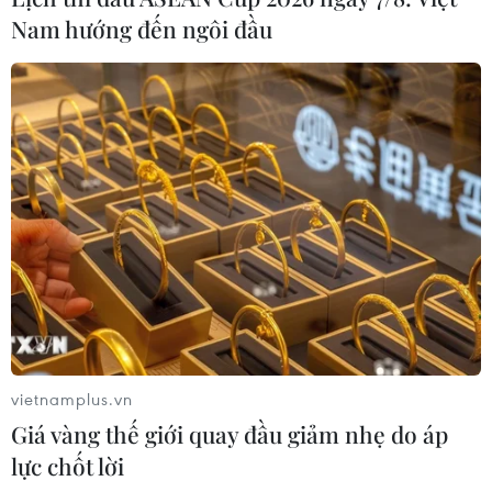
truất bà May đã thất bại, tuy nhiên, nữ chính khách này
Nam hướng đến ngôi đầu
đã phải đi đến quyết định sẽ từ chức trước khi diễn ra
tổng tuyển cử năm 2022.
vietnamplus.vn
Giá vàng thế giới quay đầu giảm nhẹ do áp
lực chốt lời
Quốc hội Anh bỏ phiếu về thỏa thuận với