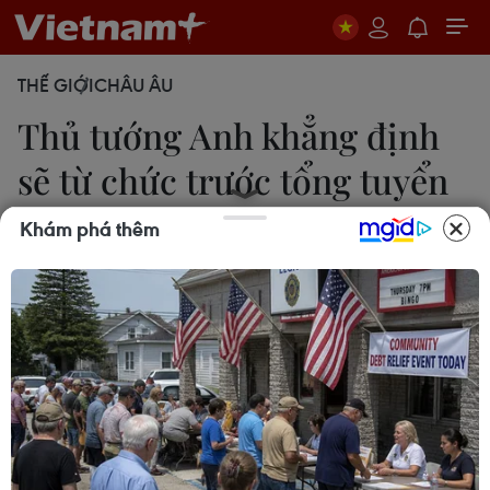
THẾ GIỚI
CHÂU ÂU
Thủ tướng Anh khẳng định
sẽ từ chức trước tổng tuyển
cử
Khám phá thêm
Minh Ngọc
13/12/2018 13:53
Bà Theresa May xác nhận bà sẽ từ chức trước khi
nước này tổ chức tổng tuyển cử vào năm 2022 và
đảng Bảo thủ nên được một nhà lãnh đạo khác
dẫn đầu bước vào cuộc tổng tuyển cử.