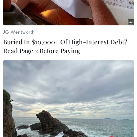
JG Wentworth
Buried In $10,000+ Of High-Interest Debt?
Read Page 2 Before Paying
Thủ tướng Canada Justin Trudeau. (Nguồn: AP/TTXVN)
Ngày 15/11, Thủ tướng Canada Justin Trudeau
đã tới Cuba, bắt đầu chuyến thăm chính thức
đảo quốc Caribe này nhằm thúc đẩy quan hệ
song phương.