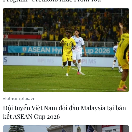
#Du học Canada
#Thủ tướng Justin Trudeau
#Cuba
#Lệnh cấm vận thương mại
#Raul Castro
#Đối tác thương mại
Canada
Cuba
Theo dõi VietnamPlus
vietnamplus.vn
Đội tuyển Việt Nam đối đầu Malaysia tại bán
TIN LIÊN QUAN
kết ASEAN Cup 2026