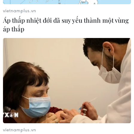
vietnamplus.vn
Áp thấp nhiệt đới đã suy yếu thành một vùng
áp thấp
EU có thể chính thức từ bỏ “Lập trường
chung” chống Cuba vào tháng 12
04/11/2016 07:59
Đại sứ Trưởng phái đoàn Liên minh châu Âu (EU) tại
Cuba Hernan Portocarrero, tiết lộ khả năng khối này sẽ
chính thức từ bỏ “Lập trường chung” chống La Habana
vào ngày 12/12 tới.
vietnamplus.vn