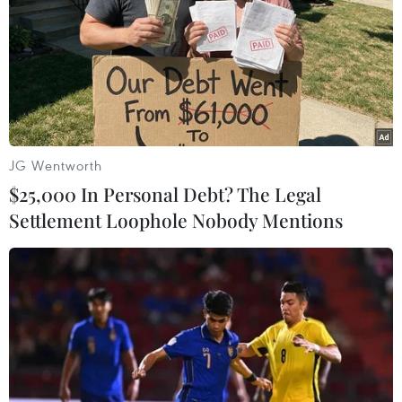
Ngày 26/9, Thủ tướng Lý Khắc Cường đã rời thủ đô La
Habana, kết thúc tốt đẹp chuyến thăm chính thức đầu
tiên của người đứng đầu chính phủ Trung Quốc tới
Cuba.
JG Wentworth
$25,000 In Personal Debt? The Legal
Settlement Loophole Nobody Mentions