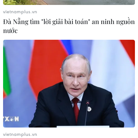
động của Vệ binh Quốc gia
05/08/2026 03:26
vietnamplus.vn
Đà Nẵng tìm "lời giải bài toán" an ninh nguồn
nước
Xem thêm
CƠ QUAN CHỦ QUẢN: THÔNG TẤN XÃ VIỆT NAM
Tổng Biên tập: TRẦN TIẾN DUẨN
Phó Tổng Biên tập: NGUYỄN THỊ TÁM, KHÚC THANH
THỦY
Sở hữu trí tuệ
Quy định sử dụng
vietnamplus.vn