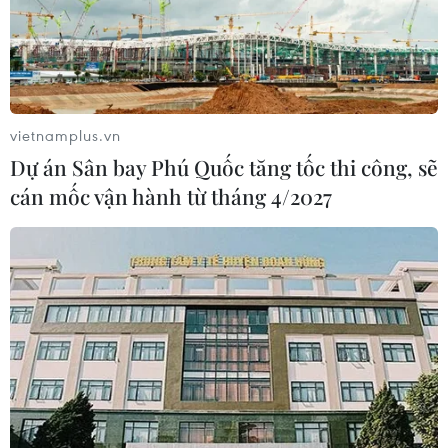
vietnamplus.vn
Dự án Sân bay Phú Quốc tăng tốc thi công, sẽ
cán mốc vận hành từ tháng 4/2027
TIN CÙNG CHUYÊN MỤC
Thượng viện Mỹ thông qua luật ngân
sách tránh nguy cơ chính phủ đóng
cửa
08/08/2026 13:31
Thượng viện Mỹ thông qua dự luật