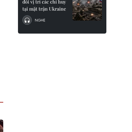
đổi vị trí các chỉ huy
tại mặt trận Ukraine
NGHE