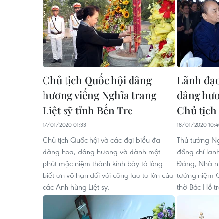
Chủ tịch Quốc hội dâng
Lãnh đạ
hương viếng Nghĩa trang
dâng hư
Liệt sỹ tỉnh Bến Tre
Chủ tịch
17/01/2020 01:33
18/01/2020 10:4
Chủ tịch Quốc hội và các đại biểu đã
Thủ tướng N
dâng hoa, dâng hương và dành một
đồng chí lãn
phút mặc niệm thành kính bày tỏ lòng
Đảng, Nhà n
biết ơn vô hạn đối với công lao to lớn của
tưởng niệm C
các Anh hùng-Liệt sỹ.
thờ Bác Hồ tr