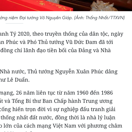
ởng niệm Đại tướng Võ Nguyên Giáp. (Ảnh: Thống Nhất/TTXVN)
nh Tý 2020, theo truyền thống của dân tộc, ngày
ân Phúc và Phó Thủ tướng Vũ Đức Đam đã tới
đồng chí lãnh đạo tiền bối của Đảng và Nhà
 Nhà nước, Thủ tướng Nguyễn Xuân Phúc dâng
hư Lê Duẩn.
mạng, 26 năm liên tục từ năm 1960 đến 1986
hất và Tổng Bí thư Ban Chấp hành Trung ương
ống hiến trọn đời vì sự nghiệp đấu tranh giải
 thống nhất đất nước, đồng thời là nhà lý luận
tạo lớn của cách mạng Việt Nam với phương châm