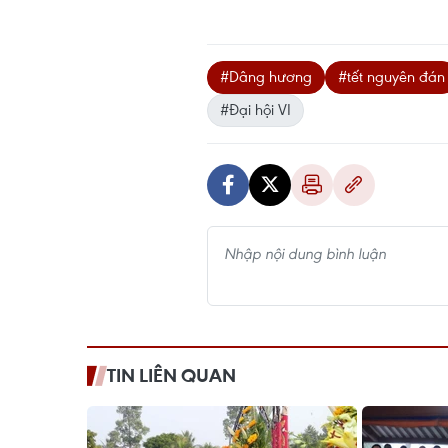
#Dâng hương
#tết nguyên đán
#Đại hội VI
TIN LIÊN QUAN