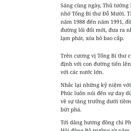
Sáng cùng ngày, Thủ tướng
nhớ Tổng Bí thư Đỗ Mười. T
năm 1988 đến năm 1991, đồn
đường lối đổi mới, đưa ra 
lạm phát, xóa bỏ bao cấp.
Trên cương vị Tổng Bí thư 
định với con đường tiến lê
với các nước lớn.
Nhắc lại những kỷ niệm vớ
Phúc luôn nói đến sự day dứ
về sự tăng trưởng dưới tiề
bứt phá.
Tới dâng hương đồng chí P
Hội đồng Bộ trưởng từ năm