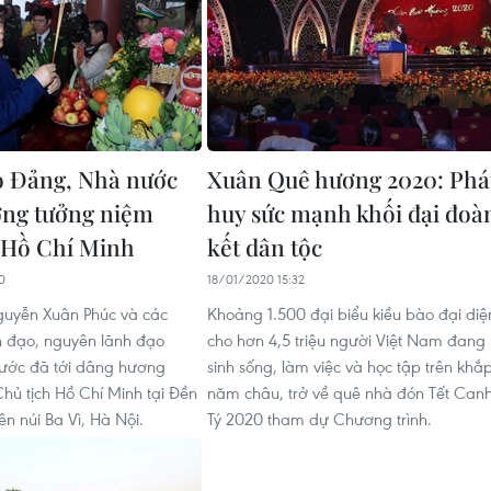
o Đảng, Nhà nước
Xuân Quê hương 2020: Phá
ơng tưởng niệm
huy sức mạnh khối đại đoà
 Hồ Chí Minh
kết dân tộc
0
18/01/2020 15:32
guyễn Xuân Phúc và các
Khoảng 1.500 đại biểu kiều bào đại diệ
h đạo, nguyên lãnh đạo
cho hơn 4,5 triệu người Việt Nam đang
ước đã tới dâng hương
sinh sống, làm việc và học tập trên khắ
hủ tịch Hồ Chí Minh tại Đền
năm châu, trở về quê nhà đón Tết Can
ên núi Ba Vì, Hà Nội.
Tý 2020 tham dự Chương trình.