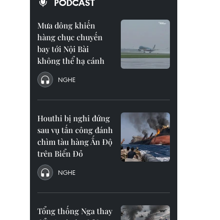
PODCAST
Mưa dông khiến
hàng chục chuyến
bay tới Nội Bài
không thể hạ cánh
NGHE
Houthi bị nghi đứng
sau vụ tấn công đánh
chìm tàu hàng Ấn Độ
trên Biển Đỏ
NGHE
Tổng thống Nga thay