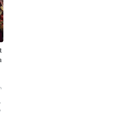
t
n
n
p
h