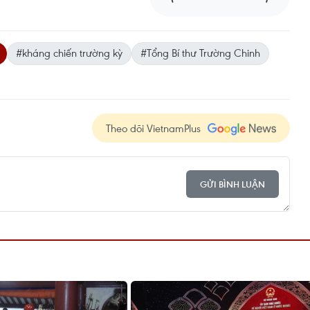
#kháng chiến trường kỳ
#Tổng Bí thư Trường Chinh
Theo dõi VietnamPlus
GỬI BÌNH LUẬN