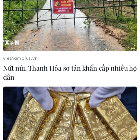
vietnamplus.vn
Nứt núi, Thanh Hóa sơ tán khẩn cấp nhiều hộ
dân