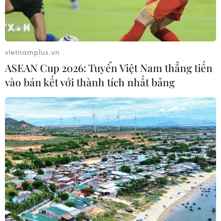
trợ trị giá 10.530 USD nhằm hỗ trợ những cá nhân khó
khăn trong dịch COVID-19.
vietnamplus.vn
ASEAN Cup 2026: Tuyển Việt Nam thẳng tiến
vào bán kết với thành tích nhất bảng
Thủ tướng ra Chỉ thị 19 phòng, chống
COVID-19 trong tình hình mới