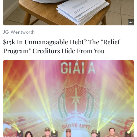
JG Wentworth
$15k In Unmanageable Debt? The "Relief
Program" Creditors Hide From You
Phát gạo cho người dân gặp khó khăn do dịch COVID-19. (Ảnh:
Hoàng Ngà/TTXVN)
Văn phòng Chính phủ vừa có công văn số
3306/VPCP-KGVX truyền đạt ý kiến chỉ đạo của
Thủ tướng Chính phủ Nguyễn Xuân Phúc về
thực hiện các biện pháp hỗ trợ người dân gặp