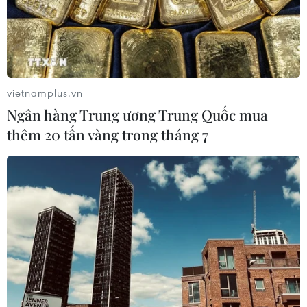
TIN CÙNG CHUYÊN MỤC
Bế mạc Hội thi lực lượng tham gia
bảo vệ an ninh, trật tự ở cơ sở giỏi
vietnamplus.vn
toàn quốc
Ngân hàng Trung ương Trung Quốc mua
07/08/2026 15:57
thêm 20 tấn vàng trong tháng 7
7 học sinh đội tuyển Việt Nam đoạt
huy chương tại Olympic AI quốc tế
07/08/2026 15:27
Áp thấp nhiệt đới trên vịnh Bắc Bộ sẽ
gây ảnh hưởng thế nào tới Việt Nam?
07/08/2026 14:38