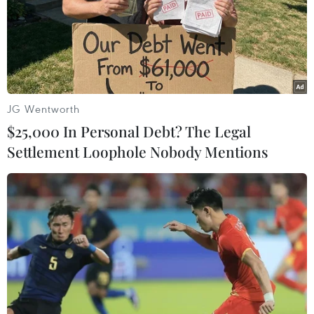
JG Wentworth
$25,000 In Personal Debt? The Legal
Settlement Loophole Nobody Mentions
KOICA hỗ trợ Hội Liên hiệp Phụ nữ Việt
Nam phòng dịch COVID-19
24/04/2020 05:36
Cơ quan Hợp tác quốc tế Hàn Quốc (KOICA) tại Việt
Nam đã trao tặng Hội Liên hiệp Phụ nữ Việt Nam gói hỗ