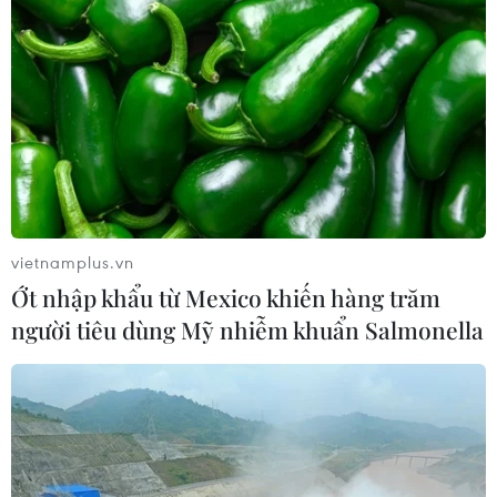
được tự đặt các khoản thu, ép buộc
đóng góp
07/08/2026 10:30
Tháng 12/2026 hoàn thành mở rộng
đoạn cao tốc Thành phố Hồ Chí
Minh-Long Thành
07/08/2026 10:29
vietnamplus.vn
Ớt nhập khẩu từ Mexico khiến hàng trăm
Khánh Hòa đẩy mạnh tìm kiếm, quy
người tiêu dùng Mỹ nhiễm khuẩn Salmonella
tập và xác định danh tính hài cốt liệt
sỹ
07/08/2026 10:19
Lào Cai: Đứt gãy 30m đường