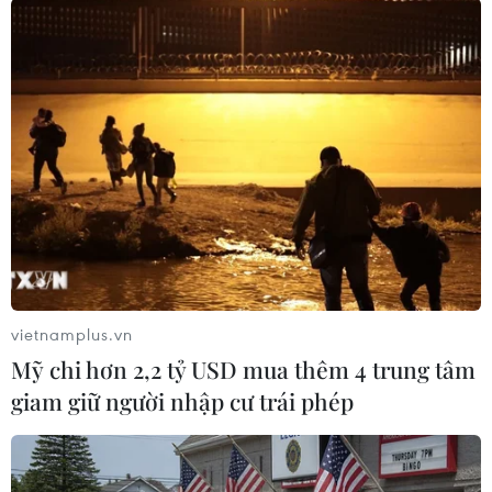
Theo dõi VietnamPlus
TIN LIÊN QUAN
vietnamplus.vn
Mỹ chi hơn 2,2 tỷ USD mua thêm 4 trung tâm
giam giữ người nhập cư trái phép