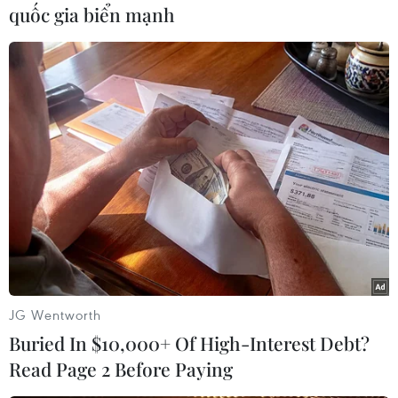
(TTXVN/Vietnam+)
quốc gia biển mạnh
JG Wentworth
#COVID-19
#hỗ trợ người dân gặp khó khăn
Buried In $10,000+ Of High-Interest Debt?
#kinh phí hỗ trợ
#trục lợi chính sách
Read Page 2 Before Paying