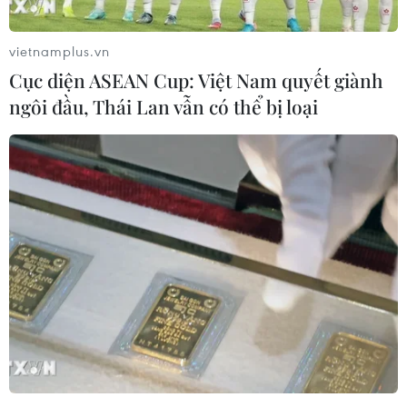
vietnamplus.vn
Cục diện ASEAN Cup: Việt Nam quyết giành
ngôi đầu, Thái Lan vẫn có thể bị loại
Báo chí Đông Nam Á "dậy
Ba Bộ tăng cường phối hợp
sóng" vì tuyển Việt Nam,
thực hiện nhiệm vụ đối
chỉ ra lý do Indonesia thua
ngoại trong giai đoạn mới
đau
03/08/2026 14:59
04/08/2026 02:32
Google châm ngòi cuộc đối
Châu Phi khẳng định vị
đầu mới giữa Mỹ và châu
thế tự chủ công nghệ