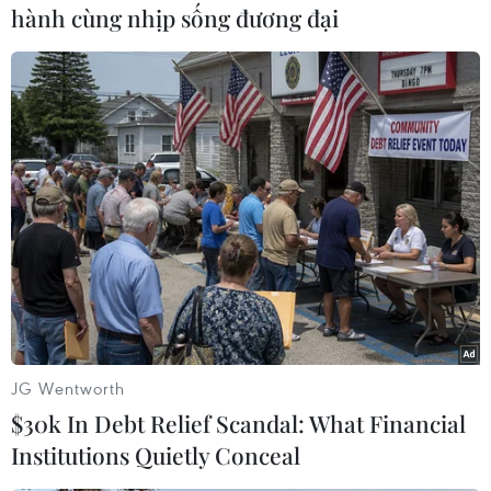
hành cùng nhịp sống đương đại
#U19 Thái Lan
#U19 Nữ Thái Lan
#U19 Nữ
#Bóng đá nữ U19
#Giải nữ U19
#U19 nữ Đông Nam Á
#Giải vô địch U19 nữ Đông Nam Á
#U19 nữ quốc gia
#U19 Nữ
#U19 nữ Việt Nam
#Đội tuyển U19 nữ Việt Nam
#bóng đá nữ
#nữ Việt Nam
#đội tuyển nữ Việt Nam
JG Wentworth
#vô địch U19 nữ Đông Nam Á
$30k In Debt Relief Scandal: What Financial
Institutions Quietly Conceal