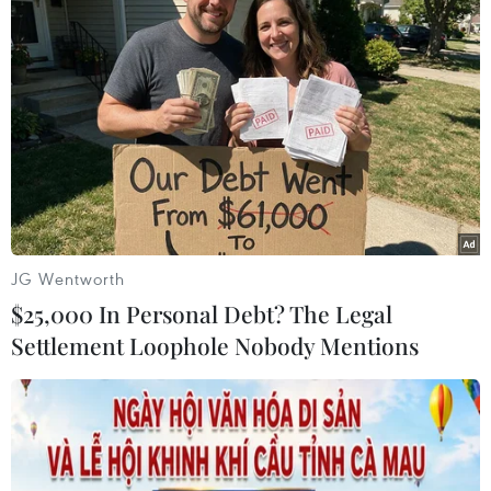
Chiến dịch 500 ngày đêm:
Phải đổi mới công tác quy
Điện Biên hoàn thành gần
hoạch và tổ chức phát
90% thu nhận mẫu ADN
triển hạ tầng
thân nhân liệt sỹ
06/08/2026 09:53
06/08/2026 11:01
JG Wentworth
$25,000 In Personal Debt? The Legal
Settlement Loophole Nobody Mentions
Toàn cảnh vụ sai phạm
Cầu Đắk Lung sập sau cú
điểm thi trường THPT
tông của xe tải cẩu, 2 người
chuyên Tuyên Quang
thoát chết
06/08/2026 09:04
06/08/2026 09:00