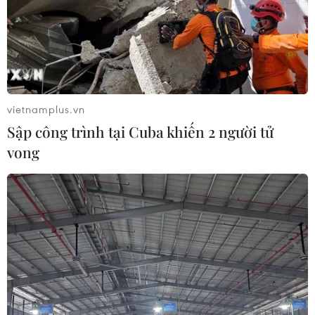
học theo nguyện vọng đã
06/08/2026 03:46
đăng ký
05/08/2026 11:02
vietnamplus.vn
Sập công trình tại Cuba khiến 2 người tử
vong
Việt Nam-Hoa Kỳ thúc đẩy
Toàn cảnh ASEAN Cup:
hợp tác khắc phục hậu quả
Thái Lan "thắng như chẻ
chiến tranh, giám định
tre", thách thức tuyển Việt
ADN liệt sỹ
Nam
05/08/2026 09:42
05/08/2026 07:15