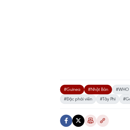
#Guinea
#Nhật Bản
#WHO
#Đặc phái viên
#Tây Phi
#Gó