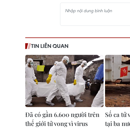
TIN LIÊN QUAN
Đã có gần 6.600 người trên
Số ca tử 
thế giới tử vong vì virus
tại ba nư