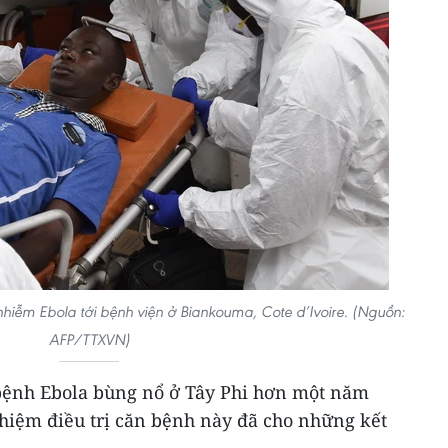
hiễm Ebola tới bệnh viện ở Biankouma, Cote d’Ivoire. (Nguồn:
AFP/TTXVN)
 bệnh Ebola bùng nổ ở Tây Phi hơn một năm
ghiệm điều trị căn bệnh này đã cho những kết