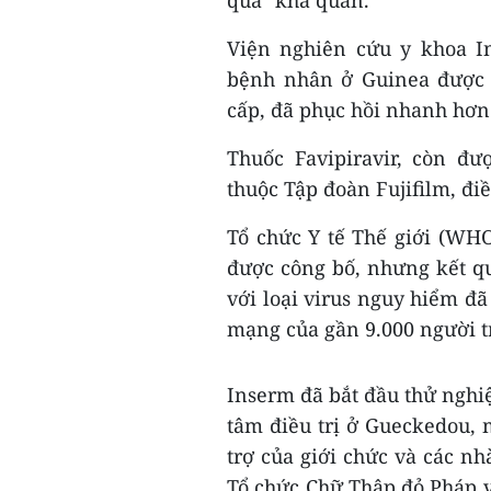
quả "khả quan."
Viện nghiên cứu y khoa I
bệnh nhân ở Guinea được 
cấp, đã phục hồi nhanh hơn
Thuốc Favipiravir, còn đ
thuộc Tập đoàn Fujifilm, điề
Tổ chức Y tế Thế giới (WHO
được công bố, nhưng kết qu
với loại virus nguy hiểm đã
mạng của gần 9.000 người 
Inserm đã bắt đầu thử nghiệ
tâm điều trị ở Gueckedou, 
trợ của giới chức và các nh
Tổ chức Chữ Thập đỏ Pháp v