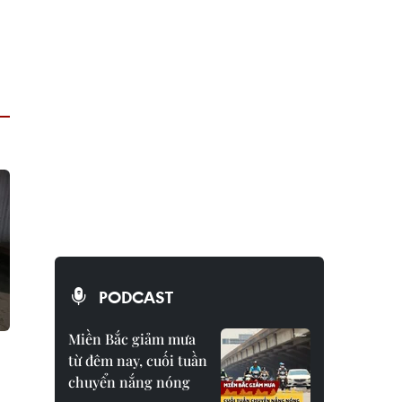
PODCAST
Miền Bắc giảm mưa
từ đêm nay, cuối tuần
chuyển nắng nóng