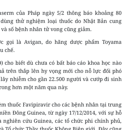
nserm của Pháp ngày 5/2 thông báo khoảng 80
dùng thử nghiệm loại thuốc do Nhật Bản cung
 và số bệnh nhân tử vong cũng giảm.
ược gọi là Avigan, do hãng dược phẩm Toyama
u chế.
) cho biết dù chưa có bất báo cáo khoa học nào
ả trên thắp lên hy vọng mới cho nỗ lực đối phó
 lây nhiễm cho gần 22.500 người và cướp đi sinh
trong hơn một năm qua này.
m thuốc Favipiravir cho các bệnh nhân tại trung
miền Đông Guinea, từ ngày 17/12/2014, với sự hỗ
à nghiên cứu Guinea, các tổ chức phi chính phủ,
à Tổ chức Thầy thuốc Không Biên giới. Đây cũng