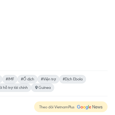
#IMF
#Ổ dịch
#Viện trợ
#Dịch Ebola
i hỗ trợ tài chính
Guinea
Theo dõi VietnamPlus