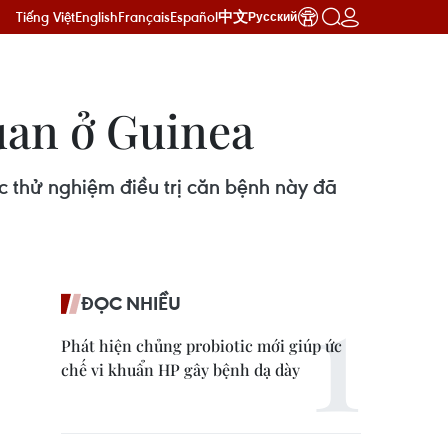
Tiếng Việt
English
Français
Español
中文
Русский
uan ở Guinea
c thử nghiệm điều trị căn bệnh này đã
ĐỌC NHIỀU
Phát hiện chủng probiotic mới giúp ức
chế vi khuẩn HP gây bệnh dạ dày