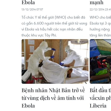
Ebola
mạnh
13/12/2014 07:57
22/12/2014 23:4
Tổ chức Y tế thế giới (WHO) cho biết đã
WHO cho biết
có gần 6.600 người trên thế giới tử vong
Ebola tại 3 q
vì Ebola và hầu hết các nạn nhân đều
hưởng nặng n
thuộc khu vực Tây Phi.
tăng lên thàn
Bệnh nhân Nhật Bản trở về
Bắt đầu 
từ vùng dịch về âm tính với
vắcxin p
Ebola
Liberia