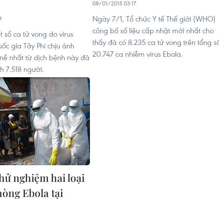
08/01/2015 03:17
Ngày 7/1, Tổ chức Y tế Thế giới (WHO)
9
công bố số liệu cấp nhật mới nhất cho
 số ca tử vong do virus
thấy đã có 8.235 ca tử vong trên tổng s
uốc gia Tây Phi chịu ảnh
20.747 ca nhiễm virus Ebola.
ề nhất từ dịch bệnh này đã
h 7.518 người.
thử nghiệm hai loại
hòng Ebola tại