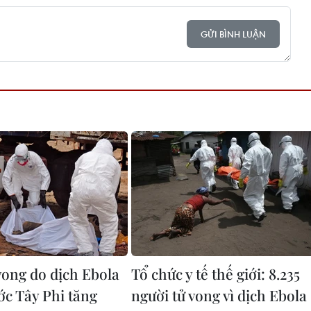
GỬI BÌNH LUẬN
vong do dịch Ebola
Tổ chức y tế thế giới: 8.235
ớc Tây Phi tăng
người tử vong vì dịch Ebola