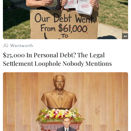
JG Wentworth
$25,000 In Personal Debt? The Legal
Settlement Loophole Nobody Mentions
T-Mobile-Sprint hy vọng thỏa thuận sáp
nhập 26 tỷ USD được thông qua
15/12/2018 12:59
T-Mobile US Inc và Sprint Corp tin rằng việc đề nghị
ngừng sử dụng thiết bị của Huawei sẽ thúc đẩy giới
chức Mỹ sớm "bật đèn xanh" cho thỏa thuận sáp nhập
trị giá 26 tỷ USD của họ.