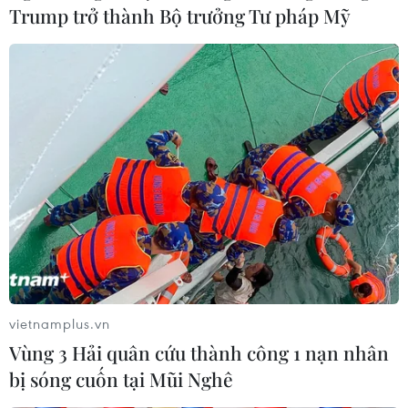
Trump trở thành Bộ trưởng Tư pháp Mỹ
Mỹ cho phép các nhà mạng chặn mặc
định các cuộc gọi quấy rối
07/06/2019 02:07
Các nhà quản lý của Mỹ đã cho phép các công ty điện
thoại chặn mặc định các “cuộc gọi robot” không mong
muốn trong bối cảnh người tiêu dùng Mỹ phải vật lộn
với hàng tỷ cuộc gọi lừa đảo và phiền nhiễu.
vietnamplus.vn
Vùng 3 Hải quân cứu thành công 1 nạn nhân
bị sóng cuốn tại Mũi Nghê