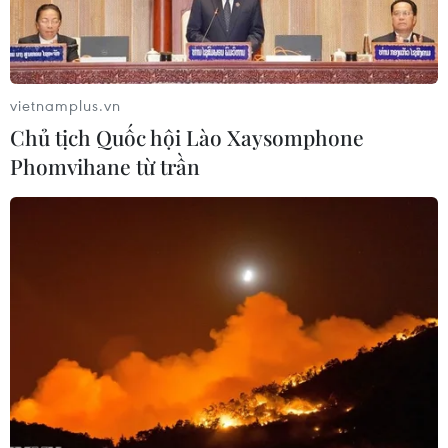
vietnamplus.vn
Chủ tịch Quốc hội Lào Xaysomphone
Phomvihane từ trần
Tổng thống Trump công bố sáng kiến 5G
với mệnh lệnh ‘Mỹ phải thắng'
13/04/2019 08:32