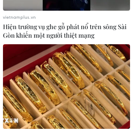
vietnamplus.vn
Hiện trường vụ ghe gỗ phát nổ trên sông Sài
Gòn khiến một người thiệt mạng
TIN CÙNG CHUYÊN MỤC
Việt Nam là điểm đến hấp dẫn với
doanh nghiệp bán dẫn hàng đầu của
Mỹ
08/08/2026 13:45
Grab bị phạt 1,36 tỷ đồng do vi phạm
quy định bảo vệ quyền lợi người tiêu
dùng
08/08/2026 04:15