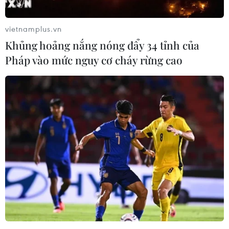
Ngày 12/4, Tổng thống Mỹ Donald Trump và Ủy ban
Truyền thông Liên bang Mỹ (FCC) đã công bố một số
vietnamplus.vn
sáng kiến ​​nhằm thúc đẩy mạng 5G ở Mỹ.
Khủng hoảng nắng nóng đẩy 34 tỉnh của
Pháp vào mức nguy cơ cháy rừng cao
Hãng viễn thông Trung Quốc China