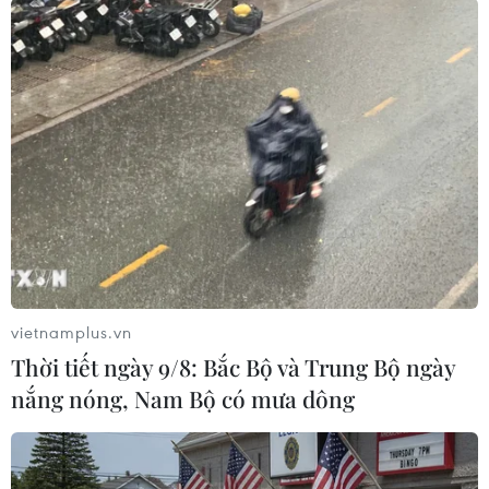
là Verizon và AT&T./.
(TTXVN/Vietnam+)
vietnamplus.vn
Thời tiết ngày 9/8: Bắc Bộ và Trung Bộ ngày
nắng nóng, Nam Bộ có mưa dông
# Sprint
#T-Mobile
#Thương vụ sáp nhập