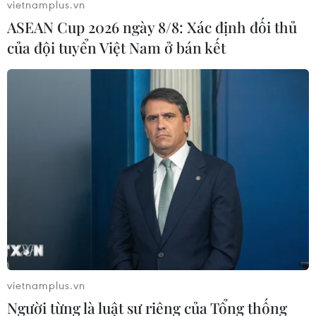
vietnamplus.vn
Mobile không được chào đón ở Mỹ
ASEAN Cup 2026 ngày 8/8: Xác định đối thủ
18/04/2019 03:45
của đội tuyển Việt Nam ở bán kết
Cơ quan quản lý truyền thông hàng đầu thuộc Chính
phủ Mỹ, đã phản đối việc cấp phép cho công ty viễn
thông di động China Mobile hoạt động ở Mỹ, viện dẫn
những nguy cơ đe dọa an ninh quốc gia.
vietnamplus.vn
Người từng là luật sư riêng của Tổng thống