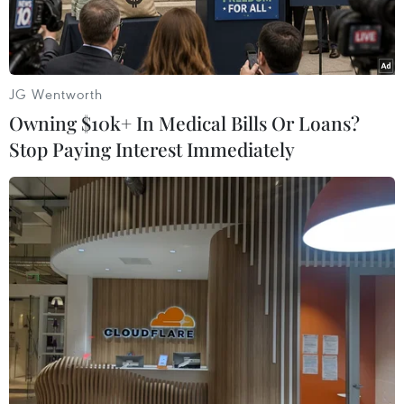
JG Wentworth
Owning $10k+ In Medical Bills Or Loans?
Stop Paying Interest Immediately
Một cửa hàng của T-Mobile. (Nguồn: nytimes.com)
Thương vụ bạc tỷ giữa Sprint và T-Mobile, hai
"ông trùm" trong ngành viễn thông Mỹ, đang
đứng trước nguy cơ bị chặn đứng sau khi một
nhóm tiểu bang, dẫn đầu là hai bang New York