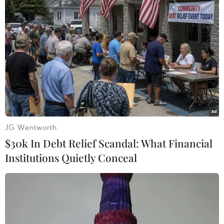
#Thuê bao
#Mạng không dây
Mỹ
Theo dõi VietnamPlus
JG Wentworth
TIN LIÊN QUAN
$30k In Debt Relief Scandal: What Financial
Institutions Quietly Conceal