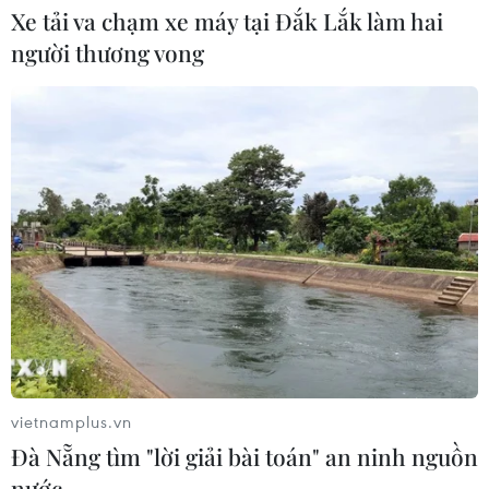
Xe tải va chạm xe máy tại Đắk Lắk làm hai
người thương vong
CƠ QUAN CHỦ QUẢN: THÔNG TẤN XÃ VIỆT NAM
Tổng Biên tập: TRẦN TIẾN DUẨN
Phó Tổng Biên tập: NGUYỄN THỊ TÁM, KHÚC THANH
THỦY
Sở hữu trí tuệ
Quy định sử dụng
RSS
Hỗ trợ
Ngôn ngữ
TTXVN
vietnamplus.vn
Dịch vụ tin
Quảng cáo
Đà Nẵng tìm "lời giải bài toán" an ninh nguồn
nước