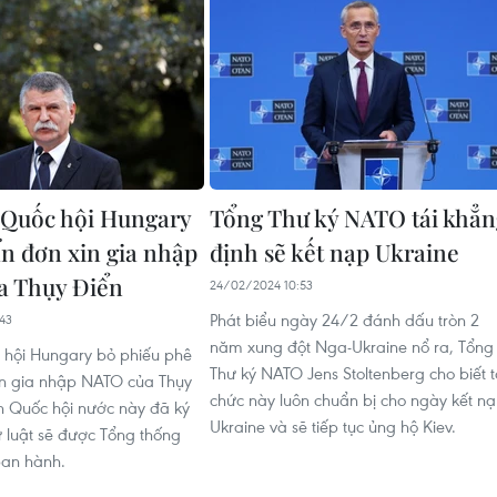
 Quốc hội Hungary
Tổng Thư ký NATO tái khẳn
n đơn xin gia nhập
định sẽ kết nạp Ukraine
a Thụy Điển
24/02/2024 10:53
Phát biểu ngày 24/2 đánh dấu tròn 2
43
năm xung đột Nga-Ukraine nổ ra, Tổng
 hội Hungary bỏ phiếu phê
Thư ký NATO Jens Stoltenberg cho biết t
in gia nhập NATO của Thụy
chức này luôn chuẩn bị cho ngày kết n
ch Quốc hội nước này đã ký
Ukraine và sẽ tiếp tục ủng hộ Kiev.
ự luật sẽ được Tổng thống
ban hành.