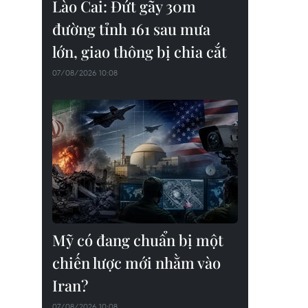
Lào Cai: Đứt gãy 30m
đường tỉnh 161 sau mưa
lớn, giao thông bị chia cắt
07/08/2026 10:08
Mỹ có đang chuẩn bị một
chiến lược mới nhằm vào
Iran?
07/08/2026 10:08