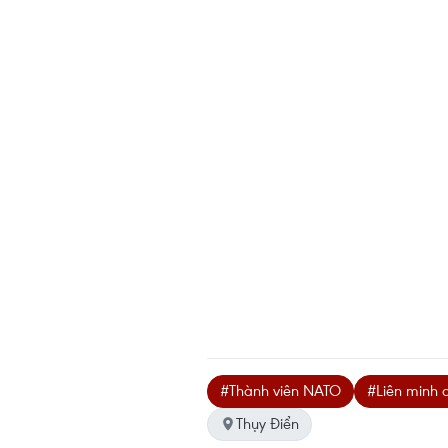
#Thành viên NATO
#Liên minh 
Thụy Điển