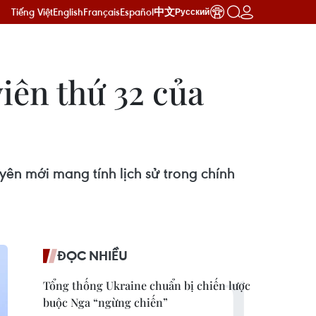
Tiếng Việt
English
Français
Español
中文
Русский
iên thứ 32 của
yên mới mang tính lịch sử trong chính
ĐỌC NHIỀU
Tổng thống Ukraine chuẩn bị chiến lược
buộc Nga “ngừng chiến”