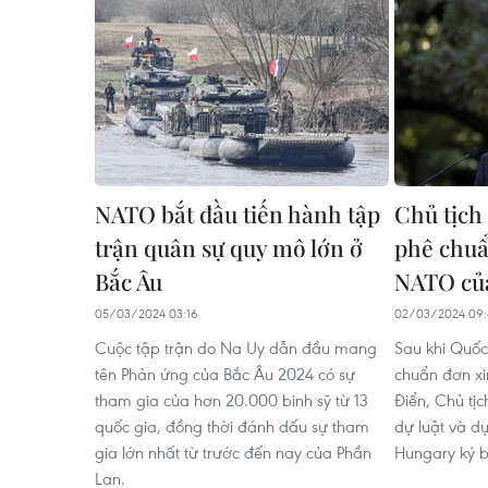
NATO bắt đầu tiến hành tập
Chủ tịch
trận quân sự quy mô lớn ở
phê chuẩ
Bắc Âu
NATO củ
05/03/2024 03:16
02/03/2024 09:
Cuộc tập trận do Na Uy dẫn đầu mang
Sau khi Quốc
tên Phản ứng của Bắc Âu 2024 có sự
chuẩn đơn x
tham gia của hơn 20.000 binh sỹ từ 13
Điển, Chủ tị
quốc gia, đồng thời đánh dấu sự tham
dự luật và d
gia lớn nhất từ trước đến nay của Phần
Hungary ký 
Lan.