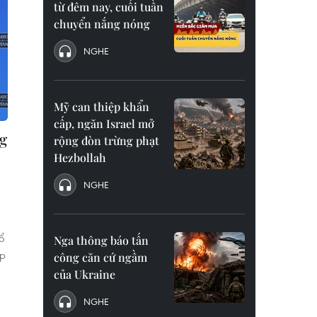
từ đêm nay, cuối tuần
chuyển nắng nóng
NGHE
Mỹ can thiệp khẩn
cấp, ngăn Israel mở
g
rộng đòn trừng phạt
Hezbollah
NGHE
ổ
Nga thông báo tấn
ạp
công căn cứ ngầm
của Ukraine
NGHE