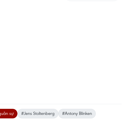
quân sự
#Jens Stoltenberg
#Antony Blinken