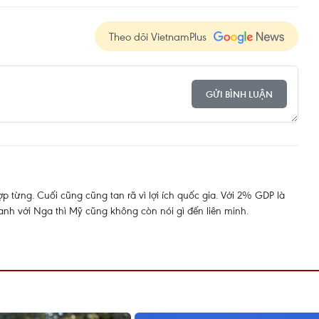
Theo dõi VietnamPlus
GỬI BÌNH LUẬN
ợp từng. Cuối cũng cũng tan rã vì lợi ích quốc gia. Với 2% GDP là
tranh với Nga thì Mỹ cũng không còn nói gì đến liên minh.