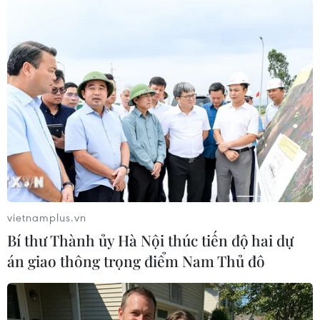
để ngăn mặn, trữ ngọt, đảm bảo nguồn cấp
nước ổn định phục vụ cho Nhà máy nước Đồng
Tâm (thành phố Mỹ Tho) xử lý, cấp nước phục
vụ 800.000 dân thành phố Mỹ Tho và các huyện,
thị duyên hải Gò Công.
Chính nhờ những giải pháp quyết liệt trên, tình
hình cấp nước sinh hoạt trong mùa khô 2020 tại
các huyện, thị duyên hải phía Đông đang được
cải thiện, giảm nhẹ thiệt hại do hạn mặn gây ra,
ổn định cuộc sống nhân dân./.
vietnamplus.vn
(TTXVN/Vietnam+)
Bí thư Thành ủy Hà Nội thúc tiến độ hai dự
án giao thông trọng điểm Nam Thủ đô