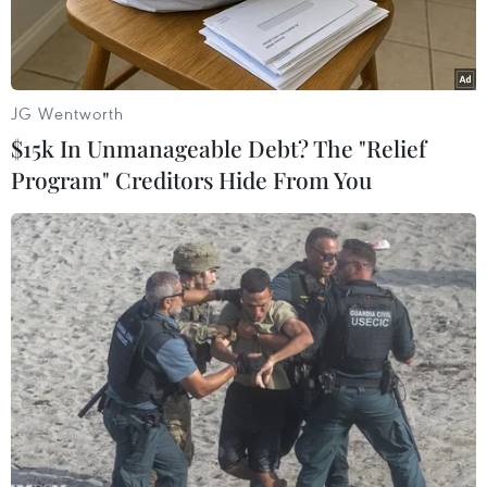
JG Wentworth
$15k In Unmanageable Debt? The "Relief
Program" Creditors Hide From You
Một điểm cấp nước sinh hoạt miễn phí. (Ảnh minh họa. Nguồn:
TTXVN)
Trong mùa khô 2020, Tiền Giang đầu tư trên
175,8 tỷ đồng vốn thi công các công trình cấp
nước sinh hoạt cho nhân dân các huyện duyên