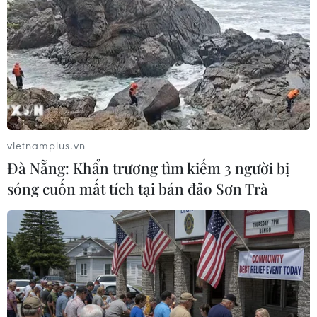
TIN LIÊN QUAN
vietnamplus.vn
Đà Nẵng: Khẩn trương tìm kiếm 3 người bị
sóng cuốn mất tích tại bán đảo Sơn Trà