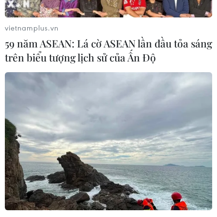
vietnamplus.vn
59 năm ASEAN: Lá cờ ASEAN lần đầu tỏa sáng
trên biểu tượng lịch sử của Ấn Độ
TIN CÙNG CHUYÊN MỤC
Hiện trường vụ ghe gỗ phát
nổ trên sông Sài Gòn khiến một
người thiệt mạng