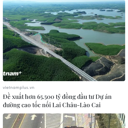
Mưa không chỉ giải nhiệt oi bức sau nhiều ngày nắng
nóng, còn giúp giảm nhẹ tình trạng hạn hán, xâm nhập
mặn đang gay gắt ở khu vực này.
vietnamplus.vn
Đề xuất hơn 65.500 tỷ đồng đầu tư Dự án
đường cao tốc nối Lai Châu-Lào Cai