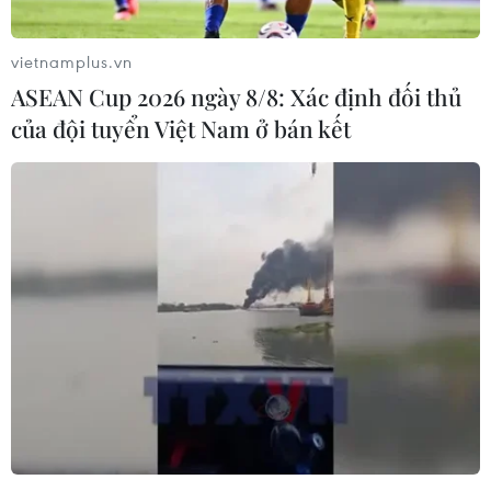
vietnamplus.vn
ASEAN Cup 2026 ngày 8/8: Xác định đối thủ
của đội tuyển Việt Nam ở bán kết
Trận mưa rào đầu tiên 'giải nhiệt' cho
thành phố Cần Thơ
13/04/2020 08:22
Tuy mưa không lớn lắm nhưng kéo dài hơn 1 giờ đã làm
cho một số tuyến phố trung tâm của thành phố Cần Thơ
ngập cục bộ.