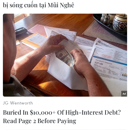
bị sóng cuốn tại Mũi Nghê
Ngoài ra, để đáp ứng nhu cầu trước mắt đối với
những hộ dân quá khó khăn, ngay từ đầu mùa
khô 2020, Tiền Giang đã cho mở hàng trăm vòi
cấp nước miễn phí phục vụ nhân dân đang sinh
sống ven đê, ven biển, xa nguồn cấp nước tập
trung trực tiếp đối mặt và chịu ảnh hưởng hạn
mặn nặng nề.
Tỉnh còn tổ chức đặt các bồn chứa nước tại
những địa bàn trọng điểm để bà con đến lấy
nước dùng trong những ngày tháng khó khăn
hiện nay.
JG Wentworth
Trước đó, Chủ tịch Ủy ban Nhân dân tỉnh Tiền
Buried In $10,000+ Of High-Interest Debt?
Giang Lê Văn Hưởng cũng đã cho đắp đập trên
Read Page 2 Before Paying
kênh Nguyễn Tấn Thành cùng 9 đập phụ khác