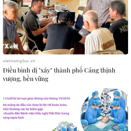
Đà Nẵng: Sóng cuốn 4 người tại Mũi
Nghê, 3 người mất tích
08/08/2026 06:02
Mở ra không gian phát triển mới
08/08/2026 05:39
vietnamplus.vn
Điều bình dị "xây" thành phố Cảng thịnh
vượng, bền vững
Thanh Hóa: Tạo điều kiện để người ở
xa trung tâm tiếp cận hành chính
công
08/08/2026 05:38
Chuyển mạnh sang ngăn chặn,