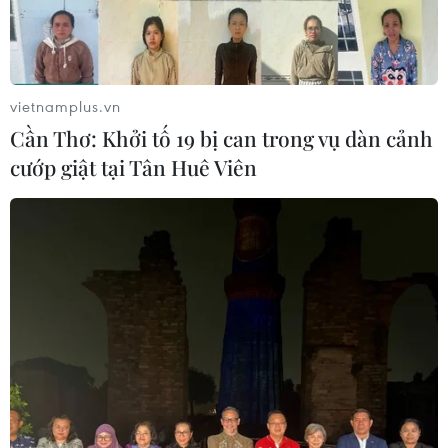
vietnamplus.vn
Cần Thơ: Khởi tố 19 bị can trong vụ dàn cảnh
cướp giật tại Tân Huê Viên