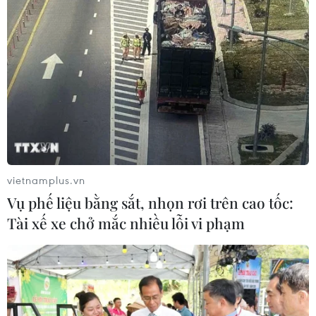
vietnamplus.vn
Vụ phế liệu bằng sắt, nhọn rơi trên cao tốc:
Tài xế xe chở mắc nhiều lỗi vi phạm