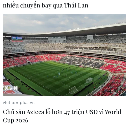
nhiều chuyến bay qua Thái Lan
vietnamplus.vn
Mưa to ở nhiều nơi giúp Đồng bằng sông
Chủ sân Azteca lỗ hơn 47 triệu USD vì World
Cửu Long giải nhiệt
Cup 2026
13/04/2020 14:16