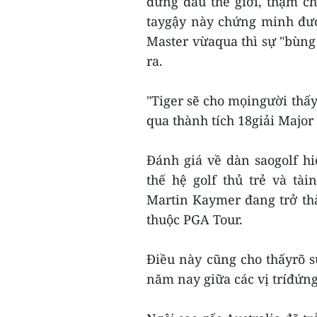
đứng đầu thế giới, thậm ch
taygậy này chứng minh đượ
Master vừaqua thì sự "bùng 
ra.
"Tiger sẽ cho mọingười thấy
qua thành tích 18giải Major
Đánh giá về dàn saogolf h
thế hệ golf thủ trẻ và tà
Martin Kaymer đang trở thà
thuộc PGA Tour.
Điều này cũng cho thấyrõ sự
năm nay giữa các vị tríđứng