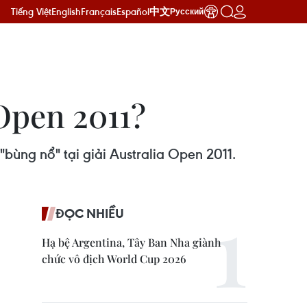
Tiếng Việt
English
Français
Español
中文
Русский
 Open 2011?
ùng nổ" tại giải Australia Open 2011.
ĐỌC NHIỀU
Hạ bệ Argentina, Tây Ban Nha giành
chức vô địch World Cup 2026