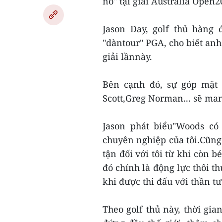
nổ" tại giải Australia Open2
Jason Day, golf thủ hàng 
"dàntour" PGA, cho biết anh
giải lầnnày.
Bên cạnh đó, sự góp mặt 
Scott,Greg Norman... sẽ ma
Jason phát biểu"Woods có
chuyên nghiệp của tôi.Cũn
tận đối với tôi từ khi còn b
đó chính là động lực thôi th
khi được thi đấu với thần 
Theo golf thủ này, thời gi