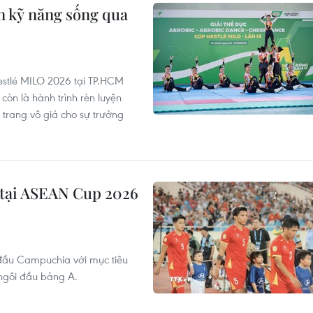
n kỹ năng sống qua
estlé MILO 2026 tại TP.HCM
òn là hành trình rèn luyện
h trang vô giá cho sự trưởng
 tại ASEAN Cup 2026
 đầu Campuchia với mục tiêu
ngôi đầu bảng A.