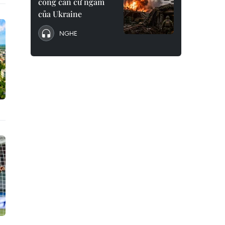
công căn cứ ngầm
của Ukraine
NGHE