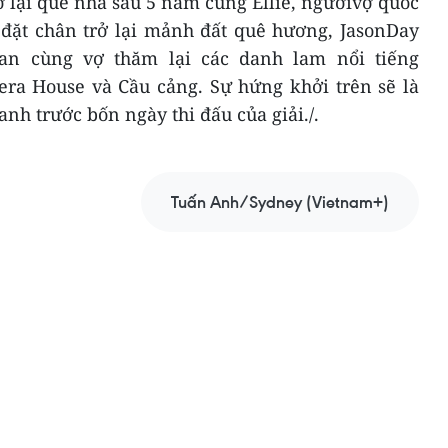
rở lại quê nhà sau 5 năm cùng Ellie, ngườivợ quốc
 đặt chân trở lại mảnh đất quê hương, JasonDay
an cùng vợ thăm lại các danh lam nổi tiếng
ra House và Cầu cảng. Sự hứng khởi trên sẽ là
anh trước bốn ngày thi đấu của giải./.
Tuấn Anh/Sydney (Vietnam+)