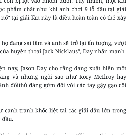
í còn bị lọt vào nhóm dưới. Tuy nhiên, một khi
c phẩm chất như khi anh chơi 9 lỗ đầu tại giải
nổ" tại giải lần này là điều hoàn toàn có thể xảy
 họ đang sai lầm và anh sẽ trở lại ấn tượng, vượt
 của huyền thoại Jack Nicklaus", Day nhấn mạnh.
iện nay, Jason Day cho rằng đang xuất hiện một
inăng và những ngôi sao như Rory McIlroy hay
nh đốithủ đáng gờm đối với các tay gậy gạo cội
 cạnh tranh khốc liệt tại các giải đấu lớn trong
 đầu.