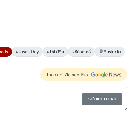
oods
#Jason Day
#Thi đấu
#Bùng nổ
Australia
Theo dõi VietnamPlus
GỬI BÌNH LUẬN