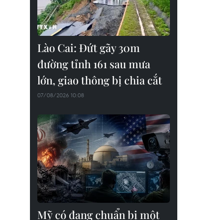
Lào Cai: Đứt gãy 30m
đường tỉnh 161 sau mưa
lớn, giao thông bị chia cắt
07/08/2026 10:08
Mỹ có đang chuẩn bị một