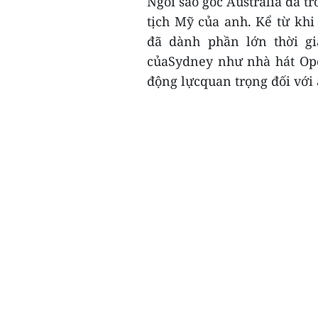
Ngôi sao gốc Australia đã t
tịch Mỹ của anh. Kể từ khi
đã dành phần lớn thời gi
củaSydney như nhà hát Ope
động lựcquan trọng đối với 