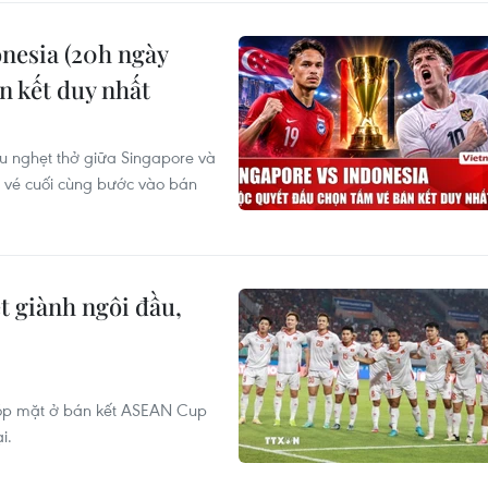
nesia (20h ngày
n kết duy nhất
ầu nghẹt thở giữa Singapore và
m vé cuối cùng bước vào bán
 giành ngôi đầu,
góp mặt ở bán kết ASEAN Cup
i.