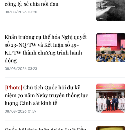
công lý, sẻ chia nỗi đau
08/08/2026 03:28
Khẩn trương cụ thể hóa Nghị quyết
số 23-NQ/TW và Kết luận số 49-
KL/TW thành chương trình hành
động
08/08/2026 03:23
Chủ tịch Quốc hội dự kỷ
niệm 70 năm Ngày truyền thống lực
lượng Cảnh sát kinh tế
08/08/2026 01:59
Quốc hội thảo luận dự án Luật Dầu