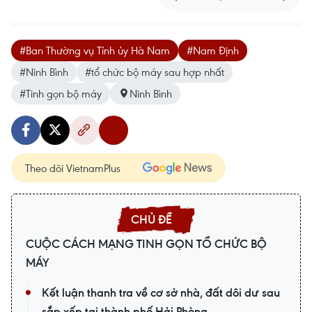
#Ban Thường vụ Tỉnh ủy Hà Nam
#Nam Định
#Ninh Bình
#tổ chức bộ máy sau hợp nhất
#Tinh gọn bộ máy
Ninh Bình
Theo dõi VietnamPlus
CUỘC CÁCH MẠNG TINH GỌN TỔ CHỨC BỘ
MÁY
Kết luận thanh tra về cơ sở nhà, đất dôi dư sau
sắp xếp tại thành phố Hải Phòng