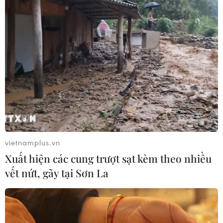
21/07/2026 10:49
Quan hệ đặc biệt Việt Nam-Lào sẽ
mãi phát triển đi vào chiều sâu
20/07/2026 10:02
Xem thêm
vietnamplus.vn
Xuất hiện các cung trượt sạt kèm theo nhiều
vết nứt, gãy tại Sơn La
CƠ QUAN CHỦ QUẢN: THÔNG TẤN XÃ VIỆT NAM
Tổng Biên tập: TRẦN TIẾN DUẨN