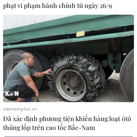
phạt vi phạm hành chính từ ngày 26/9
Ứng dụng công nghệ tạo sức cạnh tranh
cho doanh nghiệp Việt Nam
16/06/2024 02:11
Bộ Khoa học và Công nghệ sẽ nghiên cứu, hoàn thiện
và đề xuất sửa đổi các quy định của Luật Khoa học và
Công nghệ làm cơ sở cho việc hình thành và phát triển
doanh nghiệp khoa học và công nghệ.
vietnamplus.vn
Đã xác định phương tiện khiến hàng loạt ôtô
thủng lốp trên cao tốc Bắc-Nam