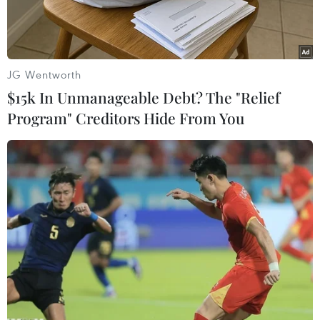
Hà Nội.
JG Wentworth
$15k In Unmanageable Debt? The "Relief
Program" Creditors Hide From You
Ngày 18/6, tại Hà Nội, Báo Điện tử VietnamPlus (Thông tấn xã
Việt Nam) cùng trang tin Vietnam.vn (Cục Thông tin Đối ngoại)
đã tổ chức Hội thảo mang chủ đề “Công nghệ thúc đẩy đa
dạng hóa nguồn thu cho báo chí”. (Ảnh: PV/Vietnam+)