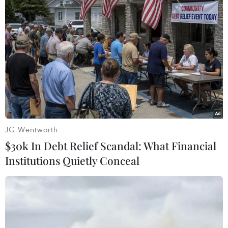
Đặc biệt, các diễn giả cũng trình bày các giải pháp công nghệ
nhằm giúp các tòa soạn phát triển độc giả, nâng cao hiệu suất,
hiệu quả của thông tin làm đòn bẩy cho kinh tế báo chí. (Ảnh:
PV/Vietnam+)
JG Wentworth
$30k In Debt Relief Scandal: What Financial
Institutions Quietly Conceal