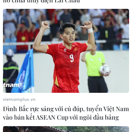
23/07/2026 06:59
Truyền thông Lào khẳng định quan
hệ đặc biệt Việt Nam-Lào có một
không hai
22/07/2026 06:59
Đổi mới phương thức quản trị, đẩy
mạnh chuyển đổi số trong hoạt động
xuất bản
vietnamplus.vn
21/07/2026 12:52
Đình Bắc rực sáng với cú đúp, tuyển Việt Nam
vào bán kết ASEAN Cup với ngôi đầu bảng
Sử dụng AI minh bạch, an toàn và có
trách nhiệm trong hoạt động báo chí