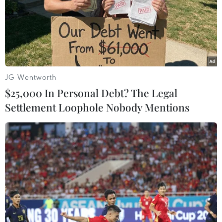
nghệ thúc đẩy đa dạng hóa nguồn thu cho báo chí. (Ảnh:
PV/Vietnam+)
JG Wentworth
$25,000 In Personal Debt? The Legal
Settlement Loophole Nobody Mentions
Bên lề hội thảo, các đại biểu cũng có dịp trải nghiệm công nghệ
thực tế ảo tăng cường (AR) của công ty Techcity, hay công nghệ
GenAI thông qua loa thông minh sử dụng trợ lý ảo Maika điều
khiển bằng giọng nói của VietnamPlus. (Ảnh: PV/Vietnam+)