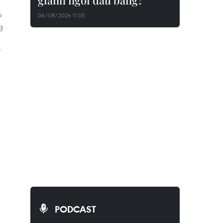
giành ngôi đầu bảng?
ỏ
06/08/2026 11:05
g
y
PODCAST