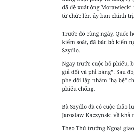
đã đề xuất ông Morawiecki ứ
từ chức lên ủy ban chính tr
Trước đó cùng ngày, Quốc h
kiểm soát, đã bác bỏ kiến n
Szydlo.
Ngay trước cuộc bỏ phiếu, b
giả dối và phỉ báng”. Sau đ
phe đối lập nhằm "hạ bệ" ch
phiếu chống.
Bà Szydlo đã có cuộc thảo l
Jaroslaw Kaczynski về khả n
Theo Thứ trưởng Ngoại giao