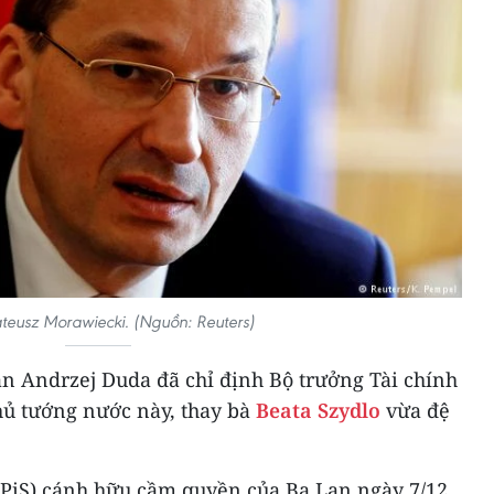
eusz Morawiecki. (Nguồn: Reuters)
an Andrzej Duda đã chỉ định Bộ trưởng Tài chính
ủ tướng nước này, thay bà
Beata Szydlo
vừa đệ
(PiS) cánh hữu cầm quyền của Ba Lan ngày 7/12