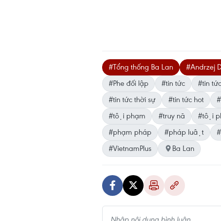
#Tổng thống Ba Lan
#Andrzej 
#Phe đối lập
#tin tức
#tin tứ
#tin tức thời sự
#tin tức hot
#
#tội phạm
#truy nã
#tội p
#phạm pháp
#pháp luật
#
#VietnamPlus
Ba Lan