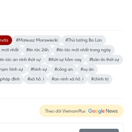
Duda
#Mateusz Morawiecki
#Thủ tướng Ba Lan
c mới nhất
#tin tức 24h
#tin tức mới nhất trong ngày
tin tức an ninh thời sự
#thời sự hôm nay
#bản tin thời sự
hạm hình sự
#hình sự
#công an
#vụ án
pháp đình
#xã hội
#an ninh xã hội
#chính trị
Theo dõi VietnamPlus