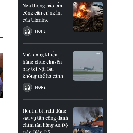
Nga thông báo tấn
công căn cứ ngầm
của Ukraine
NGHE
Mưa dông khiến
hàng chục chuyến
bay tới Nội Bài
không thể hạ cánh
NGHE
Houthi bị nghi đứng
sau vụ tấn công đánh
chìm tàu hàng Ấn Độ
trên Biển Đỏ