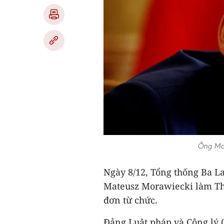
Ông Mat
Ngày 8/12, Tổng thống Ba L
Mateusz Morawiecki làm Th
đơn từ chức.
Đảng Luật pháp và Công lý 