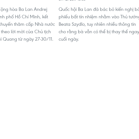
Cộng hòa Ba Lan Andrej
Quốc hội Ba Lan đã bác bỏ kiến nghị b
nh phố Hồ Chí Minh, kết
phiếu bất tín nhiệm nhằm vào Thủ tướn
 chuyến thăm cấp Nhà nước
Beata Szydlo, tuy nhiên nhiều thông tin
 theo lời mời của Chủ tịch
cho rằng bà vẫn có thể bị thay thế nga
i Quang từ ngày 27-30/11.
cuối ngày.