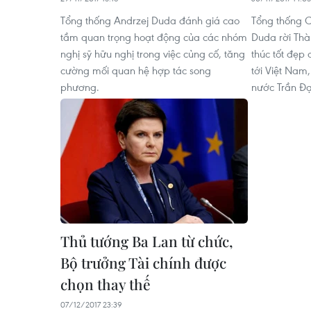
Tổng thống Andrzej Duda đánh giá cao
Tổng thống 
tầm quan trọng hoạt động của các nhóm
Duda rời Thà
nghị sỹ hữu nghị trong việc củng cố, tăng
thúc tốt đẹp
cường mối quan hệ hợp tác song
tới Việt Nam,
phương.
nước Trần Đạ
Thủ tướng Ba Lan từ chức,
Bộ trưởng Tài chính được
chọn thay thế
07/12/2017 23:39