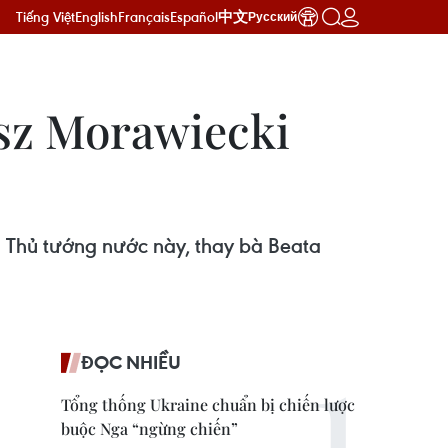
Tiếng Việt
English
Français
Español
中文
Русский
sz Morawiecki
 Thủ tướng nước này, thay bà Beata
ĐỌC NHIỀU
Tổng thống Ukraine chuẩn bị chiến lược
buộc Nga “ngừng chiến”