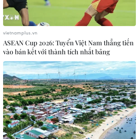
vietnamplus.vn
ASEAN Cup 2026: Tuyển Việt Nam thẳng tiến
vào bán kết với thành tích nhất bảng
Người trúng giải Jackpot 49 tỷ đồng là một
phụ nữ ở Vĩnh Long
30/11/2016 12:30
Người chơi trúng giải Jackpot trong kỳ quay tối 27/11 đã
tới nhận giải và được trao số tiền hơn 49 tỷ đồng sau
thuế là một phụ nữ đến từ Vĩnh Long.