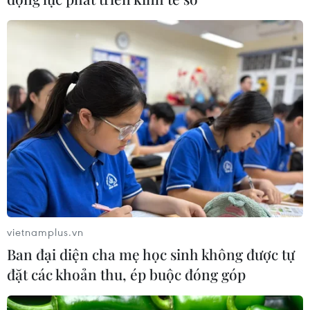
Tây Ninh thúc đẩy bình dân học vụ
số, tạo động lực phát triển kinh tế số
07/08/2026 07:17
Hàn Quốc đầu tư xây “Thung lũng
K-Vietnam” gắn với hậu duệ dòng họ
Lý
07/08/2026 06:30
vietnamplus.vn
Liên kết "ba nhà": Động lực thúc đẩy
Ban đại diện cha mẹ học sinh không được tự
đổi mới sáng tạo và nâng cao chất
đặt các khoản thu, ép buộc đóng góp
lượng FDI
07/08/2026 05:48