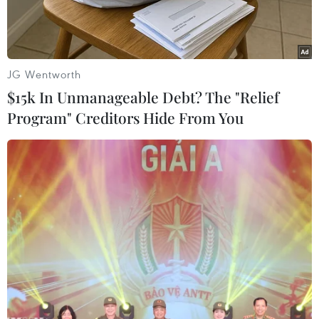
JG Wentworth
$15k In Unmanageable Debt? The "Relief
Program" Creditors Hide From You
Ảnh minh họa. (Nguồn: SafeBee)
Tổng thống Philippines Rodrigo Duterte ngày
22/12 đã chỉ thị đóng cửa toàn bộ các công ty cờ
bạc trực tuyến đang hoạt động tại nước này.