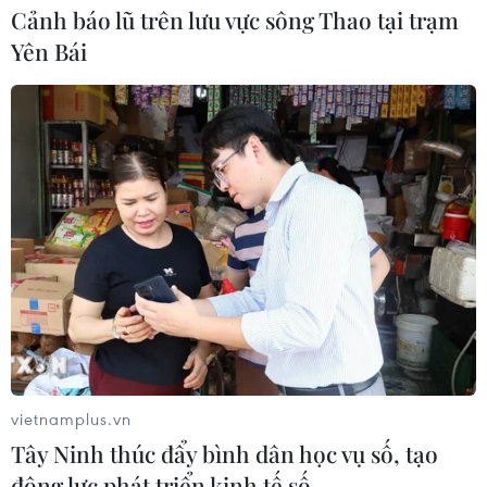
07/08/2026 08:14
Cảnh báo lũ trên lưu vực sông Thao tại trạm
Yên Bái
Giá vàng hướng tới tuần tăng mạnh
nhất kể từ tháng 1/2026
07/08/2026 08:14
Hạn hán nghiêm trọng đe dọa "huyết
mạch" kinh tế châu Âu
07/08/2026 07:58
Để trái sầu riêng đáp ứng yêu cầu
vietnamplus.vn
xuất khẩu bền vững
Tây Ninh thúc đẩy bình dân học vụ số, tạo
07/08/2026 07:34
động lực phát triển kinh tế số