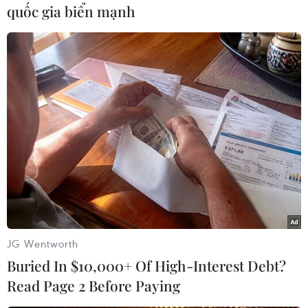
quốc gia biển mạnh
Đáng chú ý, Bộ Giáo dục được phân bổ mức
ngân sách cao nhất 544,1 tỷ peso.
Bộ Quốc phòng được phân bổ ngân sách 137,2 tỷ
peso, trong đó chú trọng chi tiêu cho Chương
trình hiện đại hóa Các lực lượng vũ trang
Philippines.
Trong khi đó, Bộ Nội vụ và chính quyền địa
phương nhận 148 tỷ peso nhằm hỗ trợ các nỗ
lực chống tội phạm ma túy, xây dựng các trại
giam mới và tăng trợ cấp cho tù nhân./.
JG Wentworth
(TTXVN/Vietnam+)
Buried In $10,000+ Of High-Interest Debt?
Read Page 2 Before Paying