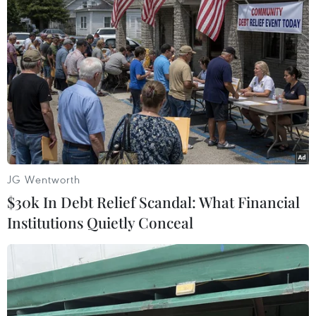
Theo dõi VietnamPlus
TIN LIÊN QUAN
JG Wentworth
$30k In Debt Relief Scandal: What Financial
Institutions Quietly Conceal