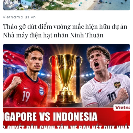
vietnamplus.vn
Tháo gỡ dứt điểm vướng mắc hiện hữu dự án
Nhà máy điện hạt nhân Ninh Thuận
Từ 5/12, người Hà Nội có thể mua vé giải
Jackpot tại 150 điểm bán
05/12/2016 03:37
Công ty Xổ số điện toán Việt Nam vừa chính thức vận
hành hệ thống kinh doanh xổ số tự chọn tại Hà Nội
sáng 5/12 nhân kỷ niệm 5 năm thành lập.