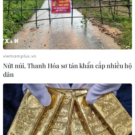
vietnamplus.vn
Nứt núi, Thanh Hóa sơ tán khẩn cấp nhiều hộ
dân
TIN CÙNG CHUYÊN MỤC
Việt Nam khẳng định vị thế tại triển
lãm thương mại quốc tế của Ấn Độ
07/08/2026 23:08