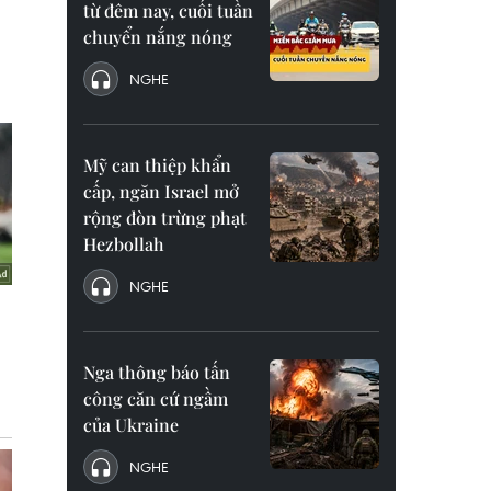
từ đêm nay, cuối tuần
chuyển nắng nóng
NGHE
Mỹ can thiệp khẩn
cấp, ngăn Israel mở
rộng đòn trừng phạt
Hezbollah
NGHE
Nga thông báo tấn
công căn cứ ngầm
của Ukraine
NGHE