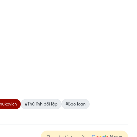
anukovich
#Thủ lĩnh đối lập
#Bạo loạn
Theo dõi VietnamPlus