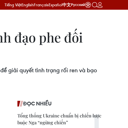
Tiếng Việt
English
Français
Español
中文
Русский
nh đạo phe đối
để giải quyết tình trạng rối ren và bạo
ĐỌC NHIỀU
Tổng thống Ukraine chuẩn bị chiến lược
buộc Nga “ngừng chiến”