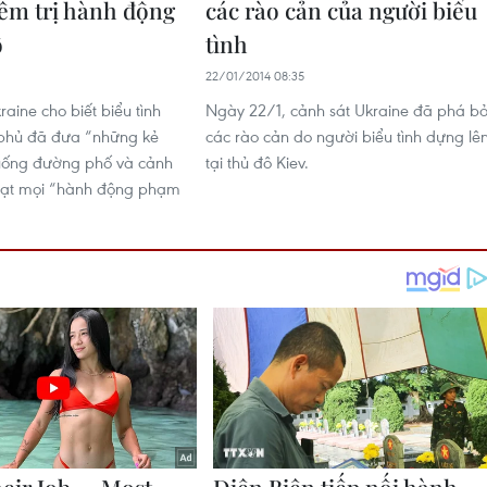
êm trị hành động
các rào cản của người biểu
ố
tình
22/01/2014 08:35
aine cho biết biểu tình
Ngày 22/1, cảnh sát Ukraine đã phá b
 phủ đã đưa “những kẻ
các rào cản do người biểu tình dựng lê
uống đường phố và cảnh
tại thủ đô Kiev.
hạt mọi “hành động phạm