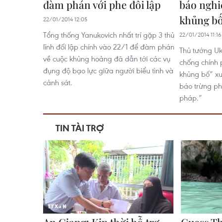
đàm phán với phe đối lập
báo nghi
khủng b
22/01/2014 12:05
Tổng thống Yanukovich nhất trí gặp 3 thủ
22/01/2014 11:16
lĩnh đối lập chính vào 22/1 để đàm phán
Thủ tướng Ukr
về cuộc khủng hoảng đã dẫn tới các vụ
chống chính
đụng độ bạo lực giữa người biểu tình và
khủng bố” x
cảnh sát.
báo trừng p
pháp.”