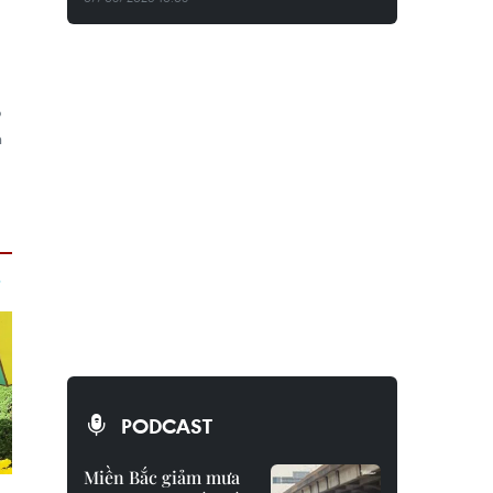
ỏ
n
PODCAST
Miền Bắc giảm mưa