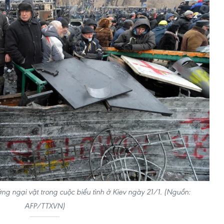
g ngại vật trong cuộc biểu tình ở Kiev ngày 21/1. (Nguồn:
AFP/TTXVN)