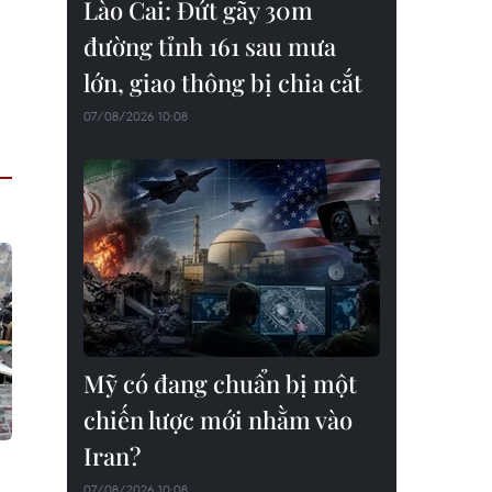
Lào Cai: Đứt gãy 30m
đường tỉnh 161 sau mưa
lớn, giao thông bị chia cắt
07/08/2026 10:08
Mỹ có đang chuẩn bị một
chiến lược mới nhằm vào
Iran?
07/08/2026 10:08