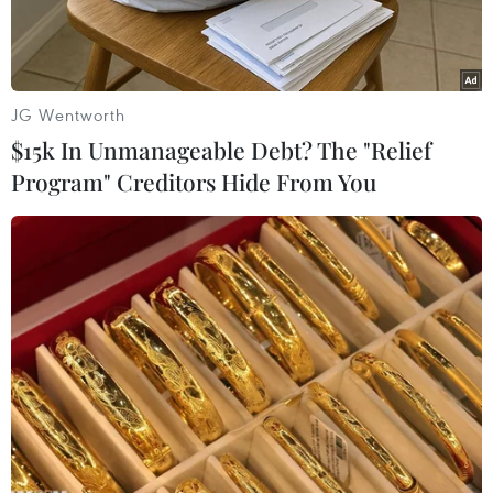
JG Wentworth
$15k In Unmanageable Debt? The "Relief
Program" Creditors Hide From You
Tổng thống đắc cử Mỹ Donald Trump. (Nguồn: AP)
Ngày 15/11, Tổng Thư ký Liên hợp quốc Ban Ki-
moon bày tỏ hy vọng Tổng thống đắc cử Mỹ
Donald Trump sẽ hậu thuẫn việc thực thi Hiệp
định Paris về chống biến đổi khí hậu và thay đổi
quan điểm liên quan đến thỏa thuận này mà vị