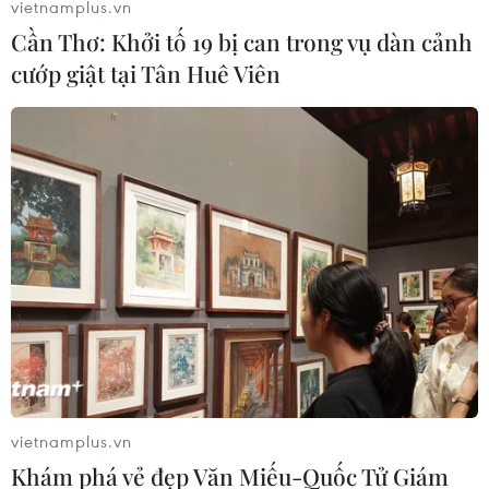
vietnamplus.vn
Cần Thơ: Khởi tố 19 bị can trong vụ dàn cảnh
cướp giật tại Tân Huê Viên
Thế giới cần tiếp tục giảm mạnh hơn nữa
lượng khí thải CO2
14/11/2016 06:10
Lượng khí thải carbon từ việc đốt nhiên liệu hóa thạch
đã gần như không tăng trong 3 năm liên tiếp, song vẫn
chưa đủ để ngăn tình trạng ấm lên toàn cầu.
vietnamplus.vn
Khám phá vẻ đẹp Văn Miếu-Quốc Tử Giám