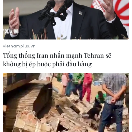
Hội nghị COP22 buộc phải tìm được sự đồng thuận về
cách thức thực hiện Hiệp định Paris sau thất bại của
Nghị định thư Kyoto năm 1997 và COP15 tại
Copenhagen (Đan Mạch) năm 2009.
vietnamplus.vn
Tổng thống Iran nhấn mạnh Tehran sẽ
không bị ép buộc phải đầu hàng