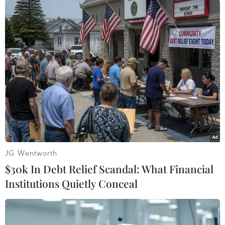
ứng nhà kính thứ hai thế giới và cũng là nhà tài
trợ lớn cho các quỹ chống biến đổi khí hậu - thì
nhiệm vụ trên sẽ trở nên khó khăn hơn nhiều.
Mỹ cùng 109 quốc gia đã chính thức phê chuẩn
Hiệp định Paris về chống biến đổi khí hậu./.
(TTXVN/Vietnam+)
JG Wentworth
$30k In Debt Relief Scandal: What Financial
Institutions Quietly Conceal