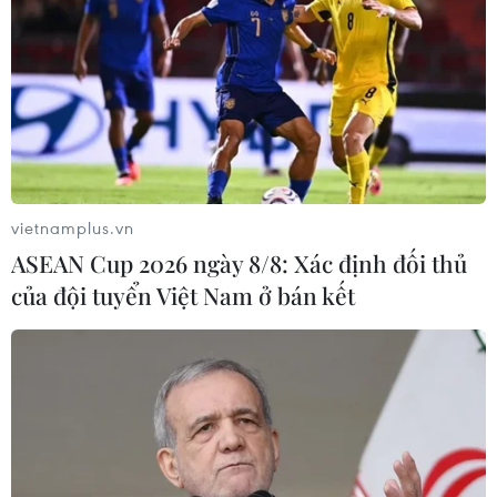
TIN LIÊN QUAN
vietnamplus.vn
ASEAN Cup 2026 ngày 8/8: Xác định đối thủ
của đội tuyển Việt Nam ở bán kết
Hội nghị COP22 đối mặt với nhiệm vụ vô
cùng khó khăn
07/11/2016 08:06