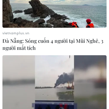
vietnamplus.vn
Đà Nẵng: Sóng cuốn 4 người tại Mũi Nghê, 3
người mất tích