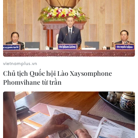
Ví dụ, các hệ thống bảo vệ xã hội ở Kenya và
Uganda đã cung cấp các nguồn hỗ trợ đối với
những nông dân dễ bị tổn thương trước khi hạn
hán xảy ra vào năm 2015, giúp cứu sống được
nhiều người và cắt giảm chi phí hỗ trợ khẩn cấp
so với các trận hạn hán tương tự thập kỷ trước./.
(TTXVN/Vietnam+)
vietnamplus.vn
Chủ tịch Quốc hội Lào Xaysomphone
Phomvihane từ trần