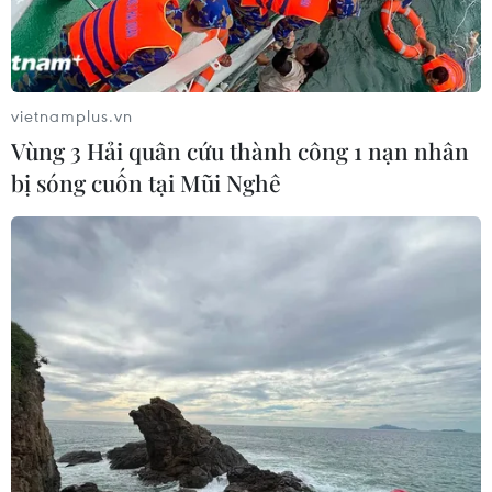
TIN LIÊN QUAN
vietnamplus.vn
Vùng 3 Hải quân cứu thành công 1 nạn nhân
bị sóng cuốn tại Mũi Nghê
Haiti đối mặt nguy cơ bùng phát dịch
bệnh sau cơn bão Matthew