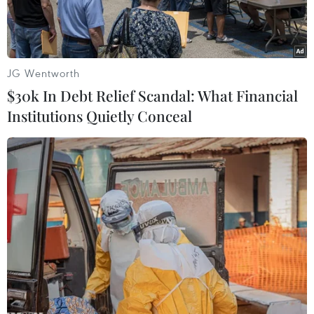
JG Wentworth
$30k In Debt Relief Scandal: What Financial
Institutions Quietly Conceal
Động vật chết khô do hạn hán bên bờ sông Umfolozi ở quận
Nongoma, phía tây bắc Durban (Nam Phi) ngày 9/11/2015.
(Nguồn: AFP/TTXVN)
Mỗi năm, thiên tai đã đẩy ít nhất 26 triệu người
rơi vào cảnh đói nghèo, khiến tiêu dùng giảm
khoảng 520 tỷ USD.