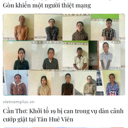
Gòn khiến một người thiệt mạng
1,35 triệu người bị thiệt
mạng vì thiên tai trong 20 năm qua
19/10/2016 23:10
Cơ quan Giảm thiểu thiên tai của LHQ cho biết hơn
7.000 thiên tai suốt 2 thập kỷ qua đã cướp đi sinh mạng
của khoảng 1,35 triệu người, 90% các nạn nhân này ở
các nước nghèo hoặc đang phát triển.
vietnamplus.vn
Cần Thơ: Khởi tố 19 bị can trong vụ dàn cảnh
cướp giật tại Tân Huê Viên