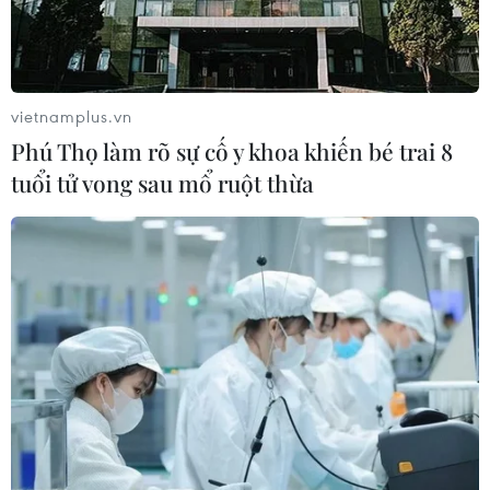
vietnamplus.vn
Phú Thọ làm rõ sự cố y khoa khiến bé trai 8
tuổi tử vong sau mổ ruột thừa