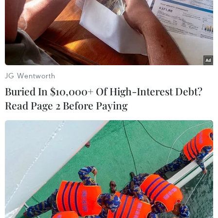
#Ngân hàng Thế giới
#Thời tiết cực đoan
#Thảm họa thiên tai
#Nghèo đói
#Lũ lụt
#Hạn hán
JG Wentworth
#An ninh lương thực
#Chi tiêu tiêu dùng
Buried In $10,000+ Of High-Interest Debt?
#Chống biến đổi khí hậu
#Nợ nần sau bão
Read Page 2 Before Paying
#Nông dân nghèo
Theo dõi VietnamPlus