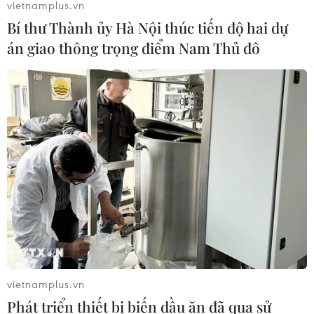
vietnamplus.vn
Bí thư Thành ủy Hà Nội thúc tiến độ hai dự
án giao thông trọng điểm Nam Thủ đô
TIN CÙNG CHUYÊN MỤC
Áp thấp nhiệt đới đã suy yếu thành
một vùng áp thấp
08/08/2026 14:19
vietnamplus.vn
Trung Quốc nâng mức ứng phó khẩn
Phát triển thiết bị biến dầu ăn đã qua sử