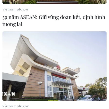
nghẽn" úng ngập, môi trường đô thị
vietnamplus.vn
07/08/2026 06:51
59 năm ASEAN: Giữ vững đoàn kết, định hình
tương lai
Kiểm soát rác thải từ nguồn - Giải
pháp bảo vệ kênh rạch TP Hồ Chí
Minh trong mùa mưa
07/08/2026 04:47
Miền Bắc giảm mưa từ đêm
nay, cuối tuần chuyển nắng nóng
07/08/2026 04:41
Xuất hiện áp thấp nhiệt đới trên khu
vietnamplus.vn
vực vịnh Bắc Bộ