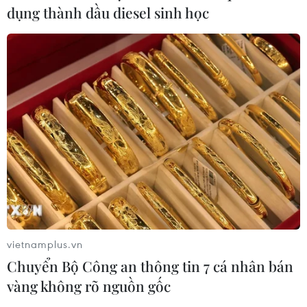
cấp với bão Dolphin
dụng thành dầu diesel sinh học
08/08/2026 07:10
Điện Biên từng bước hình thành thị
trường tín chỉ carbon rừng
08/08/2026 06:50
Nghệ An: Lũ cuốn cầu tạm trên sông
Nậm Nơn khiến 3 bản ở xã Mỹ Lý bị
chia cắt
08/08/2026 06:36
vietnamplus.vn
Chuyển Bộ Công an thông tin 7 cá nhân bán
An Giang: Các bãi rác quá tải trong
vàng không rõ nguồn gốc
khi dự án xử lý tập trung chậm tiến