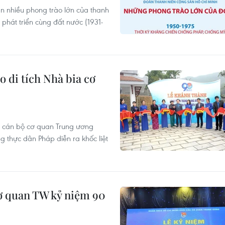
n nhiều phong trào lớn của thanh
phát triển cùng đất nước (1931-
o di tích Nhà bia cơ
ơi cán bộ cơ quan Trung ương
g thực dân Pháp diễn ra khốc liệt
ơ quan TW kỷ niệm 90