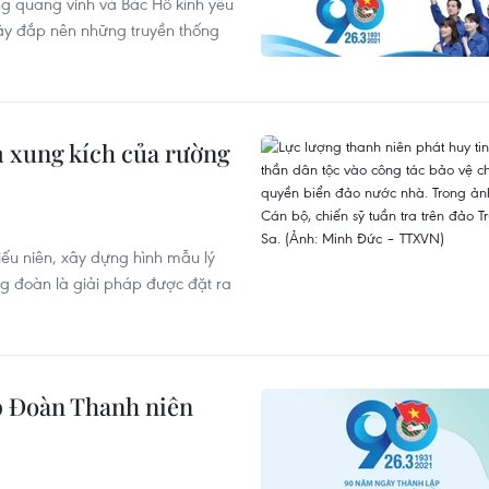
g quang vinh và Bác Hồ kính yêu
ây đắp nên những truyền thống
 xung kích của rường
ếu niên, xây dựng hình mẫu lý
g đoàn là giải pháp được đặt ra
p Đoàn Thanh niên