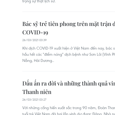
trọng sự thật lịch sử.
Bác sỹ trẻ tiên phong trên mặt trận
COVID-19
26/03/2021 03:39
Khi dịch COVID-19 xuất hiện ở Việt Nam đến nay, bác sỹ
hầu hết các "điểm nóng" dịch bệnh như Sơn Lôi (Vĩnh Ph
Nẵng, Hải Dương..
Dấu ấn ra đời và những thành quả v
Thanh niên
26/03/2021 03:27
Với những cống hiến xuất sắc trong 90 năm, Đoàn Tha
tuổi trẻ Việt Nam đã hai lần vinh dự được Đảng, Nhà 