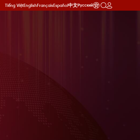
Tiếng Việt
English
Français
Español
中文
Русский