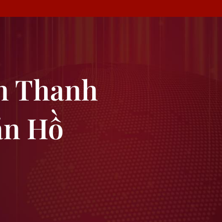
̀n Thanh
̉n Hồ