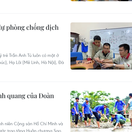
 dự phòng chống dịch
 trẻ Trần Anh Tú luôn có mặt ở
úc), Hạ Lôi (Mê Linh, Hà Nội), Đà
inh quang của Đoàn
nh niên Cộng sản Hồ Chí Minh và
nước trao tặng Huân chương Sao