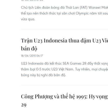
Chủ tịch Liên đoàn bóng đá Thái Lan (FAT) Worawi Mak
thể tạo nên thách thức tại sân chơi Olympic năm tới 
vừa qua.
Trận U23 Indonesia thua đậm U23 Vi
bán độ
18/06/2015 06:17
U23 Indonesia đã kết thúc SEA Games 28 đầy thất vọng 
thảm bại 0-5 trước U23 Việt Nam. Tuy nhiên, mọi chuy
bóng này bị nghi đã bán độ.
Công Phượng và thế hệ 1995: Hy vọn
29