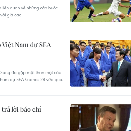
n liên quan về những cáo buộc
với giá cao.
o Việt Nam dự SEA
n Sang đã gặp mặt thân mật các
am tham dự SEA Games 28 vừa qua.
trả lời báo chí