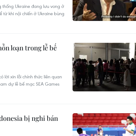
g thống Ukraine đang lưu vong ở
 từ khi nội chiến ở Ukraine bùng
hỗn loạn trong lễ bế
i xin lỗi chính thức liên quan
n tham dự lễ bế mạc SEA Games
donesia bị nghi bán