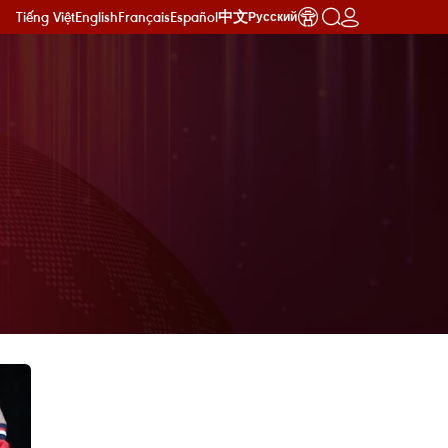
Tiếng Việt
English
Français
Español
中文
Русский