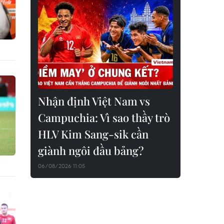
Nhận định Việt Nam vs
Campuchia: Vì sao thầy trò
HLV Kim Sang-sik cần
giành ngôi đầu bảng?
06/08/2026 11:05