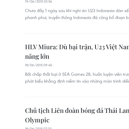
19/06/2015 03:56
Chưa đầy 1 ngày sau khi nghi án U23 Indonesia dàn x
phanh phui, truyền thông Indonesia đã công bố đoạn b
HLV Miura: Dù bại trận, U23 Việt Na
năng lớn
18/06/2015 09:40
Bất chấp thất bại ở SEA Games 28, huấn luyện viên trư
phát biểu khẳng định niềm tin vào những màn trình diễ
Chủ tịch Liên đoàn bóng đá Thái Lan
Olympic
18/06/2015 07:20