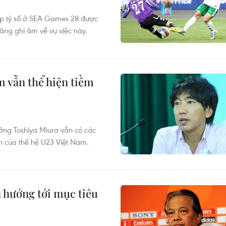
ếp tỷ số ở SEA Games 28 được
ăng ghi âm về vụ việc này.
m vẫn thể hiện tiềm
ởng Toshiya Miura vẫn có các
n của thế hệ U23 Việt Nam.
 hướng tới mục tiêu