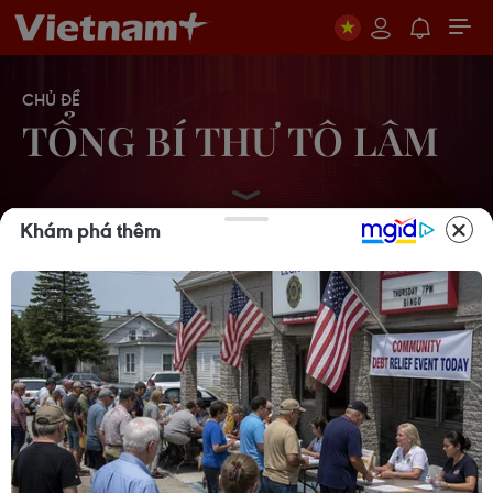
CHỦ ĐỀ
TỔNG BÍ THƯ TÔ LÂM
Khám phá thêm
Phải đổi mới công tác quy
hoạch và tổ chức phát triển hạ tầng
06/08/2026 09:53
Tổng Bí thư, Chủ tịch nước: Phải đổi
mới công tác quy hoạch và tổ chức
phát triển hạ tầng