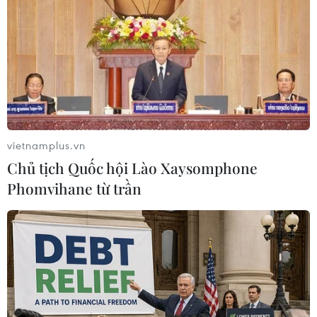
Toàn văn phát biểu chỉ đạo của Tổng
Bí thư, Chủ tịch nước Tô Lâm tại Hội
nghị quán triệt Nghị quyết trung
ương 3, khóa XIV
29/07/2026 04:05
vietnamplus.vn
Tổng Bí thư, Chủ tịch
Chủ tịch Quốc hội Lào Xaysomphone
nước: "Một Việt Nam hùng cường
Phomvihane từ trần
phải đồng thời là một Việt Nam nhân
ái"
28/07/2026 15:42
Ban hành Quy định về những điều
đảng viên không được làm