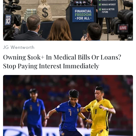
28/07/2026 15:16
Tổng Bí thư, Chủ tịch nước
tiếp Chánh án Toà án nhân dân tối
cao Lào
JG Wentworth
28/07/2026 09:55
Owning $10k+ In Medical Bills Or Loans?
Stop Paying Interest Immediately
Ngành thanh tra phải là hình
mẫu về kỷ luật, liêm chính, trách
nhiệm công vụ
27/07/2026 14:26
Tổng Bí thư, Chủ tịch nước
Tô Lâm làm việc với Ban Thường vụ
Đảng ủy Thanh tra Chính phủ