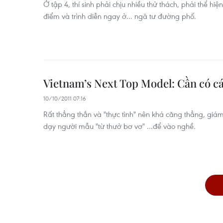
Ở tập 4, thí sinh phải chịu nhiều thử thách, phải thể hiệ
điểm và trình diễn ngay ở... ngã tư đường phố.
Vietnam’s Next Top Model: Cần có c
10/10/2011 07:16
Rất thẳng thắn và "thực tình" nên khá căng thẳng, gi
dạy người mẫu "từ thưở bơ vơ" ...để vào nghề.