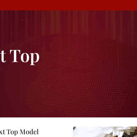
t Top
ext Top Model