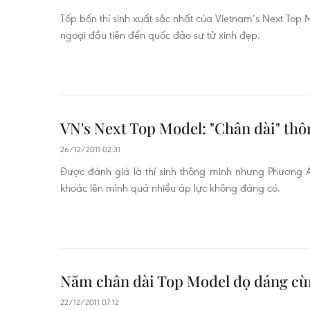
Tốp bốn thí sinh xuất sắc nhất của Vietnam’s Next Top 
ngoại đầu tiên đến quốc đảo sư tử xinh đẹp.
VN's Next Top Model: "Chân dài" thô
26/12/2011 02:31
Được đánh giá là thí sinh thông minh nhưng Phương A
khoác lên mình quá nhiều áp lực không đáng có.
Năm chân dài Top Model đọ dáng cùn
22/12/2011 07:12