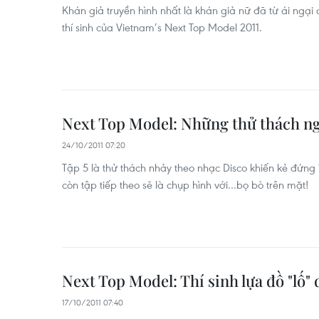
Khán giả truyền hình nhất là khán giả nữ đã từ ái ngại 
thí sinh của Vietnam’s Next Top Model 2011.
Next Top Model: Những thử thách ng
24/10/2011 07:20
Tập 5 là thử thách nhảy theo nhạc Disco khiến kẻ đứng
còn tập tiếp theo sẽ là chụp hình với…bọ bò trên mặt!
Next Top Model: Thí sinh lựa đồ "lố"
17/10/2011 07:40