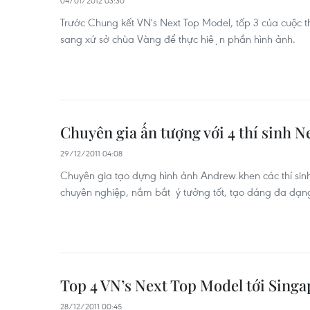
04/01/2012 03:30
Trước Chung kết VN's Next Top Model, tốp 3 của cuộc th
sang xứ sở chùa Vàng để thực hiện phần hình ảnh.
Chuyên gia ấn tượng với 4 thí sinh 
29/12/2011 04:08
Chuyên gia tạo dựng hình ảnh Andrew khen các thí s
chuyên nghiệp, nắm bắt ý tưởng tốt, tạo dáng đa dạng
Top 4 VN’s Next Top Model tới Singa
28/12/2011 00:45