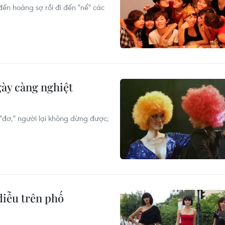
đến hoảng sợ rồi đi đến "nể" các
ày càng nghiệt
 "đơ," người lại không dừng được;
 diễu trên phố