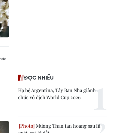
ĐỌC NHIỀU
Hạ bệ Argentina, Tây Ban Nha giành
chức vô địch World Cup 2026
Mường Than tan hoang sau lũ
quét, sạt lở đất