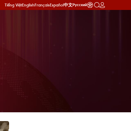
Tiếng Việt
English
Français
Español
中文
Русский