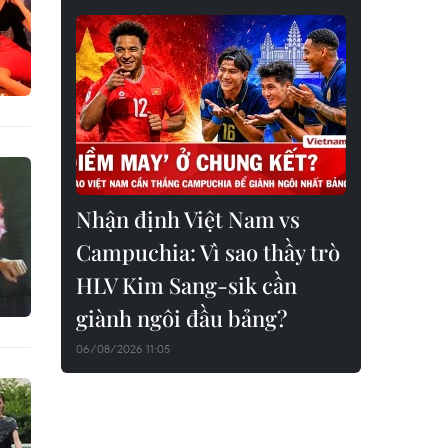
Nhận định Việt Nam vs
Campuchia: Vì sao thầy trò
HLV Kim Sang-sik cần
giành ngôi đầu bảng?
06/08/2026 11:05