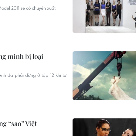
Model 2011 sẽ có chuyến xuất
ng minh bị loại
nh đã phải dừng ở tập 12 khi tự
g “sao” Việt