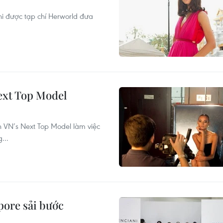
i được tạp chí Herworld đưa
Next Top Model
inh VN’s Next Top Model làm việc
...
pore sải bước