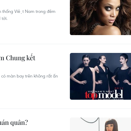
ền thống Việt Nam trong đêm
tới.
m Chung kết
̃ có màn bay trên không rất ấn
uán quân?