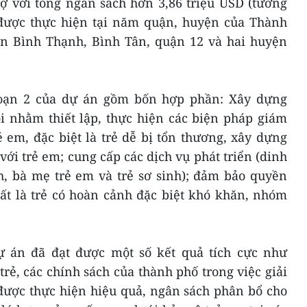
ợ với tổng ngân sách hơn 3,86 triệu USD (tương
 được thực hiện tại năm quận, huyện của Thành
n Bình Thạnh, Bình Tân, quận 12 và hai huyện
đoạn 2 của dự án gồm bốn hợp phần: Xây dựng
i nhằm thiết lập, thực hiện các biện pháp giám
ẻ em, đặc biệt là trẻ dễ bị tổn thương, xây dựng
với trẻ em; cung cấp các dịch vụ phát triển (dinh
h, bà mẹ trẻ em và trẻ sơ sinh); đảm bảo quyền
ất là trẻ có hoàn cảnh đặc biệt khó khăn, nhóm
dự án đã đạt được một số kết quả tích cực như
trẻ, các chính sách của thành phố trong việc giải
được thực hiện hiệu quả, ngân sách phân bổ cho