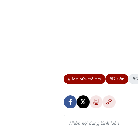
#Bạn hữu trẻ em
#Dự án
#Q