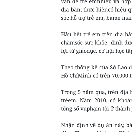
vấn đề trẻ emnhiều và hợp 
địa bàn; thực hiệncó hiệu q
sóc hỗ trợ trẻ em, bàmẹ ma
Hầu hết trẻ em trên địa bà
chămsóc sức khỏe, dinh dư
lợi từ giáodục, cơ hội học t
Theo thống kê của Sở Lao đ
Hồ ChíMinh có trên 70.000 
Trong 5 năm qua, trên địa 
trẻem. Năm 2010, có khoả
tổng số vụphạm tội ở thành 
Nhận định về dự án này, b