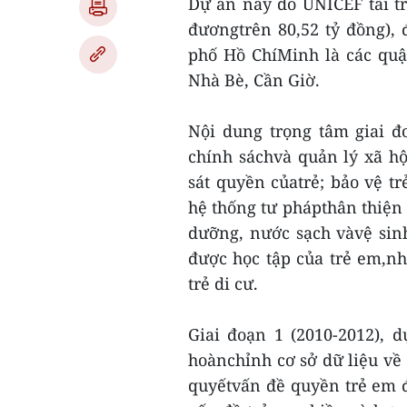
Dự án này do UNICEF tài tr
đươngtrên 80,52 tỷ đồng),
phố Hồ ChíMinh là các quậ
Nhà Bè, Cần Giờ.
Nội dung trọng tâm giai 
chính sáchvà quản lý xã hộ
sát quyền củatrẻ; bảo vệ tr
hệ thống tư phápthân thiện 
dưỡng, nước sạch vàvệ sin
được học tập của trẻ em,nh
trẻ di cư.
Giai đoạn 1 (2010-2012), 
hoànchỉnh cơ sở dữ liệu về 
quyếtvấn đề quyền trẻ em 