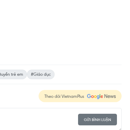
uyền trẻ em
#Giáo dục
Theo dõi VietnamPlus
GỬI BÌNH LUẬN