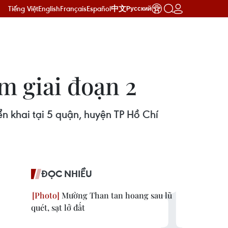
Tiếng Việt
English
Français
Español
中文
Русский
m giai đoạn 2
n khai tại 5 quận, huyện TP Hồ Chí
ĐỌC NHIỀU
Mường Than tan hoang sau lũ
quét, sạt lở đất