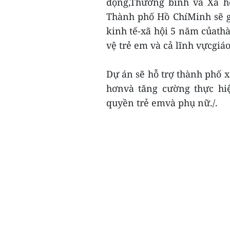
động,Thương binh và Xã h
Thành phố Hồ ChíMinh sẽ g
kinh tế-xã hội 5 năm củathà
vệ trẻ em và cả lĩnh vựcgiáo 
Dự án sẽ hỗ trợ thành phố x
hơnvà tăng cường thực hiệ
quyền trẻ emvà phụ nữ./.