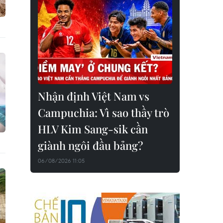
Nhận định Việt Nam vs
Campuchia: Vì sao thầy trò
HLV Kim Sang-sik cần
giành ngôi đầu bảng?
06/08/2026 11:05