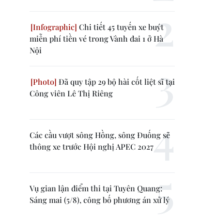
Chi tiết 45 tuyến xe buýt
miễn phí tiền vé trong Vành đai 1 ở Hà
Nội
Đã quy tập 29 bộ hài cốt liệt sĩ tại
Công viên Lê Thị Riêng
Các cầu vượt sông Hồng, sông Đuống sẽ
thông xe trước Hội nghị APEC 2027
Vụ gian lận điểm thi tại Tuyên Quang:
Sáng mai (5/8), công bố phương án xử lý