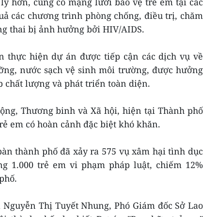
lý hơn, củng cố mạng lưới bảo vệ trẻ em tại các
uả các chương trình phòng chống, điều trị, chăm
ng thai bị ảnh hưởng bởi HIV/AIDS.
n thực hiện dự án được tiếp cận các dịch vụ về
ỡng, nước sạch vệ sinh môi trường, được hưởng
ập chất lượng và phát triển toàn diện.
ộng, Thương binh và Xã hội, hiện tại Thành phố
trẻ em có hoàn cảnh đặc biệt khó khăn.
bàn thành phố đã xảy ra 575 vụ xâm hại tình dục
ng 1.000 trẻ em vi phạm pháp luật, chiếm 12%
phố.
à Nguyễn Thị Tuyết Nhung, Phó Giám đốc Sở Lao