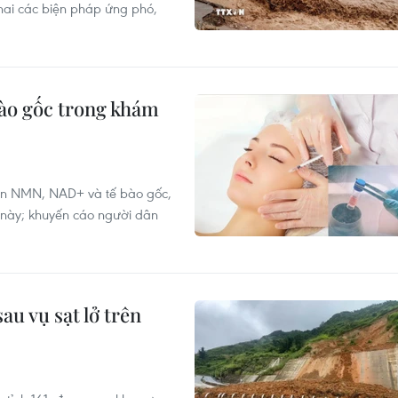
hai các biện pháp ứng phó,
bào gốc trong khám
yền NMN, NAD+ và tế bào gốc,
 này; khuyến cáo người dân
u vụ sạt lở trên