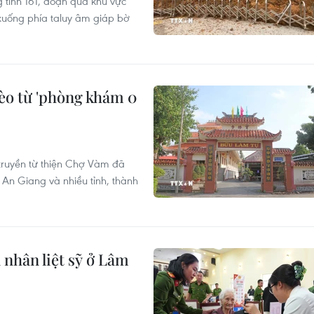
 tỉnh 161, đoạn qua khu vực
 xuống phía taluy âm giáp bờ
èo từ 'phòng khám 0
truyền từ thiện Chợ Vàm đã
An Giang và nhiều tỉnh, thành
 nhân liệt sỹ ở Lâm