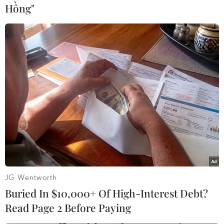
tới Quân đội Nhân dân Việt Nam và Quân đội
Hồng"
Hoàng gia Campuchia tiếp tục triển khai đầy đủ,
hiệu quả các nội dung hợp tác theo thỏa thuận
cấp cao hai nước; góp phần vào việc tăng cường
mối quan hệ “láng giềng tốt đẹp, hữu nghị
truyền thống, hợp tác toàn diện, bền vững lâu
dài” giữa Việt Nam và Campuchia./.
(TTXVN/Vietnam+)
JG Wentworth
Buried In $10,000+ Of High-Interest Debt?
Read Page 2 Before Paying