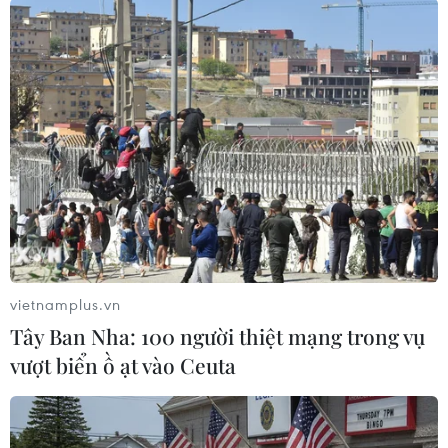
#Du lịch Campuchia
#Quân đội Hoàng gia Campuchia
#Huân chương Hữu nghị
#Láng giềng tốt đẹp
#Tin tức
#Tin tức mới nhất
#Tin tức 24h
#Tin tức mới nhất trong ngày
#Tin tức thời sự
#Tin tức
#Tin hot
#Tin tức an ninh
#An ninh
vietnamplus.vn
#An ninh Nghệ An
#Thời sự
#Thời sự hôm nay
Tây Ban Nha: 100 người thiệt mạng trong vụ
#Bản tin thời sự
#Tội phạm
#Truy nã
vượt biển ồ ạt vào Ceuta
#Tội phạm hình sự
#Hình sự
#Công an
#Vụ án
#Phạm pháp
#Pháp luật
#Pháp đình
#Xã hội
#An ninh xã hội
#Chính trị
#VietnamPlus