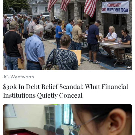
#Campuchia
Campuchia
Theo dõi VietnamPlus
JG Wentworth
$30k In Debt Relief Scandal: What Financial
TIN LIÊN QUAN
Institutions Quietly Conceal