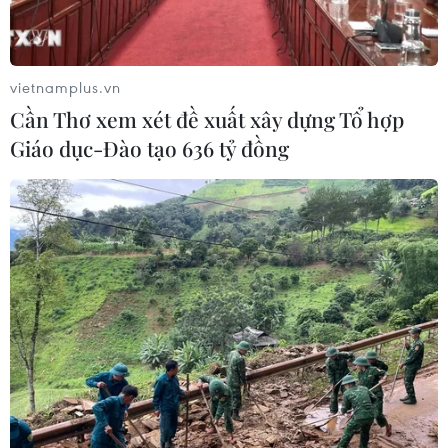
Khởi tố Chủ tịch Hội đồng quản trị,
Giám đốc Công ty cổ phần Mekolor
06/08/2026 09:06
vietnamplus.vn
Cần Thơ xem xét đề xuất xây dựng Tổ hợp
Giáo dục-Đào tạo 636 tỷ đồng
Đồng Nai yêu cầu đẩy nhanh tiến độ
dự án kết nối vùng, sân bay Long
Thành
06/08/2026 09:05
Toàn cảnh vụ sai phạm điểm
thi trường THPT chuyên Tuyên
Quang
06/08/2026 09:04