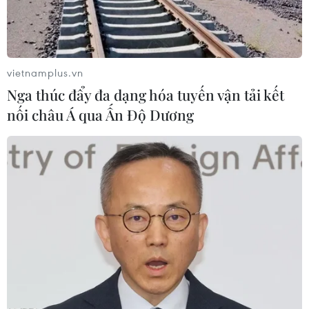
nghị, đoàn kết giữa nhân dân hai nước.
vietnamplus.vn
Nga thúc đẩy đa dạng hóa tuyến vận tải kết
nối châu Á qua Ấn Độ Dương
Trao quà của Quốc hội Việt Nam tặng
Thượng viện Campuchia
06/02/2018 07:31