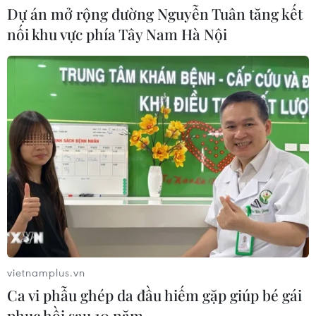
Xem thêm
Dự án mở rộng đường Nguyễn Tuân tăng kết
nối khu vực phía Tây Nam Hà Nội
CƠ QUAN CHỦ QUẢN: THÔNG TẤN XÃ VIỆT NAM
Tổng Biên tập: TRẦN TIẾN DUẨN
Phó Tổng Biên tập: NGUYỄN THỊ TÁM, KHÚC THANH
THỦY
Sở hữu trí tuệ
Quy định sử dụng
RSS
Hỗ trợ
Ngôn ngữ
TTXVN
vietnamplus.vn
Ca vi phẫu ghép da đầu hiếm gặp giúp bé gái
Dịch vụ tin
Quảng cáo
phục hồi sau 10 năm