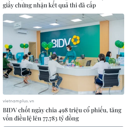
giấy chứng nhận kết quả thi đã cấp
Cộng đồng người Việt ở Campuchia đón
chào Xuân Mậu Tuất
07/02/2018 02:29
Hòa chung không khí của cả nước và cộng đồng người
Việt khắp nơi trên thế giới, tối 6/2, Đại sứ quán Việt
Nam tại Campuchia đã long trọng tổ chức lễ tất niên,
đón chào Xuân Mậu Tuất 2018.
vietnamplus.vn
BIDV chốt ngày chia 498 triệu cổ phiếu, tăng
vốn điều lệ lên 77.783 tỷ đồng