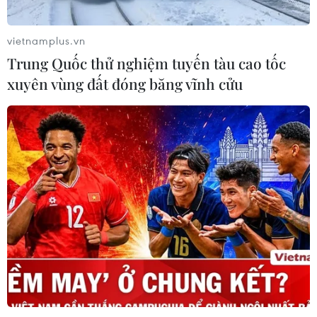
vietnamplus.vn
Trung Quốc thử nghiệm tuyến tàu cao tốc
xuyên vùng đất đóng băng vĩnh cửu
TIN CÙNG CHUYÊN MỤC
An Giang: Cháy lớn ở khu dân cư
khiến 5 căn nhà bị hư hại
06/08/2026 16:12
Tiếp tục đổi mới, nâng cao hiệu quả
công tác cai nghiện ma túy
06/08/2026 15:34