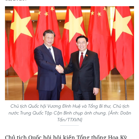
Chủ tịch Quốc hội Vương Đình Huệ và Tổng Bí thư, Chủ tịch
nước Trung Quốc Tập Cận Bình chụp ảnh chung. (Ảnh: Doãn
Tấn/TTXVN)
Chủ tịch Quốc hội hội kiến Tổng thống Hoa Kỳ