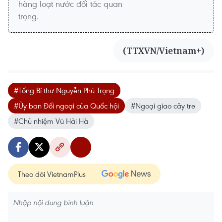
hàng loạt nước đối tác quan
trọng.
(TTXVN/Vietnam+)
#Tổng Bí thư Nguyễn Phú Trọng
#Ủy ban Đối ngoại của Quốc hội
#Ngoại giao cây tre
#Chủ nhiệm Vũ Hải Hà
Theo dõi VietnamPlus