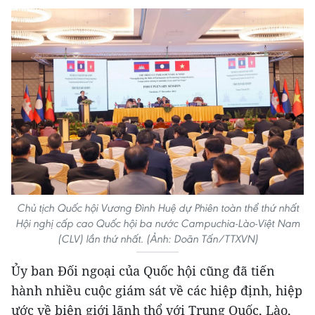
Chủ tịch Quốc hội Vương Đình Huệ dự Phiên toàn thể thứ nhất
Hội nghị cấp cao Quốc hội ba nước Campuchia-Lào-Việt Nam
(CLV) lần thứ nhất. (Ảnh: Doãn Tấn/TTXVN)
Ủy ban Đối ngoại của Quốc hội cũng đã tiến
hành nhiều cuộc giám sát về các hiệp định, hiệp
ước về biên giới lãnh thổ với Trung Quốc, Lào,