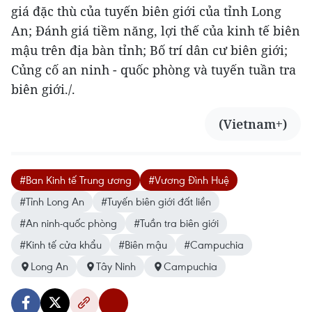
giá đặc thù của tuyến biên giới của tỉnh Long
An; Đánh giá tiềm năng, lợi thế của kinh tế biên
mậu trên địa bàn tỉnh; Bố trí dân cư biên giới;
Củng cố an ninh - quốc phòng và tuyến tuần tra
biên giới./.
(Vietnam+)
#Ban Kinh tế Trung ương
#Vương Đình Huệ
#Tỉnh Long An
#Tuyến biên giới đất liền
#An ninh-quốc phòng
#Tuần tra biên giới
#Kinh tế cửa khẩu
#Biên mậu
#Campuchia
Long An
Tây Ninh
Campuchia