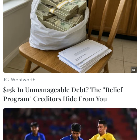
Theo dõi VietnamPlus
TIN LIÊN QUAN
JG Wentworth
$15k In Unmanageable Debt? The "Relief
Program" Creditors Hide From You