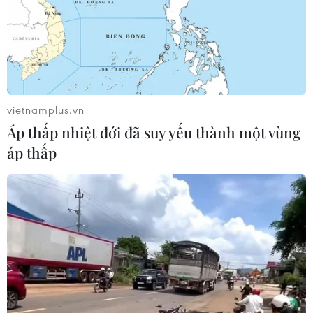
Thái Lan-Myanmar thúc đẩy hợp tác
kinh tế và công nghệ vũ trụ
06/08/2026 13:35
vietnamplus.vn
Áp thấp nhiệt đới đã suy yếu thành một vùng
Việt Nam-Thái Lan nhất trí thúc đẩy
áp thấp
triển khai thực chất Chiến lược "Ba
kết nối"
06/08/2026 13:24
Thủ tướng Lê Minh Hưng tiếp Đại sứ
Malaysia đến chào từ biệt kết thúc
nhiệm kỳ
06/08/2026 13:23