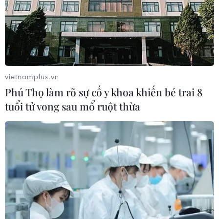
vietnamplus.vn
Phú Thọ làm rõ sự cố y khoa khiến bé trai 8
tuổi tử vong sau mổ ruột thừa
TIN CÙNG CHUYÊN MỤC