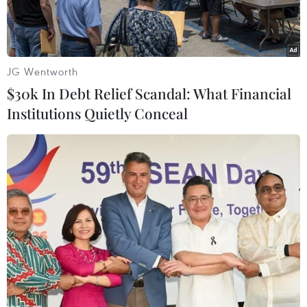
JG Wentworth
$30k In Debt Relief Scandal: What Financial
Institutions Quietly Conceal
Tướng Robert Brown (phải) duyệt đội danh dự Thái Lan.
(Nguồn: Reuters)
Ngày 5/6, Tư lệnh Lục quân Thái Bình Dương
của Mỹ, Tướng Robert Brown, đã có cuộc gặp
với Tư lệnh Lục quân Hoàng gia Thái Lan,
Tướng Chalermchai Sitthisart tại Bangkok.
Cuộc gặp này là cuộc tiếp xúc tướng lĩnh quân
đội cấp cao hiếm hoi giữa hai nước kể từ khi Mỹ