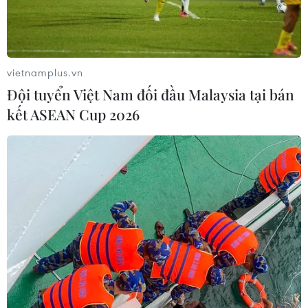
vietnamplus.vn
Đội tuyển Việt Nam đối đầu Malaysia tại bán
kết ASEAN Cup 2026
Khai mạc cuộc tập trận Hổ mang Vàng -
Cobra Gold 2017
14/02/2017 06:41
Sáng 14/2, tại Căn cứ hải quân Sattahip, tỉnh Chonburi,
cuộc tập trận Hổ Mang Vàng năm 2017 (Cobra Gold