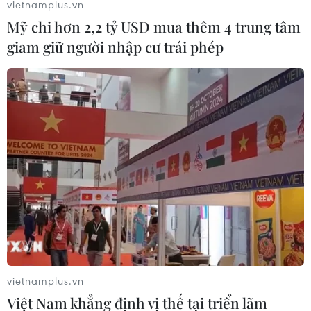
vietnamplus.vn
Mỹ chi hơn 2,2 tỷ USD mua thêm 4 trung tâm
giam giữ người nhập cư trái phép
vietnamplus.vn
Việt Nam khẳng định vị thế tại triển lãm