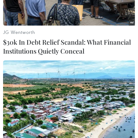
JG Wentworth
$30k In Debt Relief Scandal: What Financial
Institutions Quietly Conceal
UnicoSearch dự báo số phụ nữ nắm giữ các vị trí điều hành tại
100 công ty lớn nhất Hàn Quốc sẽ vượt mốc 500 người vào
năm 2025. (Nguồn: Gettyimages)
Công ty tư vấn nghiên cứu UnicoSearch tại Hàn
Quốc ngày 23/11 công bố số liệu cho thấy tỷ lệ