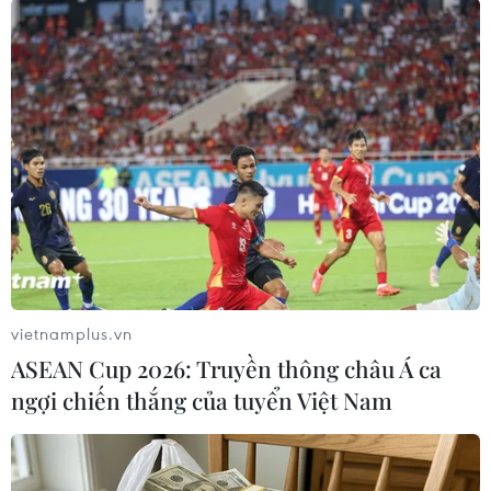
Corp., LG Electronics Inc., LG Uplus Corp., Mirae
Asset Securities Co., KT Corp., SK Telecom Corp.
và SK Holdings Co. cũng có từ 10 phụ nữ trở lên
ở các vị trí điều hành./.
(TTXVN/Vietnam+)
vietnamplus.vn
ASEAN Cup 2026: Truyền thông châu Á ca
ngợi chiến thắng của tuyển Việt Nam