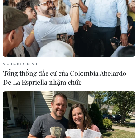
TIN LIÊN QUAN
vietnamplus.vn
Tổng thống đắc cử của Colombia Abelardo
De La Espriella nhậm chức
Lần đầu tiên nữ giới chiếm 40% lãnh đạo
các công ty hàng đầu tại Anh
28/02/2023 08:01