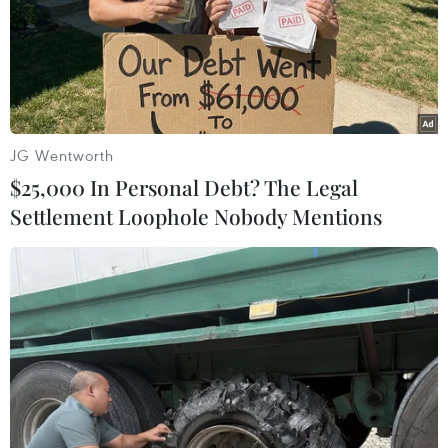
Tỷ lệ nữ giới là lãnh đạo trong 350 doanh nghiệp lớn
nhất ở Vương quốc Anh đã tăng gần 3% trong năm
2022 và tính đến ngày 11/1/2023 đạt 40,2%.
JG Wentworth
$25,000 In Personal Debt? The Legal
Settlement Loophole Nobody Mentions
Tạo điều kiện phát triển các doanh nghiệp