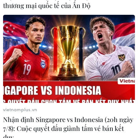
thương mại quốc tế của Ấn Độ
vietnamplus.vn
Nhận định Singapore vs Indonesia (20h ngày
7/8): Cuộc quyết đấu giành tấm vé bán kết
duy …