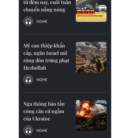
từ đêm nay, cuối tuần
chuyển nắng nóng
NGHE
Mỹ can thiệp khẩn
cấp, ngăn Israel mở
rộng đòn trừng phạt
Hezbollah
NGHE
Nga thông báo tấn
công căn cứ ngầm
của Ukraine
NGHE