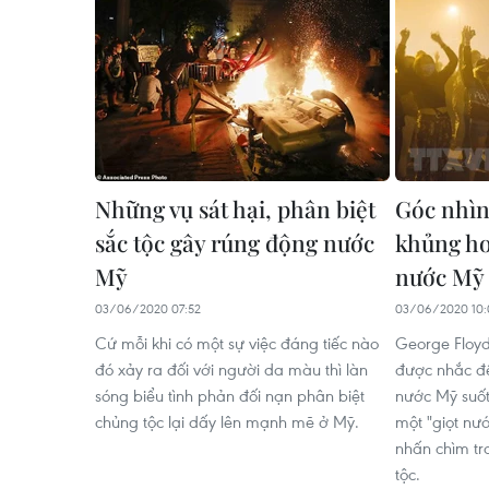
Những vụ sát hại, phân biệt
Góc nhìn 
sắc tộc gây rúng động nước
khủng ho
Mỹ
nước Mỹ
03/06/2020 07:52
03/06/2020 10:
Cứ mỗi khi có một sự việc đáng tiếc nào
George Floyd 
đó xảy ra đối với người da màu thì làn
được nhắc đế
sóng biểu tình phản đối nạn phân biệt
nước Mỹ suố
chủng tộc lại dấy lên mạnh mẽ ở Mỹ.
một "giọt nướ
nhấn chìm tr
tộc.