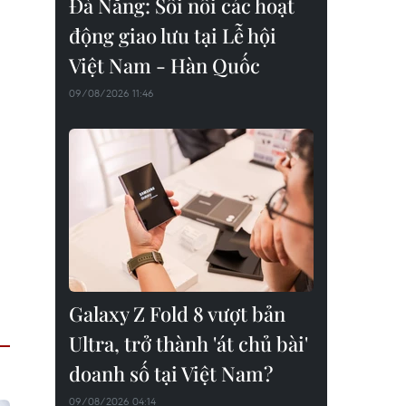
Đà Nẵng: Sôi nổi các hoạt
động giao lưu tại Lễ hội
Việt Nam - Hàn Quốc
09/08/2026 11:46
Galaxy Z Fold 8 vượt bản
Ultra, trở thành 'át chủ bài'
doanh số tại Việt Nam?
09/08/2026 04:14