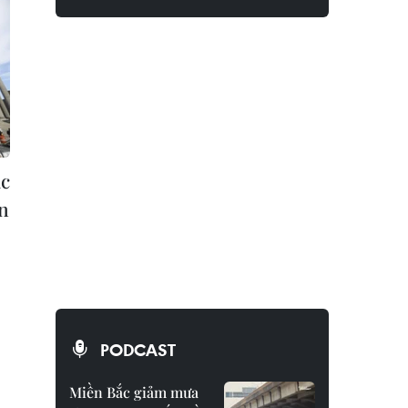
ục
àn
PODCAST
Miền Bắc giảm mưa