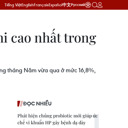
Tiếng Việt
English
Français
Español
中文
Русский
hi cao nhất trong
trong tháng Năm vừa qua ở mức 16,8%,
ĐỌC NHIỀU
Phát hiện chủng probiotic mới giúp ức
chế vi khuẩn HP gây bệnh dạ dày