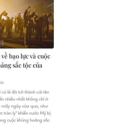
về bạo lực và cuộc
ảng sắc tộc của
00
có lẽ đã trở thành cái tên
n nhiều nhất không chỉ ở
t mấy ngày vừa qua, như
c tràn ly" khiến nước Mỹ bị
ong cuộc khủng hoảng sắc