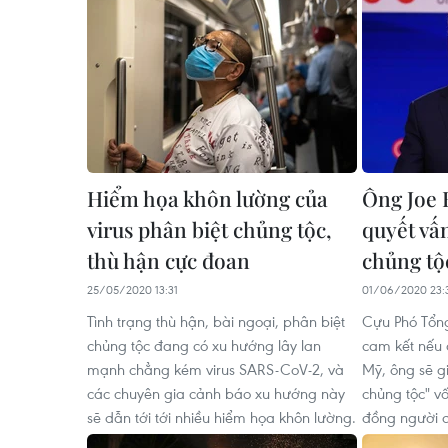
Hiểm họa khôn lường của
Ông Joe 
virus phân biệt chủng tộc,
quyết vấ
thù hận cực đoan
chủng tộ
25/05/2020 13:31
01/06/2020 23:
Tình trạng thù hận, bài ngoại, phân biệt
Cựu Phó Tổn
chủng tộc đang có xu hướng lây lan
cam kết nếu
mạnh chẳng kém virus SARS-CoV-2, và
Mỹ, ông sẽ g
các chuyên gia cảnh báo xu hướng này
chủng tộc" v
sẽ dẫn tới tới nhiều hiểm họa khôn lường.
đồng người 