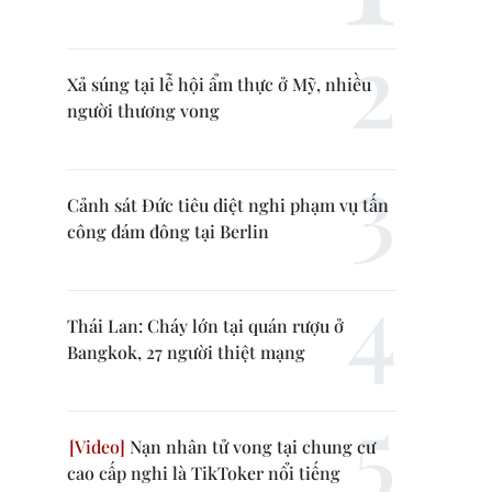
Xả súng tại lễ hội ẩm thực ở Mỹ, nhiều
người thương vong
Cảnh sát Đức tiêu diệt nghi phạm vụ tấn
công đám đông tại Berlin
Thái Lan: Cháy lớn tại quán rượu ở
Bangkok, 27 người thiệt mạng
Nạn nhân tử vong tại chung cư
cao cấp nghi là TikToker nổi tiếng