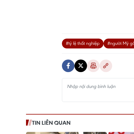
#tỷ lệ thất nghiệp
#người Mỹ gố
TIN LIÊN QUAN