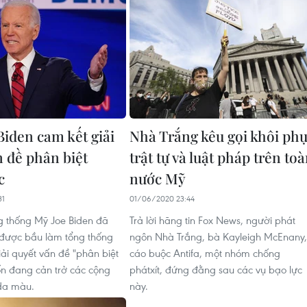
Biden cam kết giải
Nhà Trắng kêu gọi khôi ph
n đề phân biệt
trật tự và luật pháp trên to
c
nước Mỹ
31
01/06/2020 23:44
g thống Mỹ Joe Biden đã
Trả lời hãng tin Fox News, người phát
 được bầu làm tổng thống
ngôn Nhà Trắng, bà Kayleigh McEnany,
iải quyết vấn đề "phân biệt
cáo buộc Antifa, một nhóm chống
ốn đang cản trở các cộng
phátxít, đứng đằng sau các vụ bạo lực
da màu.
này.