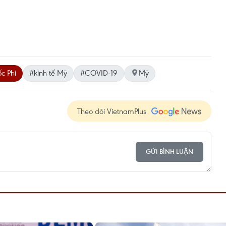
c Phi
#kinh tế Mỹ
#COVID-19
Mỹ
Theo dõi VietnamPlus
GỬI BÌNH LUẬN