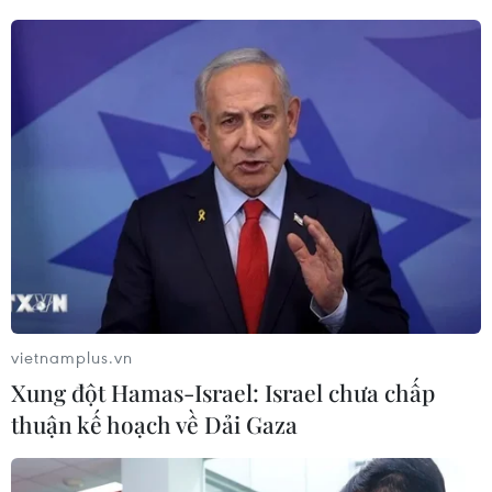
đang gặp khó khăn trong việc gia tăng sản
lượng do tình trạng thiếu đầu tư và trì hoãn
hoạt động bảo dưỡng nhà máy trong thời gian
đại dịch.
Tuy nhiên, đà tăng của giá dầu trong phiên này
bị hạn chế khi Trung Quốc lần đầu tiên công
khai bán dầu từ kho dự trữ quốc gia.
Nhiều nguồn tin cho hay hai công ty PetroChina
và Hengli Petrochemical đã mua khoảng 4,43
triệu thùng từ nguồn này.
vietnamplus.vn
Trước đó, ngoại trừ mức giảm 2% trong phiên
Xung đột Hamas-Israel: Israel chưa chấp
đầu tuần do đồng USD tăng cao, giá dầu đã liên
thuận kế hoạch về Dải Gaza
tục tăng lên trong bốn phiên còn lại trong tuần
qua nhờ được hỗ trợ bởi nhu cầu nhiên liệu