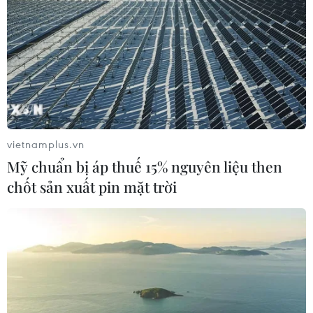
vietnamplus.vn
Mỹ chuẩn bị áp thuế 15% nguyên liệu then
chốt sản xuất pin mặt trời