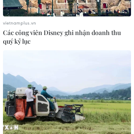
vietnamplus.vn
Các công viên Disney ghi nhận doanh thu
Giá dầu thế giới tăng tuần thứ 4 liên tiếp
quý kỷ lục
dù giảm phiên 17/9
18/09/2021 09:26
Thị trường năng lượng thế giới có một tuần khá “hứng
khởi,” một nhà phân tích cho biết nguồn cung gián đoạn
và lượng dự trữ giảm đã giúp giá dầu đạt mức cao
trong vài ngày qua.