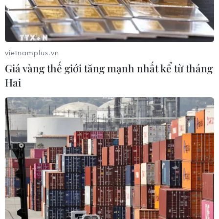
Dòng vốn FDI vào Quảng Ninh
chuyển dịch tích cực về chất lượng
vietnamplus.vn
05/08/2026 07:40
Giá vàng thế giới tăng mạnh nhất kể từ tháng
Hai
An Giang: Xây dựng cơ chế giao việc
lớn, việc khó cho kinh tế tư nhân
05/08/2026 07:39
Nghị quyết 10-NQ/TW: Kiến tạo hệ
sinh thái đầu tư hấp dẫn doanh
nghiệp FDI
05/08/2026 03:59