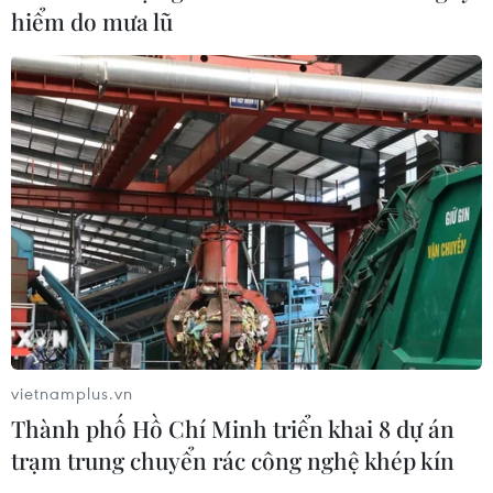
Mexico đứng thứ hai thế giới về xuất
hiểm do mưa lũ
khẩu sản phẩm phục vụ AI
05/08/2026 00:11
Thế giới mất hơn 2,6 tỷ thùng dầu kể
từ khi xung đột Mỹ-Iran bùng phát
04/08/2026 23:56
Xem thêm
vietnamplus.vn
Thành phố Hồ Chí Minh triển khai 8 dự án
trạm trung chuyển rác công nghệ khép kín
CƠ QUAN CHỦ QUẢN: THÔNG TẤN XÃ VIỆT NAM