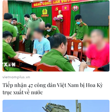
Tổng Biên tập: TRẦN TIẾN DUẨN
Phó Tổng Biên tập: NGUYỄN THỊ TÁM, KHÚC THANH
THỦY
Sở hữu trí tuệ
Quy định sử dụng
RSS
Hỗ trợ
Ngôn ngữ
TTXVN
Dịch vụ tin
Quảng cáo
Liên hệ
vietnamplus.vn
Tiếp nhận 47 công dân Việt Nam bị Hoa Kỳ
trục xuất về nước
Giấy phép số: 1374/GP-BTTTT do Bộ Thông tin và Truyền thông
cấp ngày 11/9/2008.
Quảng cáo: Phó TBT Nguyễn Thị Tám: 093.5958688, Email: