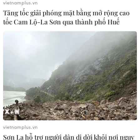
vietnamplus.vn
Giá vàng thế giới tăng khoảng 1% khi
Tăng tốc giải phóng mặt bằng mở rộng cao
giá dầu hạ nhiệt
tốc Cam Lộ-La Sơn qua thành phố Huế
05/08/2026 01:18
Hà Nội quảng bá tiềm năng đầu tư,
du lịch tới cộng đồng doanh nghiệp
Pháp
05/08/2026 01:04
Dầu thô chạm đáy ba tuần khi căng
thẳng tại eo biển Hormuz hạ nhiệt
05/08/2026 00:53
vietnamplus.vn
Sơn La hỗ trợ người dân di dời khỏi nơi nguy