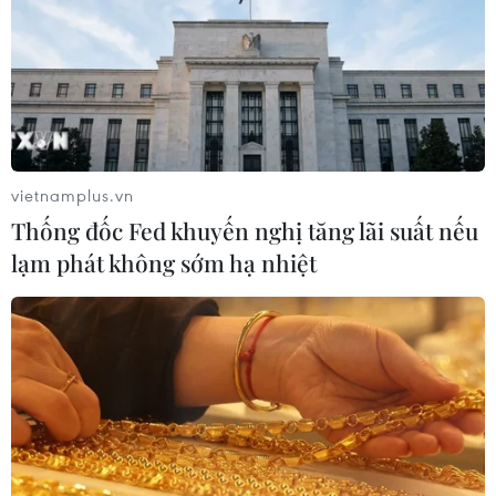
Theo dõi VietnamPlus
TIN LIÊN QUAN
vietnamplus.vn
Thống đốc Fed khuyến nghị tăng lãi suất nếu
lạm phát không sớm hạ nhiệt