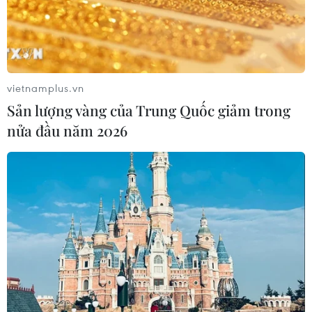
Giá dầu thế giới ổn định sau khi chạm
mức cao nhất nhiều tuần
17/09/2021 01:33
vietnamplus.vn
Giá dầu thô Brent lên mức 75,67 USD/thùng do những
Sản lượng vàng của Trung Quốc giảm trong
lo ngại về sản lượng dầu thô ở Vịnh Mexico của Mỹ bị
nửa đầu năm 2026
ảnh hưởng của cơn bão Nicholas đã giảm dần.