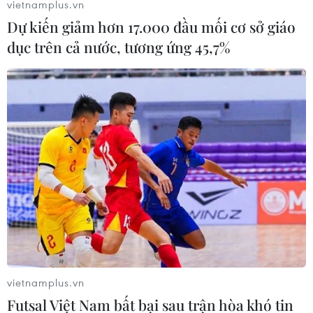
vietnamplus.vn
Dự kiến giảm hơn 17.000 đầu mối cơ sở giáo
dục trên cả nước, tương ứng 45,7%
OPEC+ nỗ lực hợp tác ổn định thị trường
dầu mỏ toàn cầu
23/09/2021 05:08
vietnamplus.vn
OPEC+ gần đây đã đồng ý tăng sản lượng dầu mỏ, dù
Futsal Việt Nam bất bại sau trận hòa khó tin
vậy mức tăng này được cho là không thể bù đắp mức