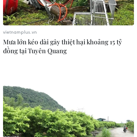
vietnamplus.vn
Mưa lớn kéo dài gây thiệt hại khoảng 15 tỷ
đồng tại Tuyên Quang
Một cơ sở lọc dầu tại Baiji, Iraq. (Ảnh: AFP/TTXVN)
Giá dầu thế giới khép lại tuần thứ ba tăng liên
tiếp với sự khởi sắc trong phiên 24/9, khi tình
trạng gián đoạn nguồn cung trên toàn cầu đang
buộc nhiều công ty năng lượng phải “xả” một
lượng lớn dầu thô dự trữ.