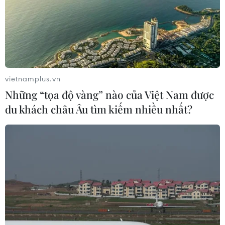
vietnamplus.vn
Những “tọa độ vàng” nào của Việt Nam được
du khách châu Âu tìm kiếm nhiều nhất?