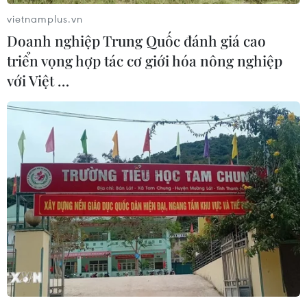
vietnamplus.vn
Doanh nghiệp Trung Quốc đánh giá cao
triển vọng hợp tác cơ giới hóa nông nghiệp
với Việt …
Bộ trưởng Dầu mỏ Iraq nhận định về giá
dầu trên thế giới
19/09/2021 11:02
Xuất khẩu dầu thô của Iraq trong tháng Chín dự kiến
đạt 3,4 triệu thùng/ngày và việc Iraq ít phải huy động
dầu thô để tổng hợp điện năng sẽ góp phần đẩy mạnh
xuất khẩu dầu.