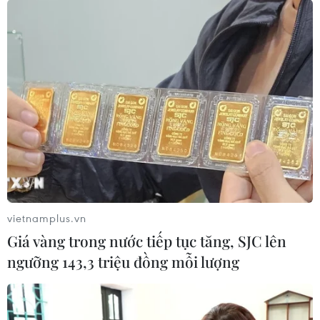
hơn hai tháng qua
24/09/2021 01:28
Giá dầu Brent giao kỳ hạn tại thị trường London tăng
1,06 USD lên 77,25 USD/thùng, mức cao nhất kể từ giữa
tháng Bảy. Giá dầu ngọt nhẹ Mỹ giao kỳ hạn tăng 1,07
USD (1,5%) lên 73,30 USD/thùng.
vietnamplus.vn
Giá vàng trong nước tiếp tục tăng, SJC lên
ngưỡng 143,3 triệu đồng mỗi lượng