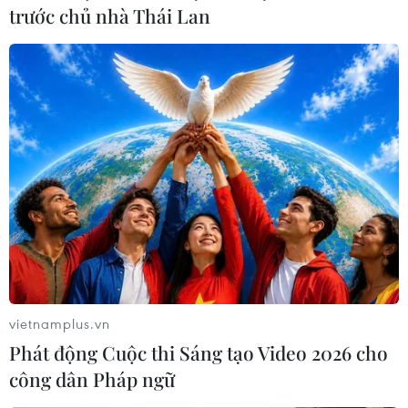
trước chủ nhà Thái Lan
cắt giảm mà OPEC+ áp đặt kể từ khi đại dịch bùng
phát cho đến tận năm 2022.
vietnamplus.vn
Phát động Cuộc thi Sáng tạo Video 2026 cho
công dân Pháp ngữ
Giá dầu Brent chạm mức cao nhất trong