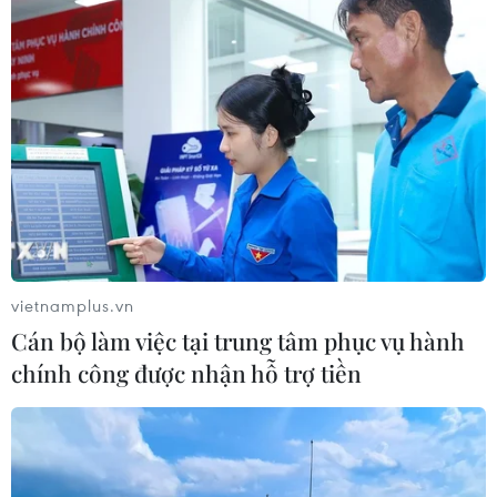
ngày càng tăng và dự trữ dầu thô của Mỹ giảm
khi hoạt động sản xuất ở Vịnh Mexico vẫn bị
hạn chế sau hai cơn bão.
Tính chung cả tuần, giá dầu Brent Biển Bắc tăng
gần 3,7%, trong khi mức tăng này của dầu WTI
là 3%.
Các chuyên gia của ngân hàng UBS (Thụy Sỹ) dự
đoán giá dầu Brent có thể chạm mốc 80
USD/thùng vào cuối tháng Chín do lượng dầu dự
vietnamplus.vn
trữ và sản lượng của OPEC đều giảm xuống,
Cán bộ làm việc tại trung tâm phục vụ hành
trong khi nhu cầu ở khu vực Trung Đông lại gia
chính công được nhận hỗ trợ tiền
tăng./.
(TTXVN/Vietnam+)