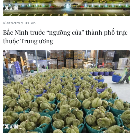
Srok Phu Miêng xả lũ, cộng với nước trên sông Bé lên
cao do ảnh hưởng bởi mưa lớn làm tăng nguy cơ ngập
lụt ở những vùng hạ du.
vietnamplus.vn
Bắc Ninh trước “ngưỡng cửa” thành phố trực
thuộc Trung ương
Điều chỉnh vận hành thủy điện Hòa Bình,