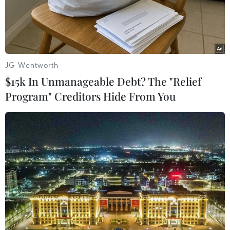
JG Wentworth
$15k In Unmanageable Debt? The "Relief
Program" Creditors Hide From You
Cả 3 hồ thủy điện ở Bình Phước xả lũ, cảnh
báo ngập vùng hạ du
23/10/2021 15:01
Với việc các hồ chứa thủy điện Cần Đơn, Thác Mơ và