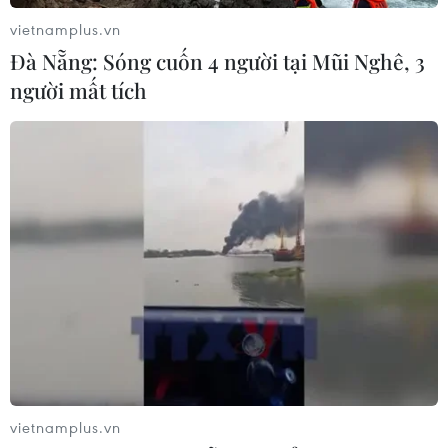
vietnamplus.vn
Kiểm soát rác thải từ nguồn - Giải
Đà Nẵng: Sóng cuốn 4 người tại Mũi Nghê, 3
pháp bảo vệ kênh rạch TP Hồ Chí
người mất tích
Minh trong mùa mưa
07/08/2026 04:47
Miền Bắc giảm mưa từ đêm
nay, cuối tuần chuyển nắng nóng
07/08/2026 04:41
Xem thêm
vietnamplus.vn