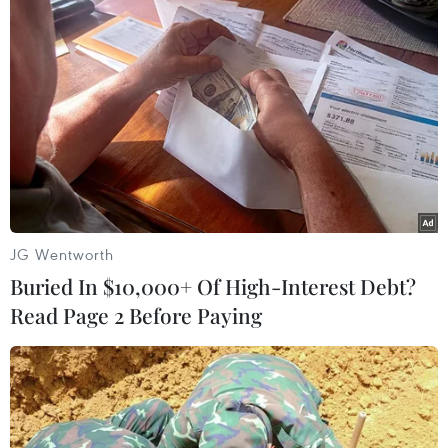
#Công trình thủy điện
#Dòng chảy tối thiểu
#Quan trắc
#Bộ Tài nguyên và Môi trường
#Hồ chứa và đập dâng
Lào Cai
Sơn La
Theo dõi VietnamPlus
JG Wentworth
Buried In $10,000+ Of High-Interest Debt?
Read Page 2 Before Paying
TIN LIÊN QUAN