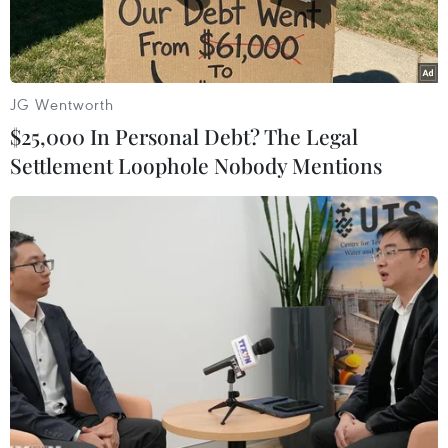
JG Wentworth
$25,000 In Personal Debt? The Legal
Settlement Loophole Nobody Mentions
Ảnh chỉ có tính chất minh họa. (Nguồn ảnh: Hùng
Võ/Vietnam+)
Bộ Tài nguyên và Môi trường vừa công bố quyết
định xử phạt vi phạm hành chính 3 công ty cổ
phần thủy điện với tổng số tiền 825 triệu đồng,
do không đảm bảo duy trì dòng chảy tối thiểu