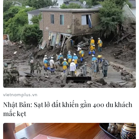
Nghị định số 36/2020/NĐ-CP ngày 24/3/2020 của
Chính phủ./.
(Vietnam+)
vietnamplus.vn
Nhật Bản: Sạt lở đất khiến gần 400 du khách
mắc kẹt