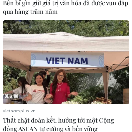
Bền bỉ gìn giữ giá trị văn hóa đã được vun đắp
qua hàng trăm năm
Mực nước sông Mekong thấp kỷ lục trong
năm thứ 3 liên tiếp
13/01/2022 14:43
Theo báo cáo, năm 2020 là năm khô hạn nhất của lưu
vực hạ lưu sông Mekong khi lượng mưa dưới mức bình
thường hàng tháng trừ tháng 10.
vietnamplus.vn
Thắt chặt đoàn kết, hướng tới một Cộng
đồng ASEAN tự cường và bền vững