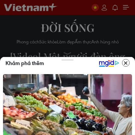
ĐỜI SỐNG
Phong cách
Sức khỏe
Làm đẹp
Ẩm thực
Anh hùng nhỏ
[Video] Một người đàn ông
Khám phá thêm
tìm cách trèo lên tháp Eiffel
21/05/2019 01:44
Theo dõi VietnamPlus
Ngày 20/5, nhà chức trách Pháp đã phải đóng