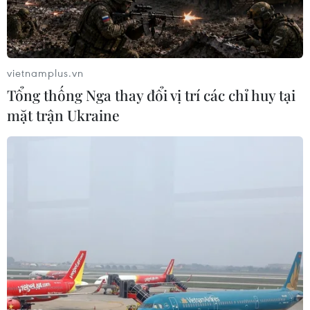
Báo động xu hướng gia
Hàn Quốc ban hành cảnh
tăng người trẻ mắc ung
báo nắng nóng cao nhất
thư
tại thủ đô Seoul
vietnamplus.vn
04/08/2026 14:10
04/08/2026 12:37
Tổng thống Nga thay đổi vị trí các chỉ huy tại
mặt trận Ukraine
Trung Quốc duy trì cảnh
“Tỏa sáng Nghị lực Việt”
báo mưa lớn và dông mạnh
2026 đồng hành cùng
thanh niên khuyết tật
04/08/2026 11:59
04/08/2026 11:14