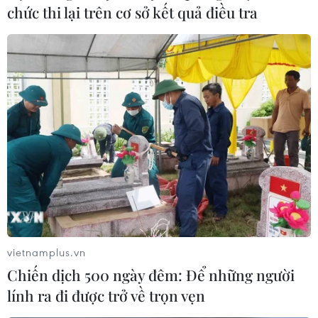
chức thi lại trên cơ sở kết quả điều tra
04/08/2026 06:14
04/08/2026 04:15
Cháy chung cư tại Nhật
Boeing 737 MAX 7 được đưa
Bản khiến 12 người bị
vào khai thác sau hơn 8
thương
năm chờ đợi
04/08/2026 02:49
04/08/2026 02:48
vietnamplus.vn
Chiến dịch 500 ngày đêm: Để những người
lính ra đi được trở về trọn vẹn