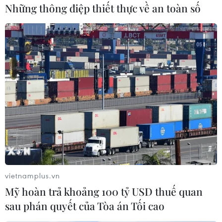
Những thông điệp thiết thực về an toàn số
#Tháp Eiffel
#Du lịch
#Vận động viên leo núi
#Ngọn tháp
Pháp
vietnamplus.vn
Mỹ hoàn trả khoảng 100 tỷ USD thuế quan
sau phán quyết của Tòa án Tối cao