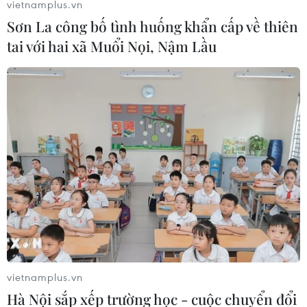
vietnamplus.vn
Nam
06/08/2026 02:38
Sơn La công bố tình huống khẩn cấp về thiên
05/08/2026 07:15
tai với hai xã Muổi Nọi, Nậm Lầu
Nhận định Philippines vs
Đội tuyển Việt Nam nhận
Thái Lan: Madam Pang
thưởng 2 tỷ đồng sau
treo thưởng tiền tỷ, "Voi
thắng lợi trước Indonesia
chiến" quyết thắng
04/08/2026 04:16
04/08/2026 09:19
vietnamplus.vn
Hà Nội sắp xếp trường học - cuộc chuyển đổi