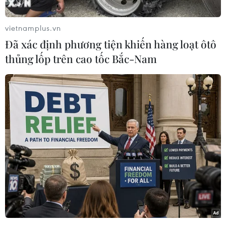
vietnamplus.vn
Đã xác định phương tiện khiến hàng loạt ôtô
thủng lốp trên cao tốc Bắc-Nam
Suarez là cái tên đáng chú ý nhất ra sân. (Nguồn: Getty)
U19 Indonesia đã có sự chuẩn bị kỹ lưỡng cho
vòng chung kết U19 châu Á ở Myanmar vào
tháng sau khi được cọ xát với Barcelona, dù đội
bóng Tây Ban Nha chỉ đưa ra sân đội hình B
trong trận đấu giao hữu.
Ở trận đấu này, hai cái tên đáng chú ý đã chính
là Luis Suarez và Thomas Vermaelen đều đã
được tung ra sân ngay từ đầu.
Với trình độ vượt đội, Barcelona B không quá