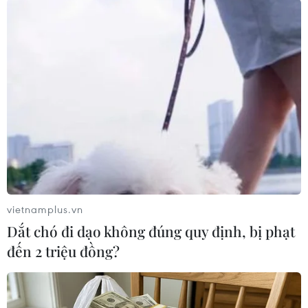
#Luis Suarez
#Thomas Vermaelen
#Barcelona
#U19 Indonesia
#Giao hữu
#Vòng chung kết U19 châu Á
Tây Ban Nha
vietnamplus.vn
Dắt chó đi dạo không đúng quy định, bị phạt
đến 2 triệu đồng?