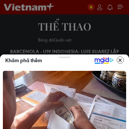
THỂ THAO
Bóng đá
Quần vợt
BARCENOLA - U19 INDONESIA: LUIS SUAREZ LẬP
CÔNG
Khám phá thêm
Video trực tiếp Barcelona -
U19 Indonesia: Luis Suarez
lập công
Lâm Anh
24/09/2014 14:58