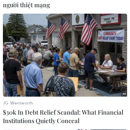
người thiệt mạng
Lâm Anh
(Vietnam+)
JG Wentworth
$30k In Debt Relief Scandal: What Financial
Institutions Quietly Conceal