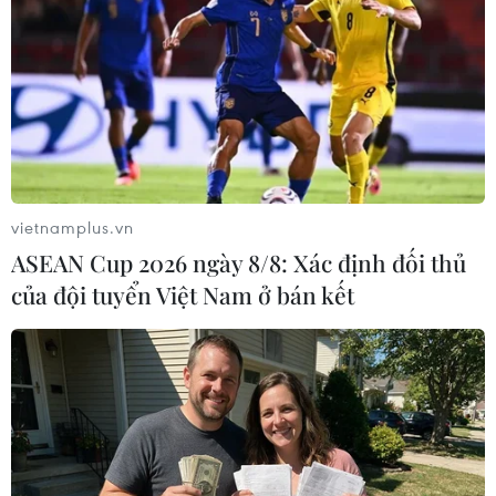
HLV Kim Sang-sik: 'Tôi
ASEAN Cup 2026: Tuyển
mong Đình Bắc vươn xa
Việt Nam thẳng tiến vào
hơn tầm Đông Nam Á'
bán kết với thành tích
nhất bảng
07/08/2026 16:54
vietnamplus.vn
07/08/2026 15:58
ASEAN Cup 2026 ngày 8/8: Xác định đối thủ
của đội tuyển Việt Nam ở bán kết
Đình Bắc rực sáng với cú
Xem trực tiếp Việt Nam-
đúp, tuyển Việt Nam vào
Campuchia tại ASEAN Cup
bán kết ASEAN Cup với
2026 trên kênh nào?