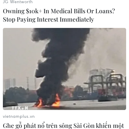
JG Wentworth
khó khăn để vượt lên dẫn trước 3-0 chỉ sau 27
Owning $10k+ In Medical Bills Or Loans?
phút thi đấu. Các bàn thắng của đội chủ nhà
Stop Paying Interest Immediately
được ghi bởi Vermaelen, Suarez và David
Babunski.
Sang hiệp 2, Barcelona có thêm 3 bàn thắng nữa
để giành chiến thắng chung cuộc 6-0 trước U19
Indonesia. Đáng chú ý, Luis Suarez đã có pha
xoay sở khéo léo trước vòng 16m50 trước khi
tung ra một cú sút xa đẹp mắt để hoàn tất cú
đúp ở trận này./.
vietnamplus.vn
Ghe gỗ phát nổ trên sông Sài Gòn khiến một