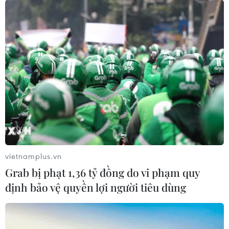
'Hủy diệt' Indonesia 3-0,
ASEAN Cup 2026: Tuyển
tuyển Việt Nam khẳng định
Việt Nam bước vào thử
vị thế nhà vô địch ASEAN
thách lớn nhất
Cup
03/08/2026 13:04
03/08/2026 15:39
vietnamplus.vn
Grab bị phạt 1,36 tỷ đồng do vi phạm quy
định bảo vệ quyền lợi người tiêu dùng
Xem trực tiếp Indonesia-
Đội tuyển Việt Nam đặt
Việt Nam tại ASEAN Cup
mục tiêu 3 điểm, cảnh báo
2026 trên kênh nào?
Indonesia trước giờ G