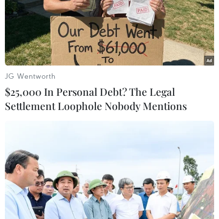
phục hồi
08/08/2026 08:04
Điện Biên từng bước hình thành thị
trường tín chỉ carbon rừng
JG Wentworth
08/08/2026 06:50
$25,000 In Personal Debt? The Legal
Settlement Loophole Nobody Mentions
Chủ sân Azteca lỗ hơn 47 triệu USD vì
World Cup 2026
08/08/2026 06:43
Chủ tịch Quốc hội Trần Thanh Mẫn:
Khẳng định vai trò nòng cốt trong
đấu tranh phòng, chống tham