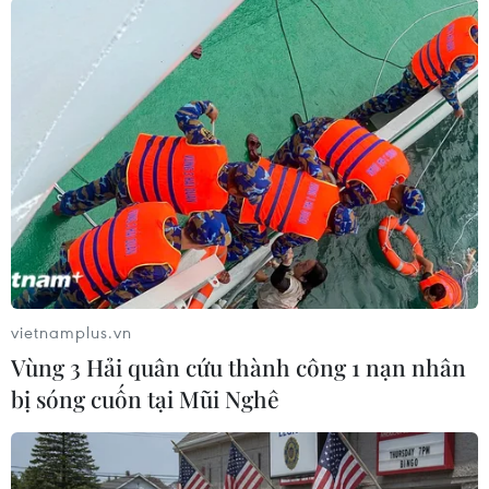
chức thườngniên từ năm 2011 tại Ấn Độ, với sự
tham gia của nước chủ nhà và 10 nước
thànhviên ASEAN với mục tiêu tăng cường
quan hệ thương mại, đầu tư song phương./.
(TTXVN)
vietnamplus.vn
Vùng 3 Hải quân cứu thành công 1 nạn nhân
bị sóng cuốn tại Mũi Nghê