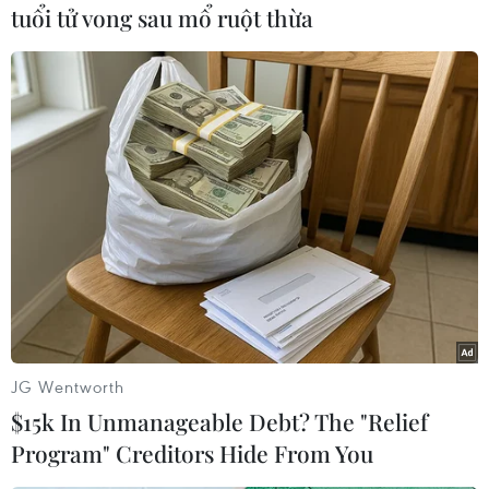
gia.Ngoài ra, hội chợ cũng là cơ hội để Việt Nam
tuổi tử vong sau mổ ruột thừa
giới thiệu môi trường kinh doanh vàđầu tư, thu
hút đầu tư nước ngoài vào Việt Nam.
Trước đó, ngày 17/12, Bộ Công Thương Việt Nam
phối hợp với Bộ Thương mại,Công nghiệp và
Dệt may Ấn Độ, Liên đoàn Các tổ chức xuất
khẩu Ấn Độ và các đốitác khác tổ chức chương
trình giao thương doanh nghiệp Việt Nam -Ấn
Độ tại thànhphố Kolkata, bang Tây Bengal.
AIBF là sáng kiến do Thủ tướng Ấn Độ
Manmohan Singh đưa ra tại Hội nghịcấp cao
JG Wentworth
ASEAN-Ấn Độ ở Thái Lan tháng 9/2009, sau khi
$15k In Unmanageable Debt? The "Relief
hai bên chính thức ký kếtHiệp định thương mại
Program" Creditors Hide From You
tự do về hàng hóa ASEAN-Ấn Độ. AIBF được tổ