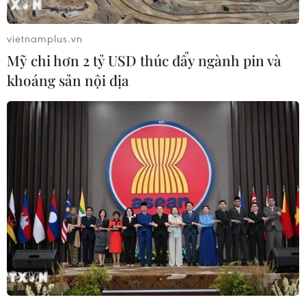
trưởng mới
08/08/2026 03:29
vietnamplus.vn
Mỹ chi hơn 2 tỷ USD thúc đẩy ngành pin và
Hà Nội kiên quyết xử lý vi phạm tại
khoáng sản nội địa
hồ Đồng Đò
08/08/2026 03:29
Nghệ An: OCOP đã có thương hiệu,
vì sao nông sản vẫn lo đầu ra?
08/08/2026 03:28
Quảng Trị quyết tâm bàn giao sớm
mặt bằng Dự án Nhà máy điện gió
LIG-Hướng Hóa 1