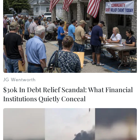
#ASEAN
#Ấn Độ
#Việt Nam
#Hội chợ
#Thương mại
#Hàng hóa
Ấn Độ
Việt Nam
Theo dõi VietnamPlus
JG Wentworth
$30k In Debt Relief Scandal: What Financial
Institutions Quietly Conceal
TIN CÙNG CHUYÊN MỤC
Sửa đổi Luật Dầu khí: Phân cấp,