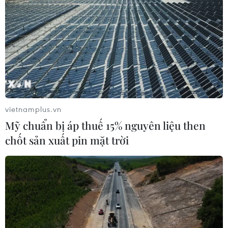
vietnamplus.vn
Mỹ chuẩn bị áp thuế 15% nguyên liệu then
chốt sản xuất pin mặt trời