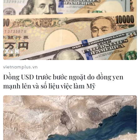
Giá gạo xuất khẩu của Ấn
Độ chạm "đáy" trong gần
ba tháng do nhu cầu yếu
Gạo đồ 5% tấm của Ấn Độ được
báo giá ở mức 538-546 USD/tấn
trong tuần này, giảm so với mức
540-548 USD/tấn của tuần trước.
vietnamplus.vn
Đồng USD trước bước ngoặt do đồng yen
(TTXVN/Vietnam+)
mạnh lên và số liệu việc làm Mỹ