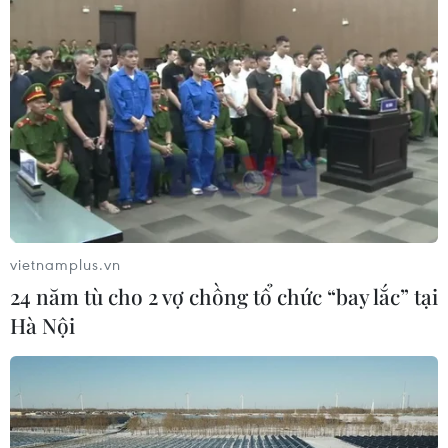
vietnamplus.vn
24 năm tù cho 2 vợ chồng tổ chức “bay lắc” tại
Hà Nội