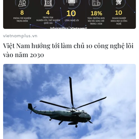
TIN LIÊN QUAN
vietnamplus.vn
Việt Nam hướng tới làm chủ 10 công nghệ lõi
vào năm 2030
Nguồn cung hạn chế, giá gạo xuất khẩu