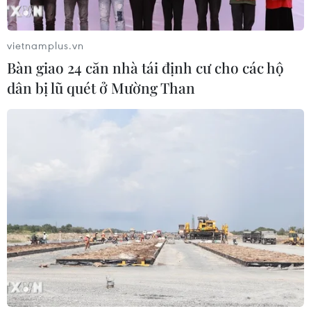
vietnamplus.vn
Bàn giao 24 căn nhà tái định cư cho các hộ
dân bị lũ quét ở Mường Than
TIN CÙNG CHUYÊN MỤC
Kim ngạch thương mại
song phương giữa hai nước Việt Nam
và Thái Lan
06/08/2026 06:24
Sản lượng vàng của Trung Quốc
giảm trong nửa đầu năm 2026
06/08/2026 03:41