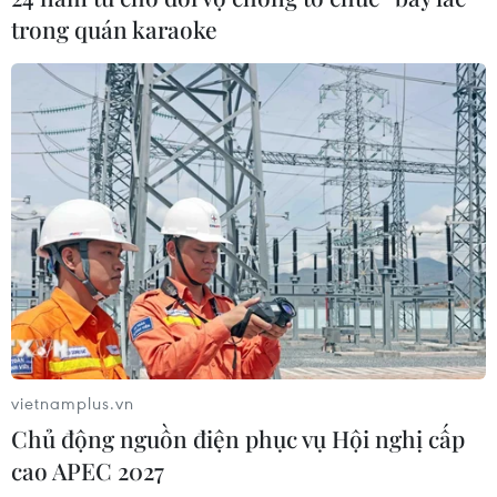
trong quán karaoke
Giá lúa và gạo ở khu vực Đồng bằng sông
Cửu Long tuần qua tiếp tục tăng
21/04/2024 10:59
Giá lúa thường tại kho tăng trung bình 183 đồng/kg, ở
mức 9.475 đồng/kg; giá cao nhất là 9.650 đồng/kg.
Gạo 5% tấm có giá cao nhất 14.200 đồng/kg, giá bình
quân 14.100 đồng/kg, tăng 282 đồng/kg.
vietnamplus.vn
Chủ động nguồn điện phục vụ Hội nghị cấp
cao APEC 2027