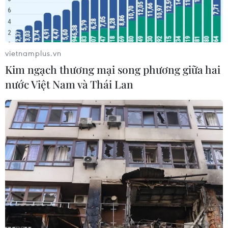
vietnamplus.vn
Kim ngạch thương mại song phương giữa hai
nước Việt Nam và Thái Lan
Nông dân thu hoạch lúa trên cánh đồng ở tỉnh Roi Et (Thái Lan).
(Ảnh: AFP/TTXVN)
Giá gạo xuất khẩu của Thái Lan trong tuần qua
tăng lên mức cao nhất trong hơn ba tháng do
nguồn cung thấp và nhu cầu mạnh. Trong khi