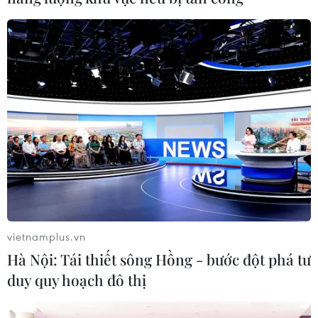
xu Mỹ/lb; kỳ giao hàng tháng 9/2024 là 205,45 xu
Mỹ/lb; kỳ giao hàng tháng 12/2024 là 204,5 xu
Mỹ/lb và kỳ giao hàng tháng 3/2025 là 203,75 xu
Mỹ/lb (1lb = 0,4535kg).
Dự trữ càphê Arabica đã qua phân loại được
chứng nhận nắm giữ trên thị trường New York
được cho là đã tăng 4.755 bao vào ngày 16/5, đạt
mức tồn kho 740.449 bao.
vietnamplus.vn
Hà Nội: Tái thiết sông Hồng - bước đột phá tư
duy quy hoạch đô thị