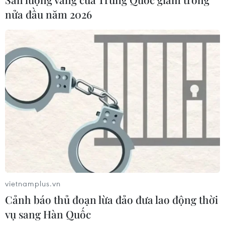
nửa đầu năm 2026
CƠ QUAN CHỦ QUẢN: THÔNG TẤN XÃ VIỆT NAM
Tổng Biên tập: TRẦN TIẾN DUẨN
Phó Tổng Biên tập: NGUYỄN THỊ TÁM, KHÚC THANH
THỦY
Sở hữu trí tuệ
Quy định sử dụng
RSS
Hỗ trợ
vietnamplus.vn
Ngôn ngữ
TTXVN
Cảnh báo thủ đoạn lừa đảo đưa lao động thời
Dịch vụ tin
Quảng cáo
vụ sang Hàn Quốc