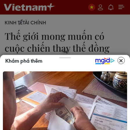
KINH TẾ
TÀI CHÍNH
Thế giới mong muốn có
cuộc chiến thay thế đồng
USD
Khám phá thêm
Khánh Ly
19/05/2024 02:09
Có nhiều lý do để thế giới mong muốn có các lựa
chọn thay thế đồng USD; đó là dự đoán khó định
trong chính sách kinh tế dài hạn của Mỹ, kéo theo
đó là giá trị của đồng USD...