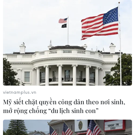
trong khi Chỉ số đồng USD mạnh
hơn cũng đang gia tăng áp lực
đó.
(TTXVN/Vietnam+)
vietnamplus.vn
Mỹ siết chặt quyền công dân theo nơi sinh,
mở rộng chống “du lịch sinh con”