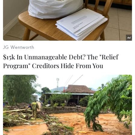
JG Wentworth
$15k In Unmanageable Debt? The "Relief
Program" Creditors Hide From You
Nhiều nước bày tỏ lo ngại trước việc đồng
USD tăng giá mạnh
24/04/2024 03:16