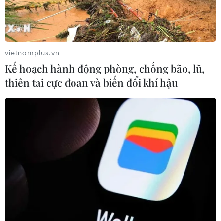
Đồng USD ở mức cao nhất kể từ tháng 11/2023 so với
các đồng tiền mạnh khác và trên đà tăng tháng thứ tư
liên tiếp khiến các nhà hoạch định chính sách từ Nhật
Bản tới Trung Quốc và Thụy Điển lo ngại.
vietnamplus.vn
Kế hoạch hành động phòng, chống bão, lũ,
thiên tai cực đoan và biến đổi khí hậu