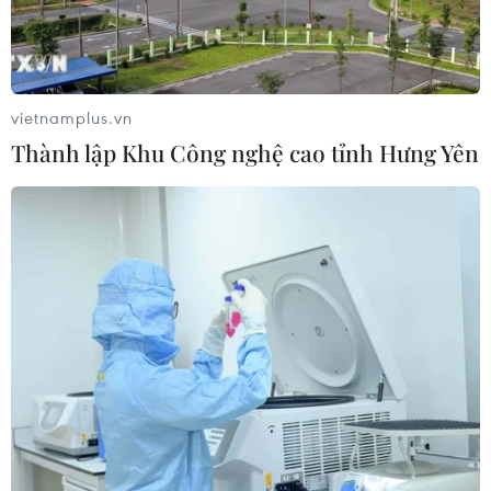
Google Wallet cho phép phụ huynh
thiết lập số dư an toàn của con cái
06/08/2026 23:44
vietnamplus.vn
Thành lập Khu Công nghệ cao tỉnh Hưng Yên
NAPAS và KiotViet hợp tác mở rộng
hệ sinh thái thanh toán VietQR
06/08/2026 14:03
BIDV chốt ngày chia 498 triệu cổ
phiếu, tăng vốn điều lệ lên 77.783 tỷ
đồng
06/08/2026 13:42