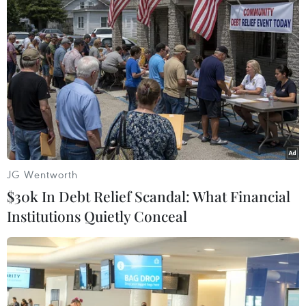
#đồng USD
#chính sách kinh tế dài hạn của Mỹ
#cuộc chiến chống lạm phát
#Fed
#bảng Anh
#đồng yen
Mỹ
Theo dõi VietnamPlus
JG Wentworth
$30k In Debt Relief Scandal: What Financial
Institutions Quietly Conceal
TIN LIÊN QUAN