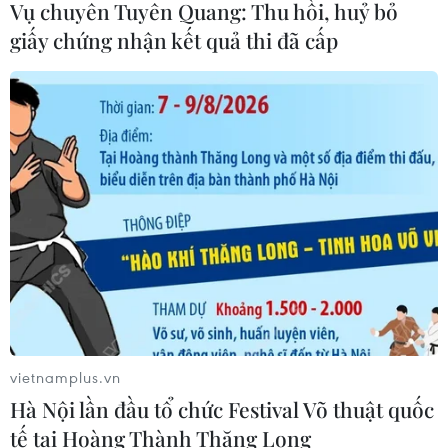
Đồng USD trước bước ngoặt do đồng
Vụ chuyên Tuyên Quang: Thu hồi, huỷ bỏ
yen mạnh lên và số liệu việc làm Mỹ
giấy chứng nhận kết quả thi đã cấp
06/08/2026 05:14
Lãi suất ngân hàng ngày 6/8: Kỳ hạn
3 tháng đang được mức lãi suất tối đa
06/08/2026 00:06
Mỹ phát tín hiệu ủng hộ ổn định
đồng won của Hàn Quốc
05/08/2026 23:26
vietnamplus.vn
Hà Nội lần đầu tổ chức Festival Võ thuật quốc
Mỹ hoàn trả khoảng 100 tỷ USD thuế
tế tại Hoàng Thành Thăng Long