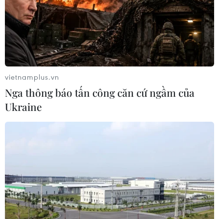
TIN CÙNG CHUYÊN MỤC
Mỹ áp thuế 15% đối với nguyên liệu
quan trọng để sản xuất chip
07/08/2026 00:56
vietnamplus.vn
Nga thông báo tấn công căn cứ ngầm của
Đảng Cộng hòa đề xuất dự luật trao
Ukraine
thêm thẩm quyền thuế quan cho ông
Trump
07/08/2026 00:33
Mỹ: Lãi suất thế chấp tăng lên mức
cao nhất kể từ tháng Bảy năm ngoái
07/08/2026 00:05