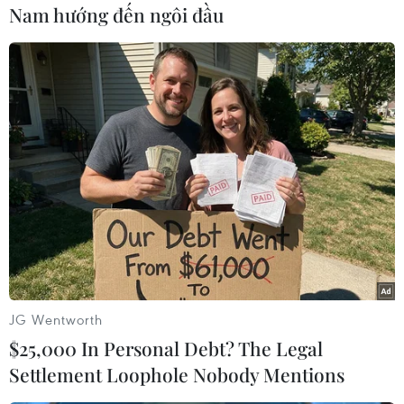
họ sẽ gặp khó khăn khi muốn đổi đồng ringgit
Nam hướng đến ngôi đầu
của Malaysia để lấy đồng zloty của Ba Lan. Khi
đó, các nhà giao dịch sẽ phải bán ringgit để lấy
đồng USD, sau đó dùng USD để mua đồng zloty.
Trong khi đó, vị thế của các đồng tiền khác lại
đang lung lay. Năm 2001, đồng euro là một đối
thủ đang lên, khi được sử dụng trong một khối
các quốc gia có tổng sản phẩm quốc nội tương
đương với Mỹ và có mặt trong 38% các giao dịch
ngoại hối.
JG Wentworth
$25,000 In Personal Debt? The Legal
Settlement Loophole Nobody Mentions