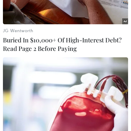
JG Wentworth
Buried In $10,000+ Of High-Interest Debt?
Read Page 2 Before Paying
Đồng USD. (Ảnh: AFP/TTXVN)
Có nhiều lý do để thế giới mong muốn có các
lựa chọn thay thế đồng USD.
Đó là dự đoán khó định trong chính sách kinh tế