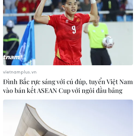
công bố Khung kế hoạch thời gian
năm học
07/08/2026 23:54
Áp thấp nhiệt đới đổi hướng trên
vùng biển phía Đông khu vực vịnh
Bắc Bộ
07/08/2026 23:29
vietnamplus.vn
Đình Bắc rực sáng với cú đúp, tuyển Việt Nam
Bổ sung một số chức danh có thẩm
vào bán kết ASEAN Cup với ngôi đầu bảng
quyền xử phạt vi phạm hành chính
từ ngày 26/9
07/08/2026 23:00
Bế mạc Hội thi lực lượng tham gia