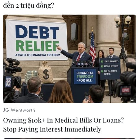
đến 2 triệu đồng?
Nữ tỷ phú Nguyễn Thị Phương Thảo với phong cách giản dị,
hòa đồng đã dành thời gian cùng các nhân viên của mình tới
thăm các em nhỏ dịp Trung Thu.
JG Wentworth
Owning $10k+ In Medical Bills Or Loans?
Stop Paying Interest Immediately
Nữ tỷ phú Nguyễn Thị Phương Thảo dành thời gian cùng các