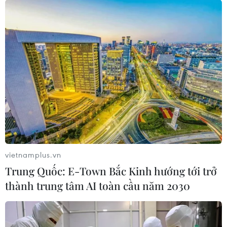
#Nữ tỷ phú Nguyễn Thị Phương Thảo
#Trung Thu
#Vietjet
#Lồng đèn Amy
Theo dõi VietnamPlus
vietnamplus.vn
Trung Quốc: E-Town Bắc Kinh hướng tới trở
TIN LIÊN QUAN
thành trung tâm AI toàn cầu năm 2030