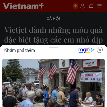
XÃ HỘI
Vietjet dành những món quà
đặc biệt tặng các em nhỏ dịp
Trung Thu
Khám phá thêm
30/09/2023 02:32
Đón Tết Trung Thu, Vietjet dành tặng các em nhỏ
và khách hàng những chiếc lồng đèn Amy độc
đáo, dễ thương cùng không khí ấm áp, yêu
thương, cùng “phá cỗ, trông trăng."