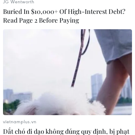
JG Wentworth
Buried In $10,000+ Of High-Interest Debt?
Read Page 2 Before Paying
Nữ tỷ phú Nguyễn Thị Phương Thảo thăm các em nhỏ tại Trung
tâm Bảo trợ Trẻ em Tam Bình (Thành phố Hồ Chí Minh).
vietnamplus.vn
Dắt chó đi dạo không đúng quy định, bị phạt