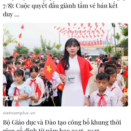
7/8): Cuộc quyết đấu giành tấm vé bán kết
duy …
vietnamplus.vn
Bộ Giáo dục và Đào tạo công bố khung thời
gian cố định từ năm học 2026-2027