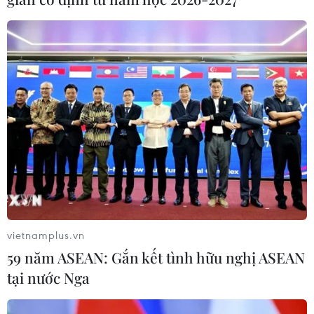
vietnamplus.vn
59 năm ASEAN: Gắn kết tình hữu nghị ASEAN
tại nước Nga