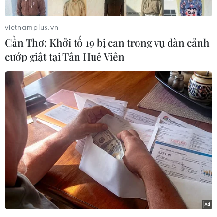
vietnamplus.vn
Cần Thơ: Khởi tố 19 bị can trong vụ dàn cảnh
cướp giật tại Tân Huê Viên
Nữ tỷ phú tự thân Nguyễn Thị Phương Thảo giữa những bộn bề
công việc với phong cách giản dị, hòa đồng đã dành thời gian
cùng các nhân viên của mình tới thăm các em nhỏ tại Trung
tâm Bảo trợ Trẻ em Tam Bình (TP.HCM), dành tặng các em
những món quà Trung Thu và vui ngày Tết đặc biệt của các bạn
nhỏ.