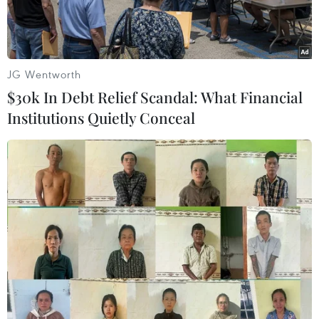
JG Wentworth
$30k In Debt Relief Scandal: What Financial
Institutions Quietly Conceal
Đón Tết Trung Thu, Vietjet dành tặng các em nhỏ và khách hàng
những chiếc lồng đèn Amy độc đáo, dễ thương cùng không khí
ấm áp, yêu thương, cùng 'phá cỗ, trông trăng.'