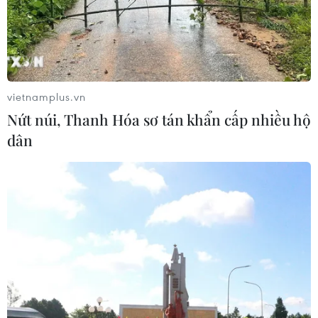
vietnamplus.vn
Nứt núi, Thanh Hóa sơ tán khẩn cấp nhiều hộ
TIN CÙNG CHUYÊN MỤC
dân
Ghe gỗ phát nổ trên sông Sài Gòn
khiến một người thiệt mạng
08/08/2026 04:44
Dự án Sân bay Phú Quốc tăng tốc thi
công, sẽ cán mốc vận hành từ tháng
4/2027