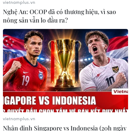
vietnamplus.vn
Nghệ An: OCOP đã có thương hiệu, vì sao
nông sản vẫn lo đầu ra?
Thiếu nhi vui cùng "chị Hằng chú Cuội" ở
Trường Song ngữ Lào-Việt Nam
30/09/2023 01:37
Cùng chương trình vui Trung Thu ở Vientiane, Ban Tổ
chức mong muốn các em học sinh cảm thấy gần gũi
hơn với phong tục tốt đẹp của dân tộc, từ đó lan tỏa giá
trị văn hóa Việt Nam tới bạn bè quốc tế.
vietnamplus.vn
Nhận định Singapore vs Indonesia (20h ngày