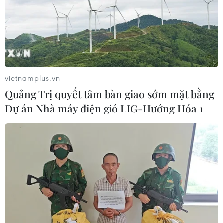
đổ về khu vực phố Hàng Mã, quận Hoàn Kiếm vui chơi,
chụp ảnh, mua sắm và dạo chơi nhân dịp Tết Trung thu.
vietnamplus.vn
Quảng Trị quyết tâm bàn giao sớm mặt bằng
Dự án Nhà máy điện gió LIG-Hướng Hóa 1
Hà Nội: Không khí Trung thu ngập
tràn phố Hàng Mã sau cơn mưa nhẹ