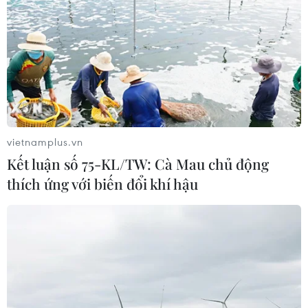
vietnamplus.vn
Kết luận số 75-KL/TW: Cà Mau chủ động
thích ứng với biến đổi khí hậu
Hà Nội: Phố Hàng Mã chật ních
người dân vui chơi dịp rằm Trung thu
29/09/2023 13:58
Tối 29/9 (tức ngày 15/8 âm lịch), rất đông người dân