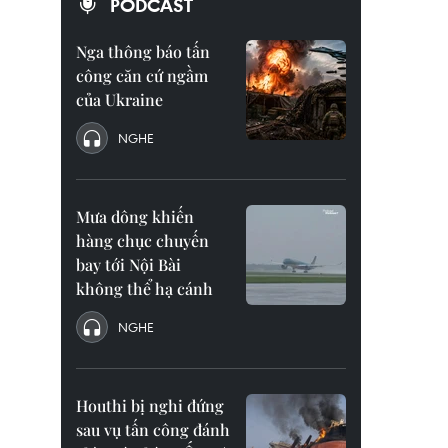
PODCAST
Nga thông báo tấn
công căn cứ ngầm
của Ukraine
NGHE
Mưa dông khiến
hàng chục chuyến
bay tới Nội Bài
không thể hạ cánh
NGHE
Houthi bị nghi đứng
sau vụ tấn công đánh