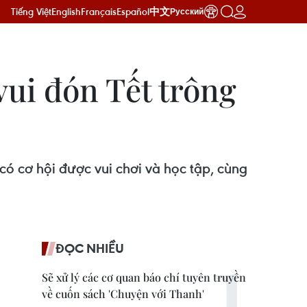
Tiếng Việt
English
Français
Español
中文
Русский
vui đón Tết trông
ó cơ hội được vui chơi và học tập, cùng
ĐỌC NHIỀU
Sẽ xử lý các cơ quan báo chí tuyên truyền
về cuốn sách 'Chuyện với Thanh'