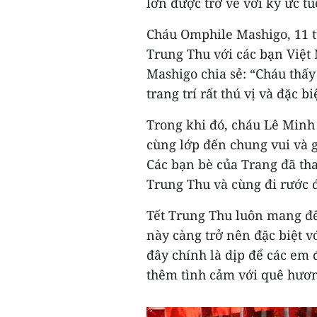
lớn được trở về với ký ức tu
Cháu Omphile Mashigo, 11 tu
Trung Thu với các bạn Việt 
Mashigo chia sẻ: “Cháu thấy 
trang trí rất thú vị và đặc bi
Trong khi đó, cháu Lê Minh 
cùng lớp đến chung vui và g
Các bạn bè của Trang đã th
Trung Thu và cùng đi rước 
Tết Trung Thu luôn mang đế
này càng trở nên đặc biệt 
đây chính là dịp để các em 
thêm tình cảm với quê hương