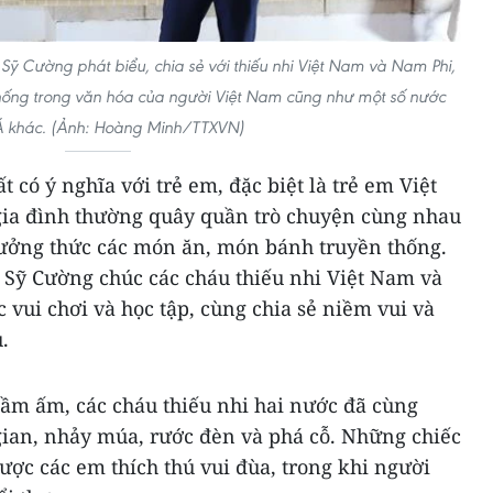
Sỹ Cường phát biểu, chia sẻ với thiếu nhi Việt Nam và Nam Phi,
n thống trong văn hóa của người Việt Nam cũng như một số nước
Á khác. (Ảnh: Hoàng Minh/TTXVN)
 có ý nghĩa với trẻ em, đặc biệt là trẻ em Việt
gia đình thường quây quần trò chuyện cùng nhau
hưởng thức các món ăn, món bánh truyền thống.
 Sỹ Cường chúc các cháu thiếu nhi Việt Nam và
 vui chơi và học tập, cùng chia sẻ niềm vui và
.
đầm ấm, các cháu thiếu nhi hai nước đã cùng
gian, nhảy múa, rước đèn và phá cỗ. Những chiếc
được các em thích thú vui đùa, trong khi người