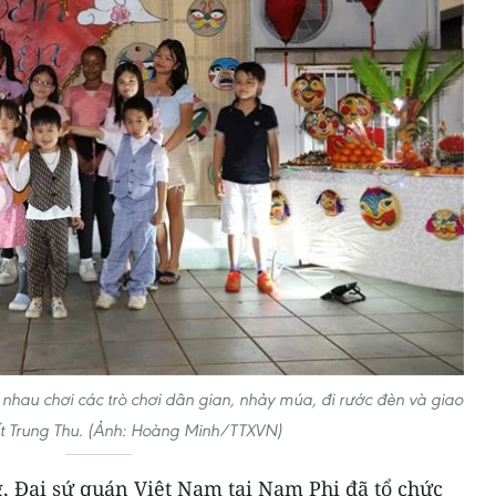
nhau chơi các trò chơi dân gian, nhảy múa, đi rước đèn và giao
ết Trung Thu. (Ảnh: Hoàng Minh/TTXVN)
g, Đại sứ quán Việt Nam tại Nam Phi đã tổ chức