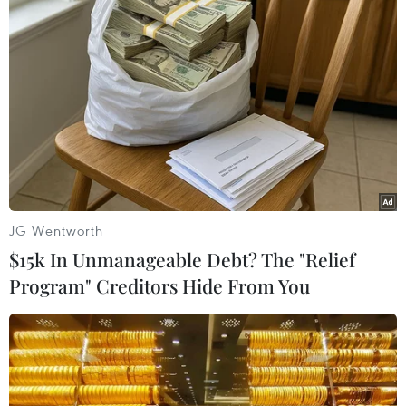
Indonesia không áp thuế chống bán
phá giá với nhựa từ Việt Nam
07/08/2026 14:45
Giá vàng hướng tới tuần tăng mạnh
nhất kể từ tháng 1/2026
JG Wentworth
07/08/2026 08:14
$15k In Unmanageable Debt? The "Relief
Program" Creditors Hide From You
Giá vàng trong nước giảm nhẹ,
thương hiệu SJC lùi về ngưỡng 142,2
triệu đồng
07/08/2026 02:21