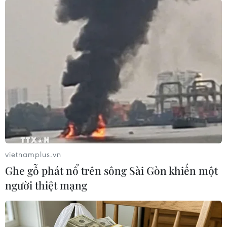
08/08/2026 04:29
Nghệ An: OCOP đã có thương hiệu,
vì sao nông sản vẫn lo đầu ra?
08/08/2026 03:28
Xe điện Trung Quốc mở rộng
cuộc đua công nghệ ra Đông Nam Á
08/08/2026 03:00
vietnamplus.vn
Ghe gỗ phát nổ trên sông Sài Gòn khiến một
người thiệt mạng
Canada áp dụng biện pháp tự vệ tạm
thời với tủ gỗ và tủ lavabo nhập khẩu
07/08/2026 14:52