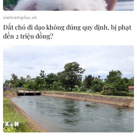
SJC lên ngưỡng 143,3 triệu đồng mỗi
lượng
vietnamplus.vn
06/08/2026 02:12
Dắt chó đi dạo không đúng quy định, bị phạt
đến 2 triệu đồng?
Giá vàng ngày 6/8: Bảng giá tại các
công ty vàng bạc đá quý
06/08/2026 01:54
Giá dầu thô biến động nhẹ khi triển
vọng đàm phán Trung Đông vẫn khó
đoán
06/08/2026 00:26
Giá vàng thế giới tăng mạnh nhất kể