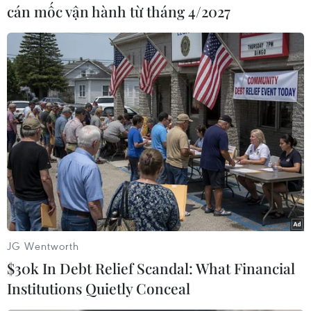
cán mốc vận hành từ tháng 4/2027
#VinaPhone
#Tuần lễ VNPT
#Giải thưởng
#Triệu phú SMS
Theo dõi VietnamPlus
JG Wentworth
TIN CÙNG CHUYÊN MỤC
$30k In Debt Relief Scandal: What Financial
Dữ liệu việc làm Mỹ mở thêm dư địa
Institutions Quietly Conceal
cho giá vàng trong tuần qua