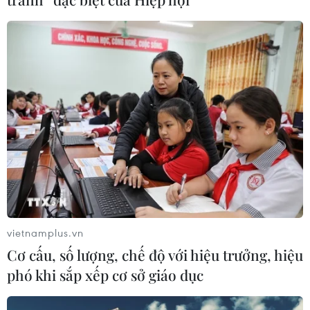
Tìm ra cơ chế gây bệnh ung thư
xương hiếm gặp
17/07/2026 01:05
Tìm lời giải cho xu hướng gia tăng
ung thư phổi ở người trẻ không hút
thuốc
17/07/2026 01:00
Xem thêm
vietnamplus.vn
Cơ cấu, số lượng, chế độ với hiệu trưởng, hiệu
phó khi sắp xếp cơ sở giáo dục