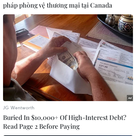
pháp phòng vệ thương mại tại Canada
cộng đồng (PHSM) dựa trên bằng chứng và
nguy cơ của dịch bệnh, cũng như sẵn sàng mở
rộng PHSM nhanh chóng để ứng phó với các
biến thể mới của virus SARS-CoV-2, tăng khả
năng miễn dịch cộng đồng trong tình huống số
bệnh nhân COVID-19 cần nhập viện, thậm chí
điều trị tích cực, hoặc tử vong gia tăng làm suy
yếu năng lực hệ thống y tế.
Trên thực tế, do số lượng bệnh nhân COVID-19
trở nặng đã giảm ở nhiều quốc gia, nhiều nước,
trong đó có Anh, Thụy Điển và Mỹ, đã cắt giảm
và loại bỏ dần các chương trình giám sát và xét
JG Wentworth
nghiệm COVID-19.
Buried In $10,000+ Of High-Interest Debt?
Read Page 2 Before Paying
Điều này khiến WHO lo ngại khả năng giám sát