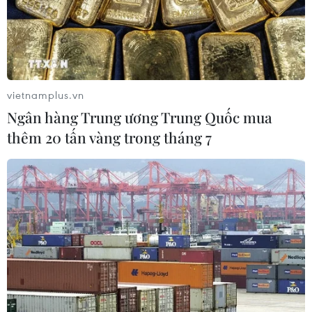
26/07/2026 09:18
Số ca mắc sởi tại Mỹ lập đỉnh 30 năm
do tỷ lệ tiêm chủng giảm
vietnamplus.vn
24/07/2026 23:59
Ngân hàng Trung ương Trung Quốc mua
thêm 20 tấn vàng trong tháng 7
Mỹ điều tra một đợt bùng phát bệnh
tả do ký sinh trùng cyclospora
24/07/2026 05:44
Mỹ thu hồi gần 1,6 triệu quả trứng do
nguy cơ nhiễm khuẩn Salmonella
24/07/2026 05:34