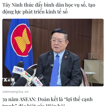
Tây Ninh thúc đẩy bình dân học vụ số, tạo
động lực phát triển kinh tế số
Điều gì tạo nên niềm tin khi lựa chọn
dinh dưỡng đầu đời cho trẻ?
18/07/2026 01:00
Phân bổ ngân sách chăm sóc sức
khỏe và dân số: Ưu tiên các địa bàn
khó khăn
17/07/2026 22:30
Đà Nẵng tổ chức Lễ hội Sâm Ngọc
Linh 2026: Cam kết 100% sâm thật
vietnamplus.vn
17/07/2026 06:09
59 năm ASEAN: Đoàn kết là “lợi thế cạnh
tranh” đặc biệt của Hiệp hội