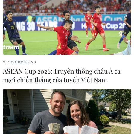
vietnamplus.vn
ASEAN Cup 2026: Truyền thông châu Á ca
ngợi chiến thắng của tuyển Việt Nam
#Tổ chức Y tế thế giới
#Tedros Adhanom Ghebreyesus
#Đại dịch COVID-19
#Ca mắc mới
#Tử vong