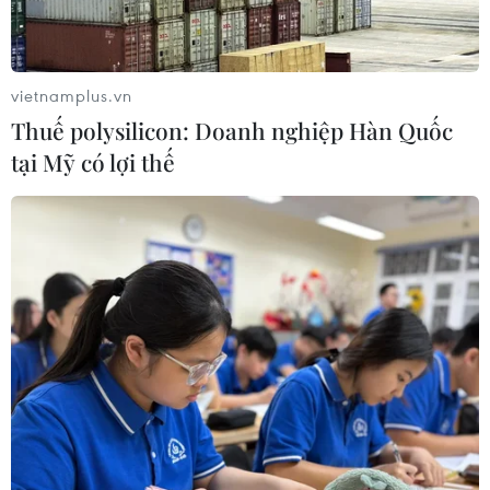
Venezuela ghi nhận 3 ca tử vong do
vietnamplus.vn
virus Hanta
Thuế polysilicon: Doanh nghiệp Hàn Quốc
22/07/2026 06:57
tại Mỹ có lợi thế
Sản phụ ở Australia sinh 4 bé gái
cùng trứng theo cách hoàn toàn tự
nhiên
22/07/2026 06:38
Thành phố Hồ Chí Minh: 5 người tử
vong vì bệnh dại trong 6 tháng đầu
năm