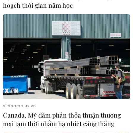
hoạch thời gian năm học
Vaccine ngừa COVID-19 giúp giảm 50% số
vietnamplus.vn
Canada, Mỹ đàm phán thỏa thuận thương
ca tử vong tại Italy
mại tạm thời nhằm hạ nhiệt căng thẳng
13/04/2022 11:11