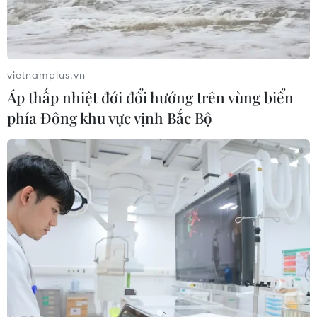
Gần 50% dân số thế giới có thể đã nhiễm
virus SARS-CoV-2
vietnamplus.vn
13/04/2022 03:58
Áp thấp nhiệt đới đổi hướng trên vùng biển
Theo kết quả nghiên cứu của IHME và Đại học
phía Đông khu vực vịnh Bắc Bộ
Washington, một số nhà nghiên cứu ước tính gần 50%
dân số thế giới có thể đã nhiễm virus SARS-CoV-2 gây
bệnh COVID-19 ít nhất một lần trong 2 năm qua.