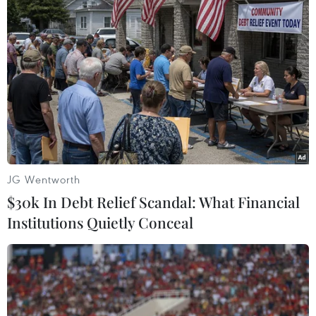
mẫu và trình tự hạn chế, giới chức y tế vẫn chưa
xác định được nguy cơ của hai biến thể này.
Do đó, WHO nhấn mạnh cách tốt nhất để bảo vệ
bản thân là tiêm vaccine ngừa COVID-19 và
tiêm mũi tăng cường theo khuyến cáo của giới
chức y tế. Cùng với đó, người dân khi ra ngoài
nên đeo khẩu trang tại những địa điểm đông
đúc và không gian kín.
JG Wentworth
Với những người ở trong nhà, WHO khuyến
$30k In Debt Relief Scandal: What Financial
nghị hãy giữ không khí trong lành bằng cách
Institutions Quietly Conceal
mở cửa sổ và cửa ra vào, đồng thời đầu tư vào
hệ thống thông gió tốt./.
(TTXVN/Vietnam+)