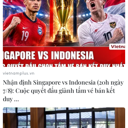
WHO cảnh báo không nên mất cảnh giác
trước đại dịch COVID-19
13/04/2022 23:51
Ủy ban Khẩn cấp WHO kết luận rằng đại dịch vẫn gây
ra tình trạng y tế công cộng khẩn cấp gây quan ngại
quốc tế (PHEIC) - mức cảnh báo cao nhất mà WHO có
thể đưa ra.
vietnamplus.vn
Nhận định Singapore vs Indonesia (20h ngày
7/8): Cuộc quyết đấu giành tấm vé bán kết
duy …