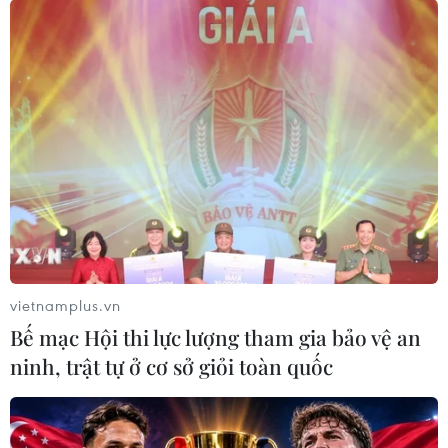
Sau khi tiến hành nghiên cứu từ đầu năm 2021 đến cuối
tháng 1/2022, ISS kết luận rằng chiến dịch tiêm phòng
COVID-19 đã giúp giảm hơn 500.000 ca nhập viện và
55.000 trường hợp phải điều trị tích cực.
vietnamplus.vn
Bế mạc Hội thi lực lượng tham gia bảo vệ an
ninh, trật tự ở cơ sở giỏi toàn quốc