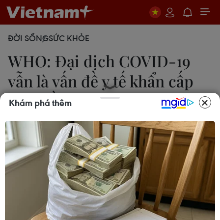
ĐỜI SỐNG
SỨC KHỎE
WHO: Đại dịch COVID-19
vẫn là vấn đề y tế khẩn cấp
toàn cầu
Khám phá thêm
Lan Phương
14/04/2022 03:33
Mặc dù số ca mắc và ca tử vong lần lượt giảm
song Tổng Giám đốc WHO vẫn bày tỏ lo ngại khi
một số nước vẫn ghi nhận số ca nhiễm mới gia
tăng nghiêm trọng, gây áp lực lên hệ thống y tế.