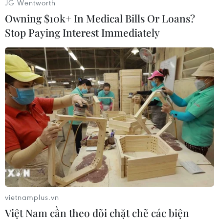
JG Wentworth
Tuy nhiên, ông Tedros vẫn bày tỏ lo ngại khi
Owning $10k+ In Medical Bills Or Loans?
một số nước vẫn ghi nhận số ca nhiễm mới gia
Stop Paying Interest Immediately
tăng nghiêm trọng, gây áp lực lên hệ thống y tế,
trong khi khả năng giám sát xu hướng dịch
bệnh giảm sút do nhiều nước dừng chương
trình xét nghiệm truy vết COVID-19.
[Dịch COVID-19 sáng 14/4: Thế giới ghi nhận
hơn 2.700 ca tử vong]
Chính vì lý do này, Ủy ban khẩn cấp điều lệ y tế
quốc tế của WHO ngày 13/4 công bố khuyến
nghị duy trì trạng thái khẩn cấp của dịch
COVID-19.
vietnamplus.vn
Ủy ban cho rằng các quốc gia nên tiếp tục thực
Việt Nam cần theo dõi chặt chẽ các biện
hiện các biện pháp giãn cách xã hội và sức khỏe