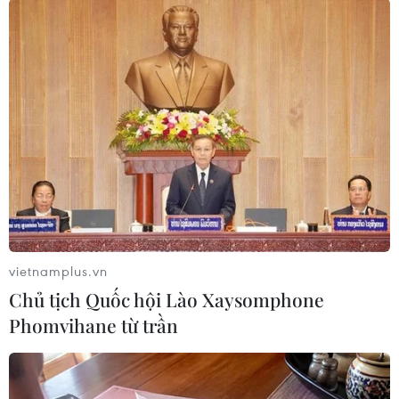
(TTXVN)
vietnamplus.vn
Chủ tịch Quốc hội Lào Xaysomphone
Phomvihane từ trần
#Tổng Giám đốc WTO
#Pascal Lamy
#Quản trị toàn cầu
#Toàn cầu hóa