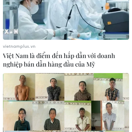
mua thêm 20 tấn vàng trong tháng 7
07/08/2026 15:21
Xem thêm
vietnamplus.vn
Việt Nam là điểm đến hấp dẫn với doanh
nghiệp bán dẫn hàng đầu của Mỹ
CƠ QUAN CHỦ QUẢN: THÔNG TẤN XÃ VIỆT NAM
Tổng Biên tập: TRẦN TIẾN DUẨN
Phó Tổng Biên tập: NGUYỄN THỊ TÁM, KHÚC THANH
THỦY
Sở hữu trí tuệ
Quy định sử dụng