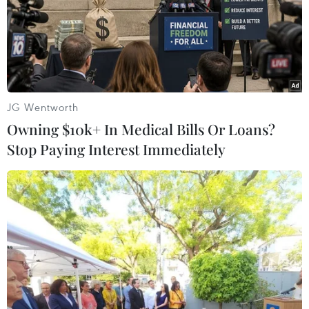
Kết luận thanh tra về cơ sở nhà, đất
dôi dư sau sắp xếp tại thành phố Hải
Phòng
JG Wentworth
08/08/2026 12:53
Owning $10k+ In Medical Bills Or Loans?
Stop Paying Interest Immediately
Động lực mới cho hợp tác thương
mại Việt Nam-Australia
08/08/2026 12:20
Sửa đổi Luật Dầu khí: Phân cấp,
phân quyền nhưng phải kiểm soát
rủi ro