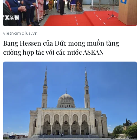
08/08/2026 11:05
Giải quyết khó khăn, vướng mắc
trong lĩnh vực thuế và hải quan
vietnamplus.vn
08/08/2026 09:54
Bang Hessen của Đức mong muốn tăng
cường hợp tác với các nước ASEAN
Mỹ chi hơn 2 tỷ USD thúc đẩy ngành
pin và khoáng sản nội địa
08/08/2026 08:16
Thị trường chứng khoán: Sức ép từ
"vùng trũng" thông tin sau một nhịp
phục hồi
08/08/2026 08:04