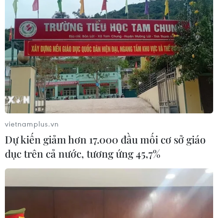
nghiêm các cơ sở vi phạm quy định phòng cháy
chữa cháy; kiên quyết kiến nghị các cấp có
thẩm quyền đình chỉ, rút giấy phép kinh doanh
đối với những cơ sở không khắc phục những vi
phạm mà lực lượng kiểm tra đã kiến nghị./.
(Vietnam+)
vietnamplus.vn
Dự kiến giảm hơn 17.000 đầu mối cơ sở giáo
dục trên cả nước, tương ứng 45,7%