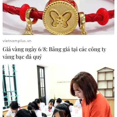
TIN LIÊN QUAN
vietnamplus.vn
Giá vàng ngày 6/8: Bảng giá tại các công ty
vàng bạc đá quý
Cháy chợ Sóc Sơn lúc sáng sớm, diện tích
hơn 1.000m2 bị thiêu rụi
21/06/2018 01:56
Đám cháy được xác định phát ra từ khu vực bán giày