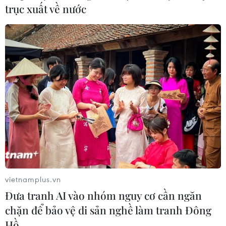
trục xuất về nước
Hưng Yên: Hỗ trợ, chia sẻ thiệt hại với tiểu
thương vụ cháy chợ Gạo
30/07/2018 10:22
Theo xác minh ban đầu của Ủy ban Nhân dân thành
phố Hưng Yên, vụ cháy xảy ra đêm 25/7 không gây
thương vong về người, nhưng thiệt hại về tài sản rất lớn.
vietnamplus.vn
Đưa tranh AI vào nhóm nguy cơ cần ngăn
chặn để bảo vệ di sản nghề làm tranh Đông
Hồ