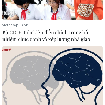
dép rồi nhanh chóng lan ra toàn bộ khu nhà chính chợ
Sóc Sơn, khu vực rộng hơn 1.000m2 bị thiêu rụi.
vietnamplus.vn
Bộ GD-ĐT dự kiến điều chỉnh trong bổ
nhiệm chức danh và xếp lương nhà giáo
Vụ cháy chợ Sóc Sơn, thiệt hại 70 tỷ đồng: