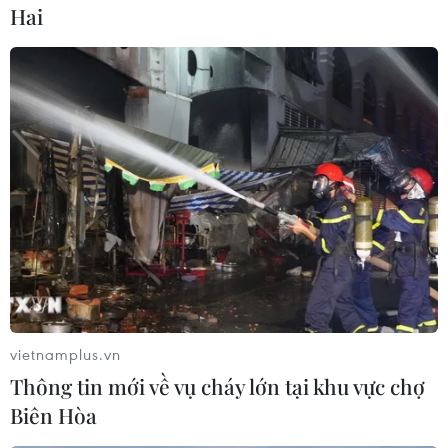
Tới ngày 6/6/2018, Phòng Cảnh sát Phòng cháy
Hai
chữa cháy số 5 đã ra quyết định xử phạt Ban
quản lý chợ số tièn 2 triệu đồng với các sai
phạm cụ thể bao gồm: Chưa có hồ sơ, chưa tiến
hành thẩm duyệt thiết kế, nghiệm thu về Phòng
cháy chữa cháy theo quy định; chưa trang bị hệ
thống đèn chiếu sáng sự cố đầy đủ cho cả khu
vực; chưa mua bảo hiểm cháy nổ bắt buộc theo
quy định tại Điều 9 Luật Phòng cháy chữa cháy;
2 bể nước phục vụ chữa cháy có tổng khối tích
60m3 không đảm bảo về khối lượng (để đảm
bảo khoảng 200m3). Tại thời điểm kiểm tra
(ngày 5/6/2018), hệ thống báo cháy tự động bị
vietnamplus.vn
lỗi; việc khởi động máy bơm chữa cháy cố định
Thông tin mới về vụ cháy lớn tại khu vực chợ
không đảm bảo.
Biên Hòa
Căn cứ tài liệu, chứng cứ thu thập được, ngày