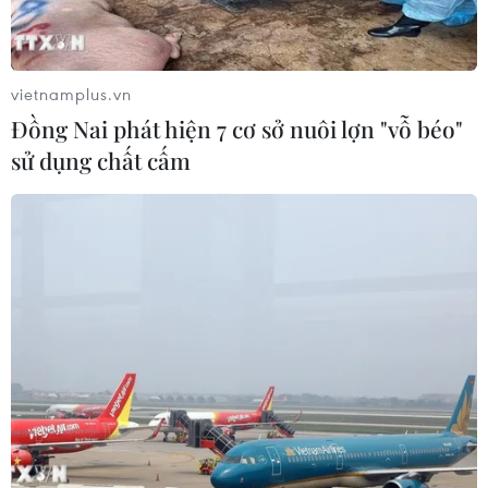
vietnamplus.vn
Đồng Nai phát hiện 7 cơ sở nuôi lợn "vỗ béo"
sử dụng chất cấm
TIN CÙNG CHUYÊN MỤC
Khởi tố thêm 6 đối tượng vụ lập
khống hồ sơ bảo hiểm y tế ở Đắk Lắk
05/08/2026 14:55
Vận chuyển quá cảnh hàng giả và
xâm phạm sở hữu trí tuệ diễn biến
phức tạp
05/08/2026 13:44