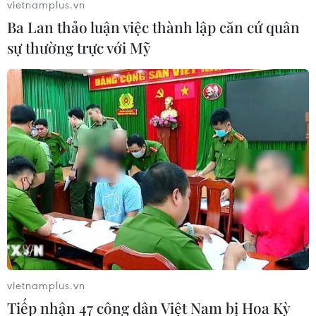
vietnamplus.vn
Ba Lan thảo luận việc thành lập căn cứ quân
Tiểu thương thiệt hại nặng nề trong vụ
sự thường trực với Mỹ
cháy chợ Gạo tại Hưng Yên
29/07/2018 14:34
Đám cháy chợ Gạo đã khiến gần như toàn bộ 3.000m2
với hơn 120 gian hàng khu kinh doanh quần áo, vải
may mặc, giầy dép, đồ trang sức và hơn 80 sạp hàng
của khu bán thực phẩm thành tro tàn.
vietnamplus.vn
Tiếp nhận 47 công dân Việt Nam bị Hoa Kỳ