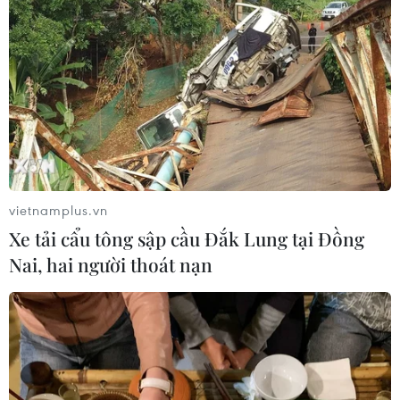
vietnamplus.vn
Xe tải cẩu tông sập cầu Đắk Lung tại Đồng
Nai, hai người thoát nạn