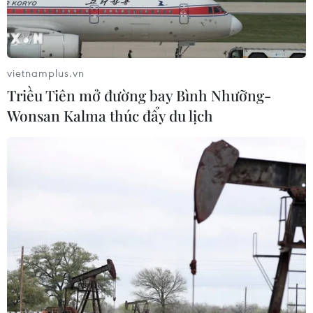
vietnamplus.vn
Triều Tiên mở đường bay Bình Nhưỡng-
Wonsan Kalma thúc đẩy du lịch
Hiện trường vụ cháy chợ Sóc Sơn (Ảnh: PV/Vietnam+)
Cơ quan công an đã xác định một loạt sai phạm
của Ban quản lý trong vụ cháy chợ Sóc Sơn (Hà
Nội) xảy ra vào sáng 21/6 vừa qua.
Trước đó, như VietnamPlus đã đưa tin, vào
khoảng 5 giờ 55 phút sáng 21/6, một vụ cháy lớn