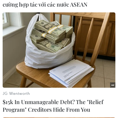
Nam đã có sáng kiến đề xuất việc thành lập
cường hợp tác với các nước ASEAN
mộtTrung tâm khu vực của SEAMEO về học tập
suốt đời đặt tại Hà Nội.
Hiện nay, BộGiáo dục Việt Nam đang tích cực
cùng Ban Thư ký SEAMEO chuẩn bị các văn bản
phápquy cần thiết để thành lập Trung tâm vào
đầu năm 2013 khi Việt Nam chính thứcđảm
nhiệm vai trò Chủ tịch SEAMEC 47.
Tại hội thảo, các đại biểu tới từ các nướcthành
viên SEAMEO như Indonesia, Malaysia,
Philippines đã cùng chia sẻ những kinhnghiệm
JG Wentworth
quý báu về học tập suốt đời tại đất nước mình
$15k In Unmanageable Debt? The "Relief
cũng như kinh nghiệm hoạtđộng của một số
Program" Creditors Hide From You
trung tâm của SEAMEO như Trung tâm RETRAC