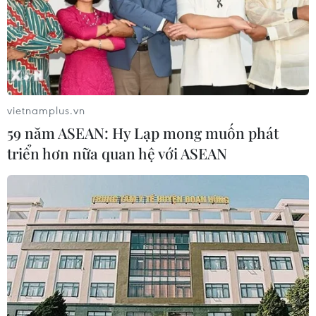
05/08/2026 13:13
Thi lại ở Tuyên Quang: Thí
sinh vẫn được xét tuyển đại học theo
nguyện vọng đã đăng ký
vietnamplus.vn
05/08/2026 11:02
59 năm ASEAN: Hy Lạp mong muốn phát
triển hơn nữa quan hệ với ASEAN
Thứ trưởng Bộ GD-ĐT: Thi lại không
phải để xóa bỏ trách nhiệm của thí
sinh
05/08/2026 09:19
Bắc Ninh: Tinh gọn hơn 50% đầu mối
cơ sở giáo dục công lập
05/08/2026 06:53