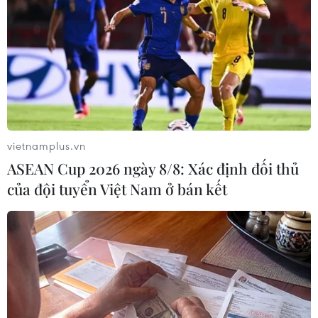
#SEAMEO
#Học tập
#Giáo dục
#Hội nghị
#Kiến thức
TP. Hà Nội
Áo
vietnamplus.vn
ASEAN Cup 2026 ngày 8/8: Xác định đối thủ
của đội tuyển Việt Nam ở bán kết
Theo dõi VietnamPlus
TIN CÙNG CHUYÊN MỤC