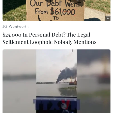
(SEAMEO).
Tham dự có Phó Giám đốc Banthư ký Tổ chức
Hội đồng Bộ trưởng Giáo dục các nước Đông
JG Wentworth
Nam Á (SEAMEO), ngàiNoorhaizamdin
$25,000 In Personal Debt? The Legal
Abdullah; đại diện lãnh đạo Bộ Giáo dục các
Settlement Loophole Nobody Mentions
nước thành viên ViệtNam, Brunei, Malaysia,
Phillippines...
Hội nghị nhằm lấy ý kiến đóng góp của cácnước
thành viên, chia sẻ kinh nghiệm để thúc đẩy
học tập suốt đời cũng như địnhhướng hoạt động
sắp tới của Trung tâm khu vực của SEAMEO về
học tập suốt đời đặttại Hà Nội.
Trung tâm này sẽ đóng góp tích cực đối với việc