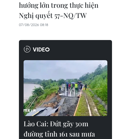
hướng lớn trong thực hiện
Nghị quyết 57-NQ/TW
07/08/2026 08:18
VIDEO
Lào Cai: Đứt gãy 30m
đường tỉnh 161 sau mưa