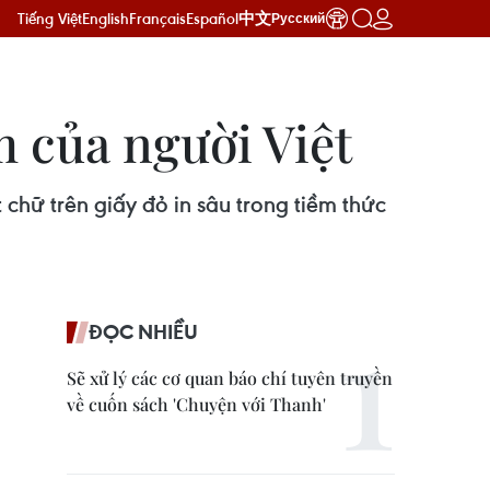
Tiếng Việt
English
Français
Español
中文
Русский
m của người Việt
hữ trên giấy đỏ in sâu trong tiềm thức
ĐỌC NHIỀU
Sẽ xử lý các cơ quan báo chí tuyên truyền
về cuốn sách 'Chuyện với Thanh'