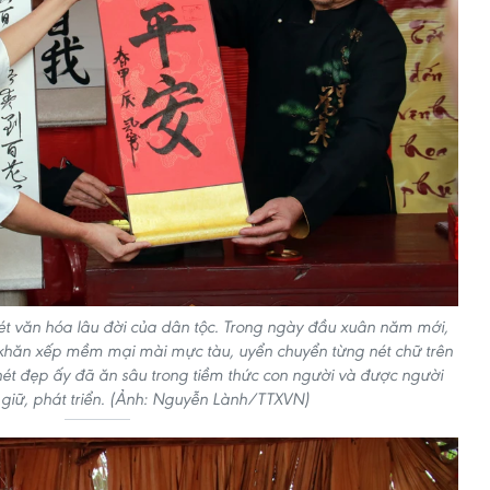
nét văn hóa lâu đời của dân tộc. Trong ngày đầu xuân năm mới,
 khăn xếp mềm mại mài mực tàu, uyển chuyển từng nét chữ trên
 nét đẹp ấy đã ăn sâu trong tiềm thức con người và được người
n giữ, phát triển. (Ảnh: Nguyễn Lành/TTXVN)