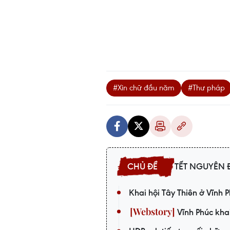
#Xin chữ đầu năm
#Thư pháp
TẾT NGUYÊN Đ
Khai hội Tây Thiên ở Vĩnh P
Vĩnh Phúc kha