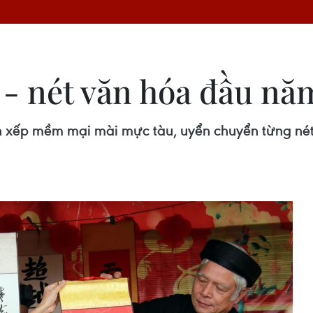
 - nét văn hóa đầu nă
n xếp mềm mại mài mực tàu, uyển chuyển từng nét c