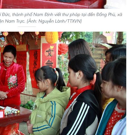
í Đức, thành phố Nam Định viết thư pháp tại đền Đồng Phù, xã
n Nam Trực. (Ảnh: Nguyễn Lành/TTXVN)