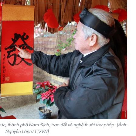
Đức, thành phố Nam Định, trao đổi về nghệ thuật thư pháp. (Ảnh:
Nguyễn Lành/TTXVN)