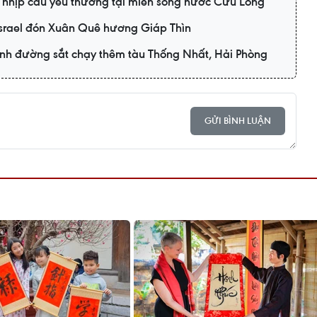
 nhịp cầu yêu thương tại miền sông nước Cửu Long
Israel đón Xuân Quê hương Giáp Thìn
nh đường sắt chạy thêm tàu Thống Nhất, Hải Phòng
GỬI BÌNH LUẬN