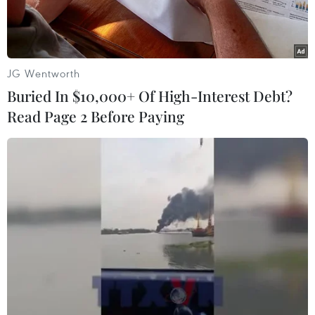
JG Wentworth
Buried In $10,000+ Of High-Interest Debt?
Read Page 2 Before Paying
Trong tháng Năm, Trung Quốc đã xuất khẩu gần 5.865 tấn đất
hiếm, mức cao nhất trong vòng một năm. (Nguồn: Reuters)
Lượng đất hiếm xuất khẩu của Trung Quốc
trong tháng Năm đã tăng 23% so với tháng trước
đó, đạt 5.864,60 tấn, mức cao nhất trong vòng