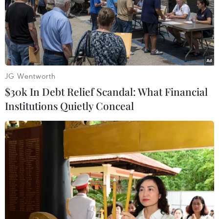
hiếm quan trọng của Ukraine đang nằm ở các khu vực
bị Nga sáp nhập, hoặc dưới sự kiểm soát của quân đội
nước này.
JG Wentworth
$30k In Debt Relief Scandal: What Financial
Institutions Quietly Conceal