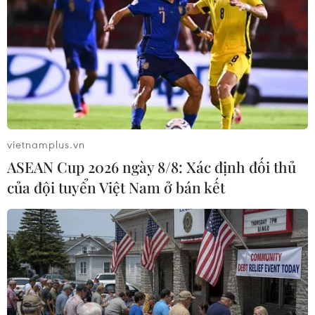
vietnamplus.vn
ASEAN Cup 2026 ngày 8/8: Xác định đối thủ
của đội tuyển Việt Nam ở bán kết
Đất hiếm của Ukraine nằm ở đâu và vì sao
ông Trump lại muốn sở hữu chúng?
05/02/2025 04:24
Theo báo Anh, hơn 50 % tài nguyên khoáng sản đất