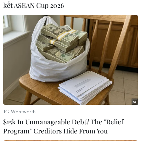
Nam Phi và Uganda dự kiến sẽ
kết ASEAN Cup 2026
bắt đầu sản xuất vào năm 2029
và đóng góp 9% nguồn cung
toàn cầu.
(TTXVN/Vietnam+)
JG Wentworth
$15k In Unmanageable Debt? The "Relief
Program" Creditors Hide From You