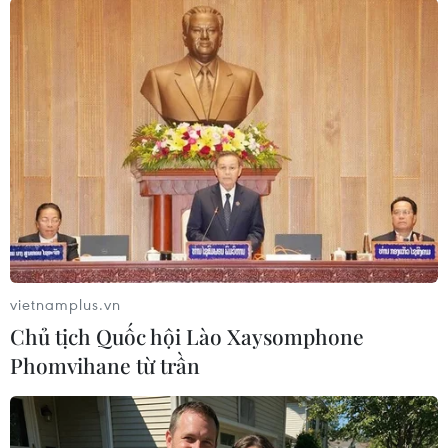
#đất hiếm
#Trung Quốc
#xuất khẩu nam châm
#phụ tùng ôtô
Trung Quốc
Theo dõi VietnamPlus
vietnamplus.vn
Chủ tịch Quốc hội Lào Xaysomphone
Phomvihane từ trần
TIN LIÊN QUAN