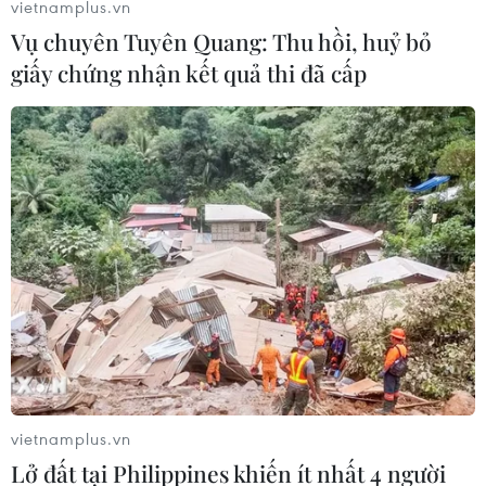
vietnamplus.vn
cao 9.000 m
04/08/2026 15:17
Vụ chuyên Tuyên Quang: Thu hồi, huỷ bỏ
04/08/2026 13:23
giấy chứng nhận kết quả thi đã cấp
Tàu chở hàng của Thổ Nhĩ
Vì sao Google khiến Mỹ và
Kỳ bị tấn công trên Biển
EU đối đầu về chủ quyền
Đen
số?
04/08/2026 05:54
04/08/2026 04:13
vietnamplus.vn
Lở đất tại Philippines khiến ít nhất 4 người