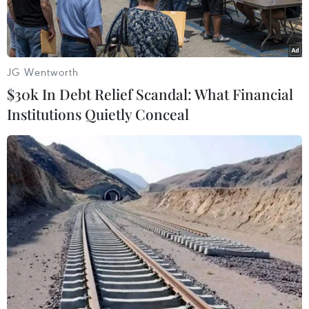
Thống đốc Belgorod đến
từng nhà vận động dân đi sơ
tán
JG Wentworth
$30k In Debt Relief Scandal: What Financial
15/08/2024 03:44
Institutions Quietly Conceal
Theo dõi VietnamPlus
Thống đốc vùng Belgorod của Nga Vyacheslav
Gladkov đã đến gõ cửa từng nhà ở ngôi làng gần
biên giới Nga-Ukraine nhằm vận động người dân
đi sơ tán sau khi Ukraine tấn công xuyên biên giới.