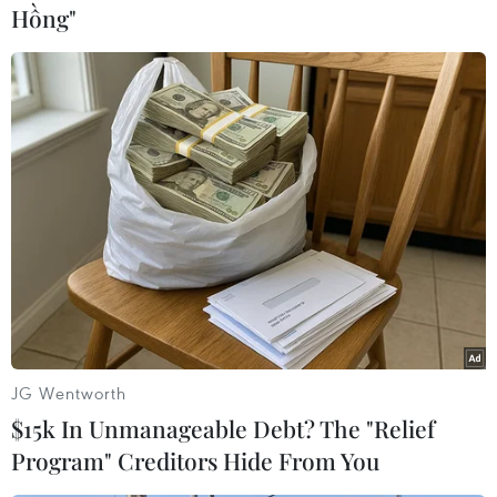
Hồng"
Liên bang Nga. 506 km2 nằm
trong vùng xám tranh giành.
(Vietnam+)
JG Wentworth
$15k In Unmanageable Debt? The "Relief
Program" Creditors Hide From You