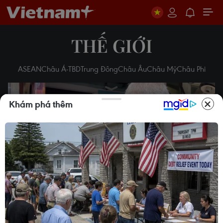
THẾ GIỚI
ASEAN
Châu Á-TBD
Trung Đông
Châu Âu
Châu Mỹ
Châu Phi
Khám phá thêm
Play
Video
Xung đột Kursk: Cận cảnh