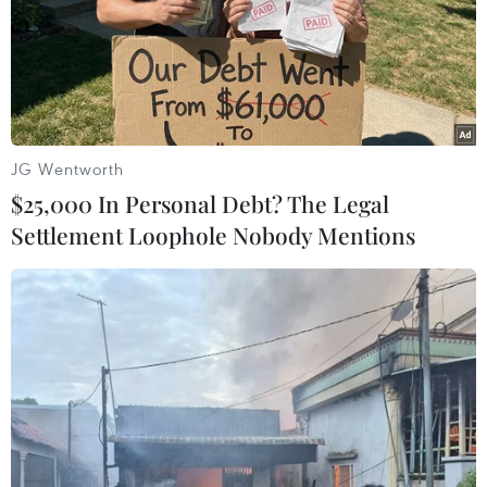
Ba Lan thảo luận việc
Liên hợp quốc: Xung đột
thành lập căn cứ quân sự
Ukraine trải qua tháng
thường trực với Mỹ
đẫm máu nhất
06/08/2026 00:06
05/08/2026 23:47
JG Wentworth
$25,000 In Personal Debt? The Legal
Settlement Loophole Nobody Mentions
Đức điều tra vụ UAV gắn
Bất ổn địa chính trị kìm
thuốc nổ xuất hiện tại sân
hãm tăng trưởng Eurozone
bay
05/08/2026 22:59
05/08/2026 23:43