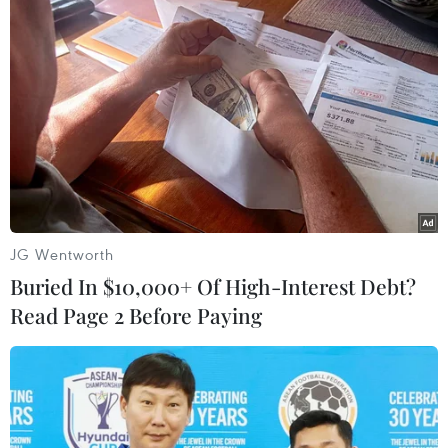
Đức tuyên án chung thân
Nga thúc đẩy đa dạng hóa
đối tượng gây vụ lao xe vào
tuyến vận tải kết nối châu
đám đông ở Munich
Á qua Ấn Độ Dương
06/08/2026 15:57
06/08/2026 15:34
JG Wentworth
Buried In $10,000+ Of High-Interest Debt?
Read Page 2 Before Paying
Italy và Hy Lạp trở thành
NATO ưu tiên đẩy nhanh
điểm nóng của virus Tây
chuyển giao hệ thống