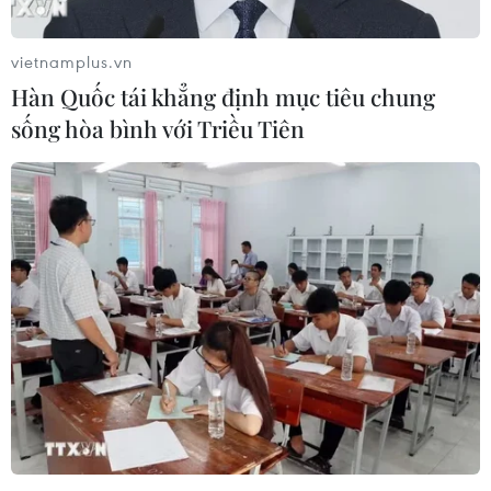
vietnamplus.vn
Hàn Quốc tái khẳng định mục tiêu chung
sống hòa bình với Triều Tiên
EU tuyên bố vượt qua
Nga và Ukraine tiếp tục tấn
“phép thử” an ninh biên
công qua lại, thương vong
giới sau khủng hoảng
không ngừng gia tăng
Ceuta
04/08/2026 15:54
05/08/2026 00:37
Pháp ghi nhận tháng 7
Tây Ban Nha phát trực tiếp
nóng nhất trong lịch sử
nhật thực toàn phần từ độ