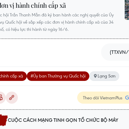
đơn vị hành chính cấp xã
c hội Trần Thanh Mẫn đã ký ban hành các nghị quyết của Ủy
ụ Quốc hội về sắp xếp các đơn vị hành chính cấp xã của 34
hố, có hiệu lực thi hành từ ngày 16/6.
(TTXVN/
chính cấp xã
#Ủy ban Thường vụ Quốc hội
Lạng Sơn
Theo dõi VietnamPlus
CUỘC CÁCH MẠNG TINH GỌN TỔ CHỨC BỘ MÁY