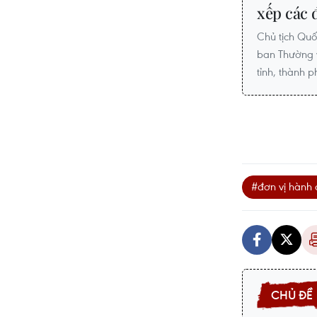
xếp các 
Chủ tịch Quố
ban Thường v
tỉnh, thành p
#đơn vị hành 