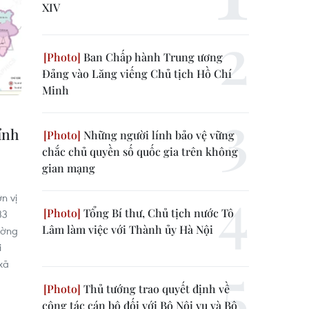
XIV
Ban Chấp hành Trung ương
Đảng vào Lăng viếng Chủ tịch Hồ Chí
Minh
ỉnh
Những người lính bảo vệ vững
chắc chủ quyền số quốc gia trên không
gian mạng
n vị
Tổng Bí thư, Chủ tịch nước Tô
33
Lâm làm việc với Thành ủy Hà Nội
ờng
i
xã
Thủ tướng trao quyết định về
công tác cán bộ đối với Bộ Nội vụ và Bộ