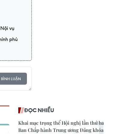
 Nội vụ
hính phủ
 BÌNH LUẬN
ĐỌC NHIỀU
Khai mạc trọng thể Hội nghị lần thứ ba
Ban Chấp hành Trung ương Đảng khóa