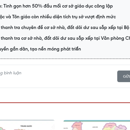
h: Tinh gọn hơn 50% đầu mối cơ sở giáo dục công lập
ộc và Tôn giáo còn nhiều diện tích trụ sở vượt định mức
 thanh tra chuyên đề cơ sở nhà, đất dôi dư sau sắp xếp tại Bộ
 thanh tra cơ sở nhà, đất dôi dư sau sắp xếp tại Văn phòng C
yền gần dân, tạo nền móng phát triển
GỬI