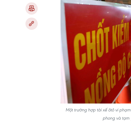
Một trường hợp tài xế ôtô vi phạm
phong và tạm 