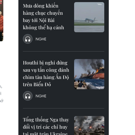
Mưa dông khiến
hàng chục chuyến
bay tới Nội Bài
không thể hạ cánh
NGHE
Houthi bị nghi đứng
sau vụ tấn công đánh
chìm tàu hàng Ấn Độ
trên Biển Đỏ
n,
i
NGHE
hớ
Tổng thống Nga thay
đổi vị trí các chỉ huy
tại mặt trận Ukraine