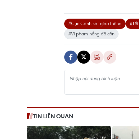
#Cục Cảnh sát giao thông
#Tế
#Vi phạm nồng độ cồn
TIN LIÊN QUAN