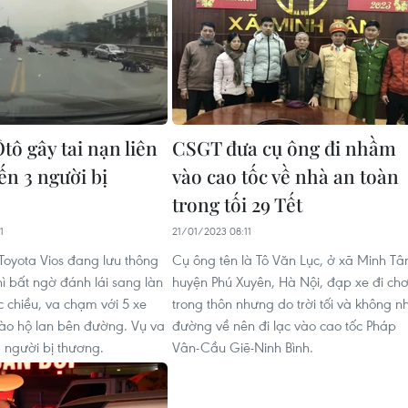
tô gây tai nạn liên
CSGT đưa cụ ông đi nhầm
ến 3 người bị
vào cao tốc về nhà an toàn
trong tối 29 Tết
1
21/01/2023 08:11
 Toyota Vios đang lưu thông
Cụ ông tên là Tô Văn Lục, ở xã Minh Tâ
hì bất ngờ đánh lái sang làn
huyện Phú Xuyên, Hà Nội, đạp xe đi chơ
chiều, va chạm với 5 xe
trong thôn nhưng do trời tối và không n
vào hộ lan bên đường. Vụ va
đường về nên đi lạc vào cao tốc Pháp
 người bị thương.
Vân-Cầu Giẽ-Ninh Bình.