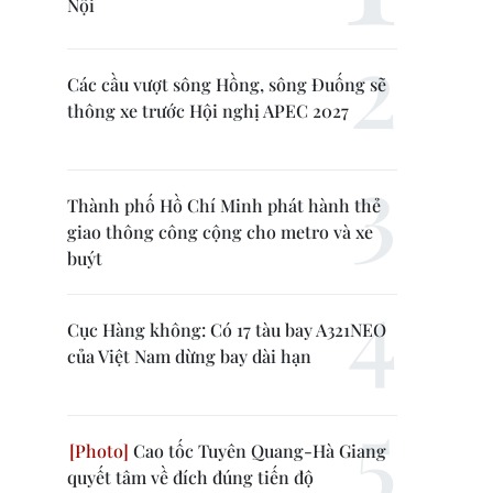
Nội
Các cầu vượt sông Hồng, sông Đuống sẽ
thông xe trước Hội nghị APEC 2027
Thành phố Hồ Chí Minh phát hành thẻ
giao thông công cộng cho metro và xe
buýt
Cục Hàng không: Có 17 tàu bay A321NEO
của Việt Nam dừng bay dài hạn
Cao tốc Tuyên Quang-Hà Giang
quyết tâm về đích đúng tiến độ