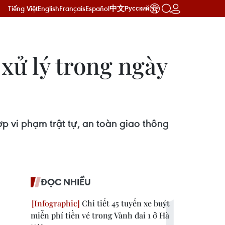
Tiếng Việt
English
Français
Español
中文
Русский
xử lý trong ngày
p vi phạm trật tự, an toàn giao thông
ĐỌC NHIỀU
Chi tiết 45 tuyến xe buýt
miễn phí tiền vé trong Vành đai 1 ở Hà