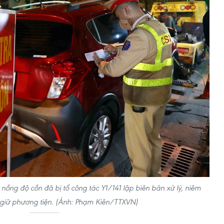
 nồng độ cồn đã bị tổ công tác Y1/141 lập biên bản xử lý, niêm
giữ phương tiện. (Ảnh: Phạm Kiên/TTXVN)