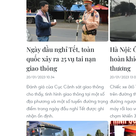
Ngày đầu nghỉ Tết, toàn
Hà Nội: Ô
quốc xảy ra 25 vụ tai nạn
hoàn khi
giao thông
thương
20/01/2023 10:34
20/01/2023 13:0
Đánh giá của Cục Cảnh sát giao thông
Chiếc xe ôtô
cho thấy, tình hình giao thông tại một số
trên đường t
địa phương và một số tuyến đường trọng
đường ngược 
điểm trong ngày đầu nghỉ Tết được ghi
máy rồi lao 
nhận ổn định.
chạm khiến 3