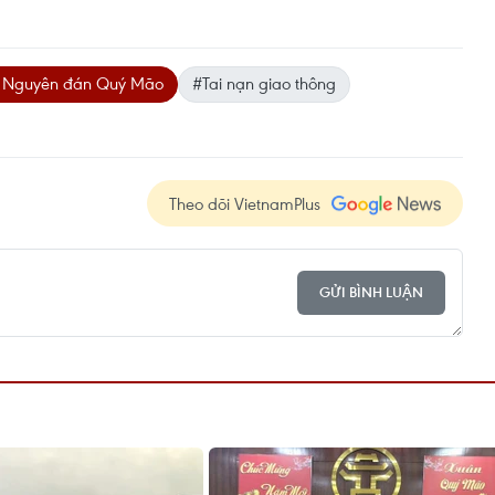
t Nguyên đán Quý Mão
#Tai nạn giao thông
Theo dõi VietnamPlus
GỬI BÌNH LUẬN