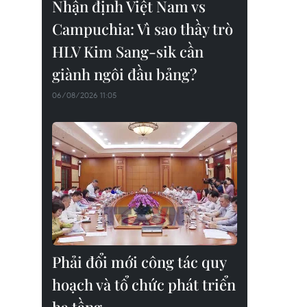
Nhận định Việt Nam vs
Campuchia: Vì sao thầy trò
HLV Kim Sang-sik cần
giành ngôi đầu bảng?
06/08/2026 11:05
Phải đổi mới công tác quy
hoạch và tổ chức phát triển