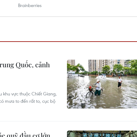
rung Quốc, cảnh
u khu vực thuộc Chiết Giang,
 mưa to đến rất to, cục bộ
c quỹ đầu cơ lớn