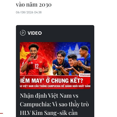
vào năm 2030
06/08/2026 04:38
VIDEO
Nhận định Việt Nam vs
Campuchia: Vì sao thầy trò
HLV Kim Sang-sik cần