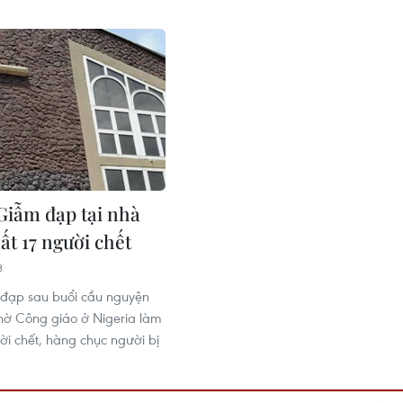
 Giẫm đạp tại nhà
hất 17 người chết
3
 đạp sau buổi cầu nguyện
thờ Công giáo ở Nigeria làm
ười chết, hàng chục người bị