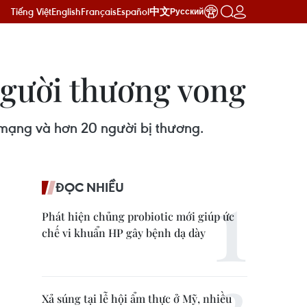
Tiếng Việt
English
Français
Español
中文
Русский
người thương vong
t mạng và hơn 20 người bị thương.
ĐỌC NHIỀU
Phát hiện chủng probiotic mới giúp ức
chế vi khuẩn HP gây bệnh dạ dày
Xả súng tại lễ hội ẩm thực ở Mỹ, nhiều