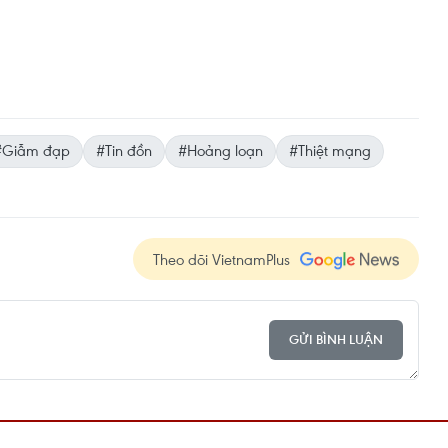
#Giẫm đạp
#Tin đồn
#Hoảng loạn
#Thiệt mạng
Theo dõi VietnamPlus
GỬI BÌNH LUẬN