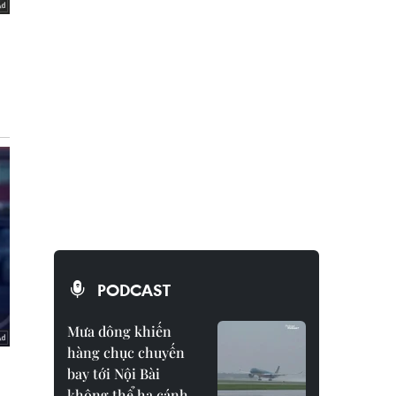
PODCAST
Mưa dông khiến
hàng chục chuyến
bay tới Nội Bài
không thể hạ cánh