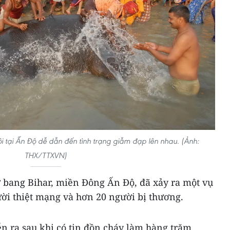
hội tại Ấn Độ dễ dẫn đến tình trạng giẫm đạp lên nhau. (Ảnh:
THX/TTXVN)
 ở bang Bihar, miền Đông Ấn Độ, đã xảy ra một vụ
ời thiệt mạng và hơn 20 người bị thương.
iễn ra sau khi có tin đồn cháy làm hàng trăm