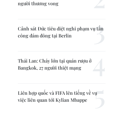
người thương vong
Cảnh sát Đức tiêu diệt nghi phạm vụ tấn
công đám đông tại Berlin
Thái Lan: Cháy lớn tại quán rượu ở
Bangkok, 27 người thiệt mạng
Liên hợp quốc và FIFA lên tiếng về vụ
việc liên quan tới Kylian Mbappe