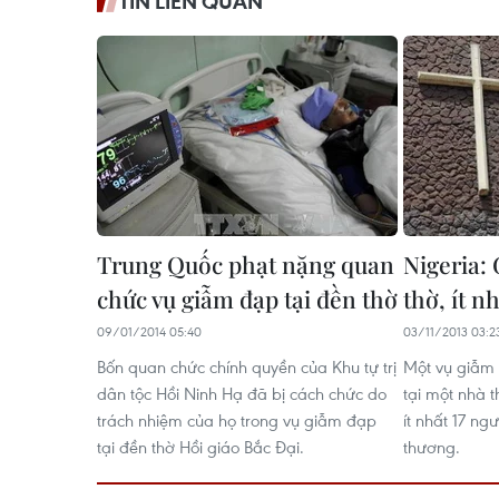
TIN LIÊN QUAN
Trung Quốc phạt nặng quan
Nigeria:
chức vụ giẫm đạp tại đền thờ
thờ, ít n
09/01/2014 05:40
03/11/2013 03:2
Bốn quan chức chính quyền của Khu tự trị
Một vụ giẫm
dân tộc Hồi Ninh Hạ đã bị cách chức do
tại một nhà 
trách nhiệm của họ trong vụ giẫm đạp
ít nhất 17 ng
tại đền thờ Hồi giáo Bắc Đại.
thương.