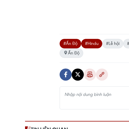
#Ấn Độ
#Hindu
#Lễ hội
Ấn Độ