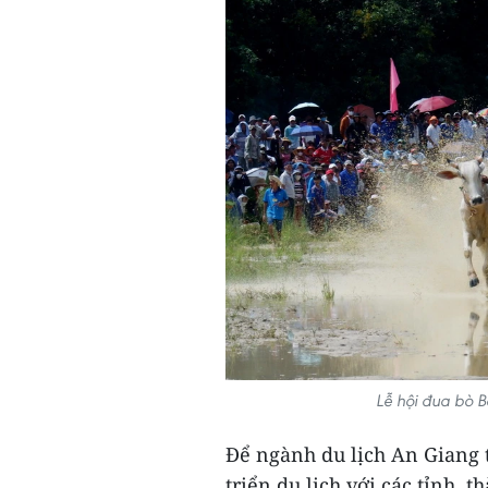
Lễ hội đua bò 
Để ngành du lịch An Giang t
triển du lịch với các tỉnh,