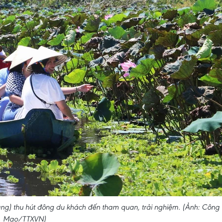
Giang) thu hút đông du khách đến tham quan, trải nghiệm. (Ảnh: Công
Mạo/TTXVN)