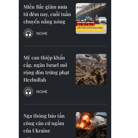
Miền Bắc giảm mưa
từ đêm nay, cuối tuần
chuyển nắng nóng
NGHE
Mỹ can thiệp khẩn
cấp, ngăn Israel mở
rộng đòn trừng phạt
Hezbollah
NGHE
Nga thông báo tấn
công căn cứ ngầm
của Ukraine