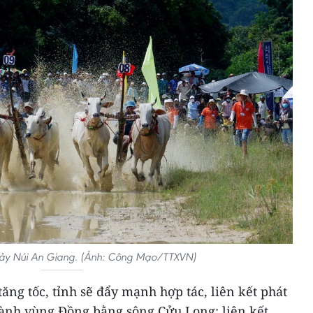
Bảy Núi An Giang. (Ảnh: Công Mạo/TTXVN)
ăng tốc, tỉnh sẽ đẩy mạnh hợp tác, liên kết phát
 thành vùng Đồng bằng sông Cửu Long; liên kết