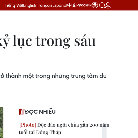
Tiếng Việt
English
Français
Español
中文
Русский
ỷ lục trong sáu
trở thành một trong những trung tâm du
ĐỌC NHIỀU
Độc đáo ngôi chùa gần 200 năm
tuổi tại Đồng Tháp