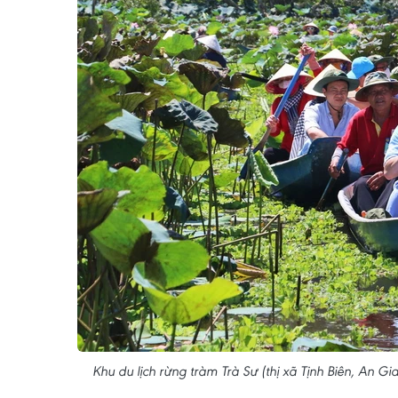
Khu du lịch rừng tràm Trà Sư (thị xã Tịnh Biên, An 