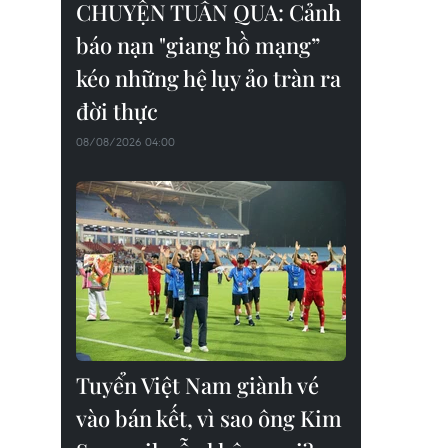
CHUYỆN TUẦN QUA: Cảnh
báo nạn "giang hồ mạng”
kéo những hệ lụy ảo tràn ra
đời thực
08/08/2026 04:00
Tuyển Việt Nam giành vé
vào bán kết, vì sao ông Kim